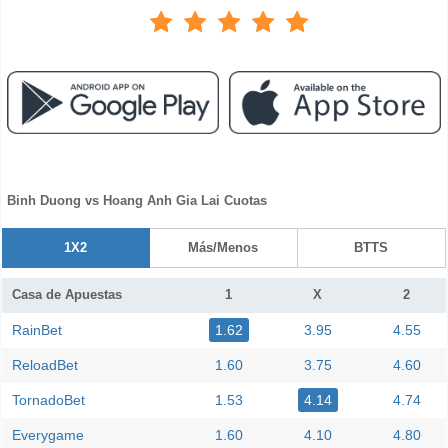
Binh Duong vs Hoang Anh Gia Lai Cuotas
1X2
Más/Menos
BTTS
Casa de Apuestas
1
X
2
RainBet
1.62
3.95
4.55
ReloadBet
1.60
3.75
4.60
TornadoBet
1.53
4.14
4.74
Everygame
1.60
4.10
4.80