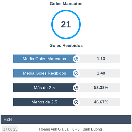
Goles Marcados
21
Goles Recibidos
Media Goles Marcados
1.13
Media Goles Recibidos
1.40
Más de 2.5
53.33%
Menos de 2.5
46.67%
H2H
Hoang Anh Gia Lai
0 - 3
Binh Duong
17.08.25