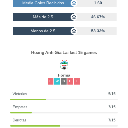
Media Goles Recibidos
1.60
Más de 2.5
46.67%
Menos de 2.5
53.33%
Hoang Anh Gia Lai last 15 games
Forma
L
W
D
L
L
Victorias
5/15
Empates
3/15
Derrotas
7/15