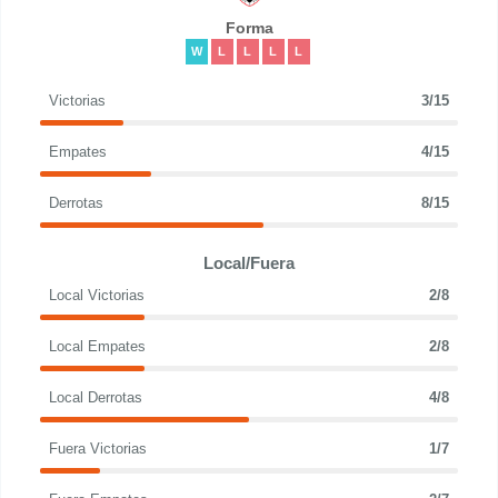
Forma
W
L
L
L
L
Victorias
3/15
Empates
4/15
Derrotas
8/15
Local/Fuera
Local Victorias
2/8
Local Empates
2/8
Local Derrotas
4/8
Fuera Victorias
1/7