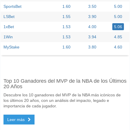
SportsBet
1.60
3.50
5.00
LSBet
1.55
3.90
5.00
1xBet
1.53
4.00
5.06
1Win
1.53
3.94
4.85
MyStake
1.60
3.80
4.60
Facebook
Telegram
Instagram
Cuando es el partido entre Binh Duong v Hoang Anh Gi
Top 10 Ganadores del MVP de la NBA de los Últimos
El partido entre Binh Duong v Hoang Anh Gia Lai 07 June 2026 12:00.
20 Años
Quién es el equipo favorito para ganar entre Binh Duo
Descubre los 10 ganadores del MVP de la NBA más icónicos de
Binh Duong para el Ganador del partido, con una probabilidad de 62%
los últimos 20 años, con un análisis del impacto, legado e
importancia de cada jugador.
Marcarán ambos equipos en el partido Binh Duong v H
Leer más
Sí para Ambos Equipos Marcan, con un porcentaje de 53%.