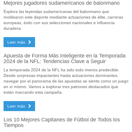
Cuál es el pronóstico de resultado correcto para Binh
Mejores jugadores sudamericanos de balonmano
En el lado arriesgado, puede probar el Resultado Correcto de 3-1 que
Explora las leyendas sudamericanas del balonmano que
moldearon este deporte mediante actuaciones de élite, carreras
europeas, éxito con sus selecciones nacionales e influencia
duradera.
Leer más
Apuesta de Forma Más Inteligente en la Temporada
2024 de la NFL: Tendencias Clave a Seguir
La temporada 2024 de la NFL ha sido todo menos predecible.
Desde sorpresas impactantes hasta actuaciones dominantes,
navegar por el panorama de las apuestas se siente como un juego
en sí mismo. Vamos a explorar tres patrones destacados que
están marcando esta campaña.
Leer más
Los 10 Mejores Capitanes de Fútbol de Todos los
Tiempos