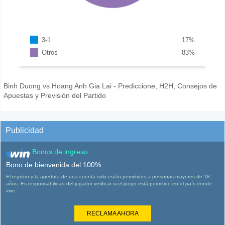
3-1
17
%
Otros
83
%
Binh Duong vs Hoang Anh Gia Lai - Prediccione, H2H, Consejos de
Apuestas y Previsión del Partido
Publicidad
Bonus de ingreso
Bono de bienvenida del 100%
El registro y la apertura de una cuenta solo están permitidos a personas mayores de 18
años. Es responsabilidad del jugador verificar si el juego está permitido en el país donde
vive.
RECLAMA AHORA