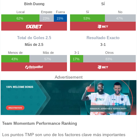
Binh Duong
Sí
Local
Empate
Fuera
Sí
No
62%
23%
15%
53%
47%
Total de Goles 2.5
Resultado Exacto
Más de 2.5
3-1
Menos de
Más de
3-1
Otros
43%
57%
17%
83%
Advertisement
Team Momentum Performance Ranking
Los puntos TMP son uno de los factores clave más importantes