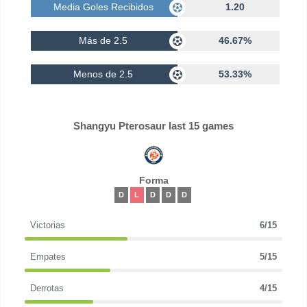
Media Goles Recibidos
1.20
Más de 2.5
46.67%
Menos de 2.5
53.33%
Shangyu Pterosaur last 15 games
Forma
D
L
D
D
D
Victorias
6/15
Empates
5/15
Derrotas
4/15