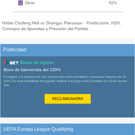
Otros
81
%
Hubei Chufeng Heli vs Shangyu Pterosaur - Prediccione, H2H,
Consejos de Apuestas y Previsión del Partido
Publicidad
Bonus de ingreso
Bono de bienvenida del 100%
El registro y la apertura de una cuenta solo están permitidos a personas mayores de 18
años. Es responsabilidad del jugador verificar si el juego está permitido en el país donde
vive.
RECLAMA AHORA
UEFA Europa League Qualifying