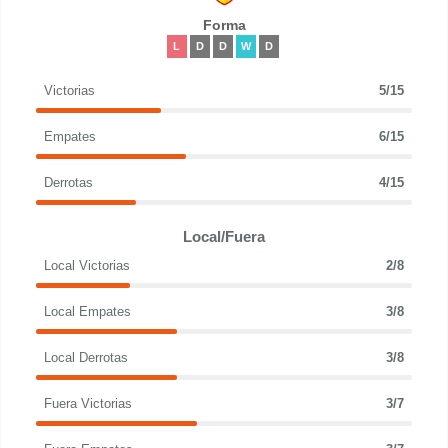
Forma
L
D
D
W
D
Victorias
5/15
Empates
6/15
Derrotas
4/15
Local/Fuera
Local Victorias
2/8
Local Empates
3/8
Local Derrotas
3/8
Fuera Victorias
3/7