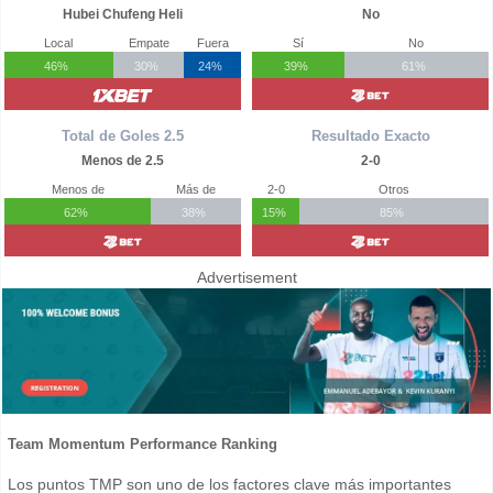
Hubei Chufeng Heli
No
Local
Empate
Fuera
Sí
No
46%
30%
24%
39%
61%
Total de Goles 2.5
Resultado Exacto
Menos de 2.5
2-0
Menos de
Más de
2-0
Otros
62%
38%
15%
85%
Advertisement
Team Momentum Performance Ranking
Los puntos TMP son uno de los factores clave más importantes