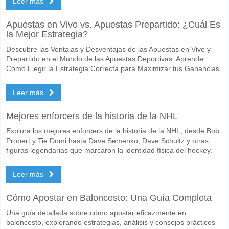
Leer más
Cuál es el pronóstico de resultado correcto para Hube
Apuestas en Vivo vs. Apuestas Prepartido: ¿Cuál Es
En el lado arriesgado, puede probar el Resultado Correcto de 2-0 que
la Mejor Estrategia?
Descubre las Ventajas y Desventajas de las Apuestas en Vivo y
Prepartido en el Mundo de las Apuestas Deportivas. Aprende
Cómo Elegir la Estrategia Correcta para Maximizar tus Ganancias.
Leer más
Mejores enforcers de la historia de la NHL
Explora los mejores enforcers de la historia de la NHL, desde Bob
Probert y Tie Domi hasta Dave Semenko, Dave Schultz y otras
figuras legendarias que marcaron la identidad física del hockey.
Leer más
Cómo Apostar en Baloncesto: Una Guía Completa
Una guía detallada sobre cómo apostar eficazmente en
baloncesto, explorando estrategias, análisis y consejos prácticos