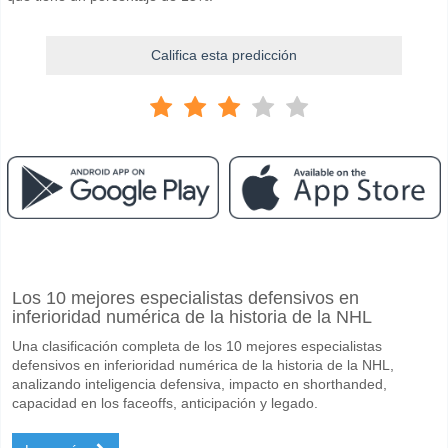
Califica esta predicción
Facebook
Telegram
Instagram
Cuando es el partido entre Hubei Chufeng Heli v Shan
Los 10 mejores especialistas defensivos en
El partido entre Hubei Chufeng Heli v Shangyu Pterosaur 14 April 202
inferioridad numérica de la historia de la NHL
Quién es el equipo favorito para ganar entre Hubei Ch
Una clasificación completa de los 10 mejores especialistas
Hubei Chufeng Heli para el Ganador del partido, con una probabilida
defensivos en inferioridad numérica de la historia de la NHL,
analizando inteligencia defensiva, impacto en shorthanded,
Marcarán ambos equipos en el partido Hubei Chufeng H
capacidad en los faceoffs, anticipación y legado.
No para Ambos Equipos Marcan, con un porcentaje de 61%.