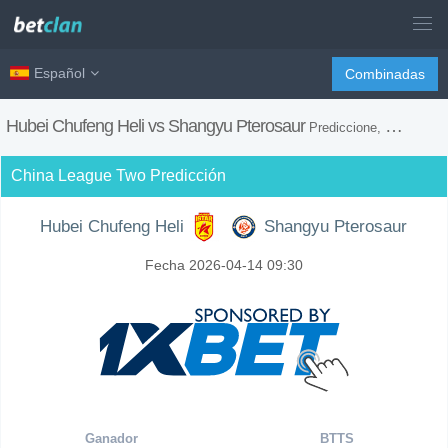
Español
Combinadas
Hubei Chufeng Heli vs Shangyu Pterosaur
Prediccione, H2H, Consejos de Apuestas y Previsión del Partido
China League Two Predicción
Hubei Chufeng Heli
Shangyu Pterosaur
Fecha 2026-04-14 09:30
Ganador
BTTS