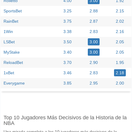
Rolletto
4.00
3.00
1.92
SportsBet
3.25
2.88
2.15
RainBet
3.75
2.87
2.02
1Win
3.38
2.83
2.16
LSBet
3.50
3.00
2.05
MyStake
3.40
3.00
2.05
ReloadBet
3.70
2.90
1.95
1xBet
3.46
2.83
2.18
Everygame
3.85
2.95
2.00
Facebook
Telegram
Instagram
Cuando es el partido entre Shanghai Second v Taian T
Top 10 Jugadores Más Decisivos de la Historia de la
El partido entre Shanghai Second v Taian Tiankuang 13 June 2026 09
NBA
Quién es el equipo favorito para ganar entre Shanghai
Una mirada completa a los 10 jugadores más decisivos de la