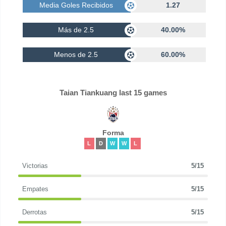
Media Goles Recibidos
1.27
Más de 2.5
40.00%
Menos de 2.5
60.00%
Taian Tiankuang last 15 games
Forma
L
D
W
W
L
Victorias
5/15
Empates
5/15
Derrotas
5/15