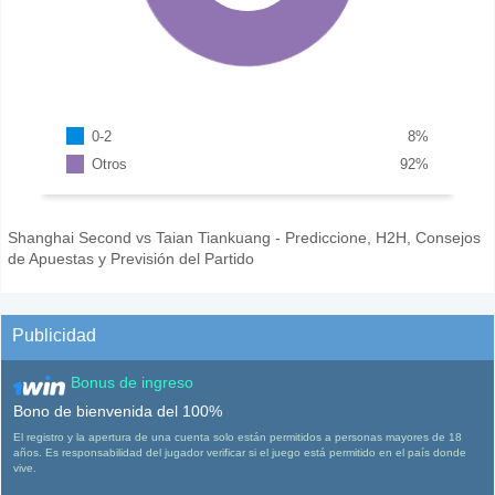
0-2
8
%
Otros
92
%
Shanghai Second vs Taian Tiankuang - Prediccione, H2H, Consejos
de Apuestas y Previsión del Partido
Publicidad
Bonus de ingreso
Bono de bienvenida del 100%
El registro y la apertura de una cuenta solo están permitidos a personas mayores de 18
años. Es responsabilidad del jugador verificar si el juego está permitido en el país donde
vive.