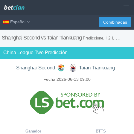
Español
Combinadas
Shanghai Second vs Taian Tiankuang
Prediccione, H2H, Consejos de Apuestas y Previsión del Partido
China League Two Predicción
Shanghai Second
Taian Tiankuang
Fecha 2026-06-13 09:00
Ganador
BTTS