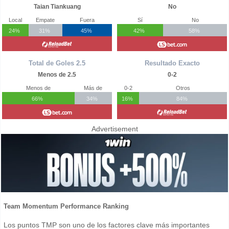
Taian Tiankuang
No
Local
Empate
Fuera
Sí
No
24%
31%
45%
42%
58%
Total de Goles 2.5
Resultado Exacto
Menos de 2.5
0-2
Menos de
Más de
0-2
Otros
66%
34%
16%
84%
Advertisement
Team Momentum Performance Ranking
Los puntos TMP son uno de los factores clave más importantes