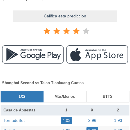
Califica esta predicción
Shanghai Second vs Taian Tiankuang Cuotas
1X2
Más/Menos
BTTS
Casa de Apuestas
1
X
2
TornadoBet
4.03
2.96
1.93