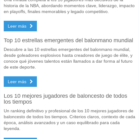
Taian Tiankuang para el Ganador del partido, con una probabilidad d
historia de la NBA, abordando momentos clave, liderazgo, impacto
en playoffs, finales memorables y legado competitivo.
Marcarán ambos equipos en el partido Shanghai Secon
Leer más
No para Ambos Equipos Marcan, con un porcentaje de 58%.
Cuál es el pronóstico de resultado correcto para Shan
Top 10 estrellas emergentes del balonmano mundial
En el lado arriesgado, puede probar el Resultado Correcto de 0-2 que
Descubre a las 10 estrellas emergentes del balonmano mundial,
desde goleadores explosivos hasta creadores de juego de élite, y
conoce qué jóvenes talentos están llamados a dar forma al futuro
de este deporte.
Leer más
Los 10 mejores jugadores de baloncesto de todos
los tiempos
Un ranking definitivo y profesional de los 10 mejores jugadores de
baloncesto de todos los tiempos. Criterios claros, contexto de cada
época, análisis avanzados y un caso equilibrado para cada
leyenda.