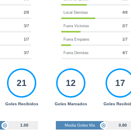
2/8
Local Derrotas
4/8
3/7
Fuera Victorias
2/7
1/7
Fuera Empates
1/7
3/7
Fuera Derrotas
4/7
21
12
17
Goles Recibidos
Goles Marcados
Goles Recibi
cados
1.00
Media Goles Marcados
0.80