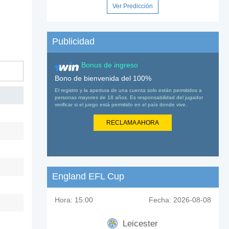
Ver Predicción
Publicidad
Bonus de ingreso
Bono de bienvenida del 100%
El registro y la apertura de una cuenta solo están permitidos a
personas mayores de 18 años. Es responsabilidad del jugador
verificar si el juego está permitido en el país donde vive.
RECLAMA AHORA
England EFL Cup
Hora:
15:00
Fecha:
2026-08-08
Leicester