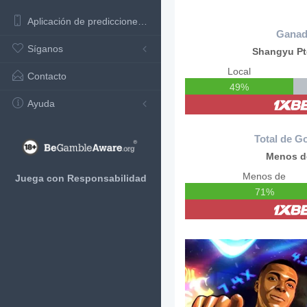
Aplicación de predicciones de fútbol
Ganad
Síganos
Shangyu Pt
Local
Contacto
49%
Ayuda
Total de Go
Menos d
Menos de
Juega con Responsabilidad
71%