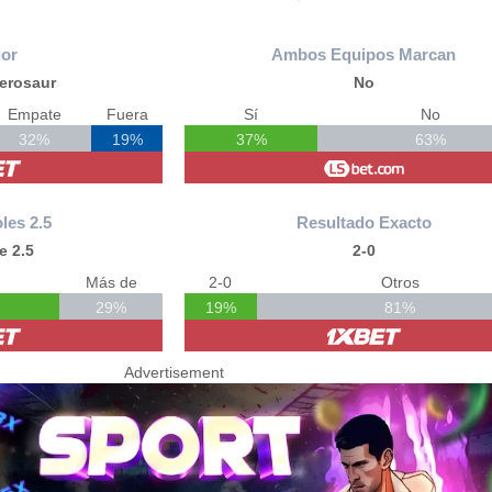
or
Ambos Equipos Marcan
erosaur
No
Empate
Fuera
Sí
No
32%
19%
37%
63%
les 2.5
Resultado Exacto
e 2.5
2-0
Más de
2-0
Otros
29%
19%
81%
Advertisement