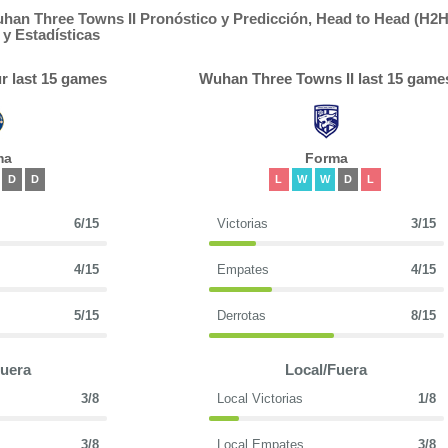
an Three Towns II Pronóstico y Predicción, Head to Head (H2H
y Estadísticas
r last 15 games
Wuhan Three Towns II last 15 game
ma
Forma
D
D
L
W
W
D
L
6/15
Victorias
3/15
4/15
Empates
4/15
5/15
Derrotas
8/15
Fuera
Local/Fuera
3/8
Local Victorias
1/8
3/8
Local Empates
3/8