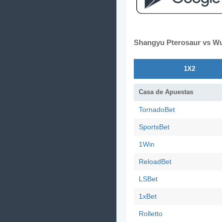
Shangyu Pterosaur vs Wu
1X2
Casa de Apuestas
TornadoBet
SportsBet
1Win
ReloadBet
LSBet
1xBet
Rolletto