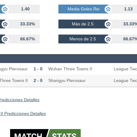
bidos
1.40
Media Goles Recibidos
1.13
33.33%
Más de 2.5
33.33
66.67%
Menos de 2.5
66.67
gyu Pterosaur
1 - 0
Wuhan Three Towns II
League Tw
hree Towns II
2 - 0
Shangyu Pterosaur
League Tw
redicciones Detalles
I Predicciones Detalles