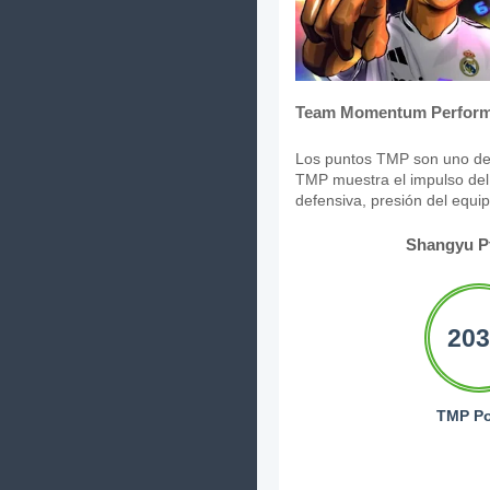
Team Momentum Perform
Los puntos TMP son uno de 
TMP muestra el impulso del 
defensiva, presión del equi
Shangyu P
203
TMP Po