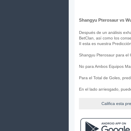
Shangyu Pterosaur vs Wu
Después de un análisis exhau
BetClan, así como los conse
II esta es nuestra Predicción
Shangyu Pterosaur para el 
No para Ambos Equipos Mar
Para el Total de Goles, pr
En el lado arriesgado, pued
Califica esta pr