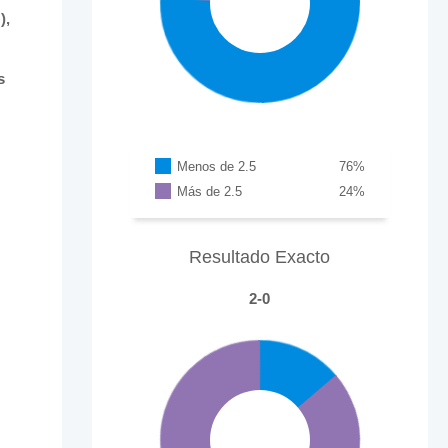
),
s
Menos de 2.5
76
%
Más de 2.5
24
%
Resultado Exacto
2-0