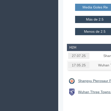
Media Goles Reci
Más de 2.5
Menos de 2.5
H2H
Shan
27.07.25
Wuhan T
17.05.25
Shangyu Pterosaur P
Wuhan Three Towns I