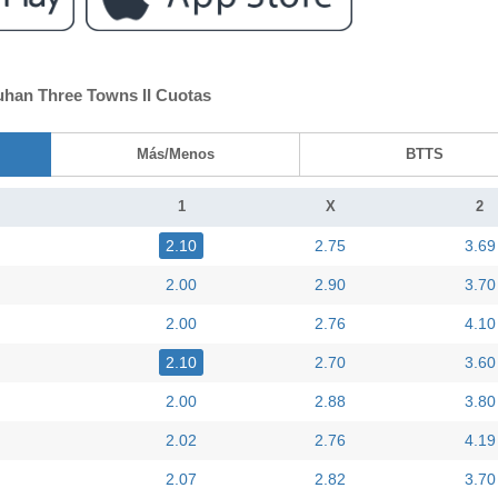
han Three Towns II Cuotas
Más/Menos
BTTS
1
X
2
2.10
2.75
3.69
2.00
2.90
3.70
2.00
2.76
4.10
2.10
2.70
3.60
2.00
2.88
3.80
2.02
2.76
4.19
2.07
2.82
3.70