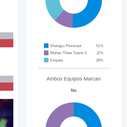
Shangyu Pterosaur
51
%
Wuhan Three Towns II
11
%
Empate
38
%
Ambos Equipos Marcan
No