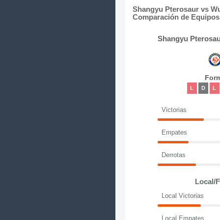
Shangyu Pterosaur vs Wuh
Comparación de Equipos 
Shangyu Pterosau
For
L
D
L
Victorias
Empates
Derrotas
Local/
Local Victorias
Local Empates