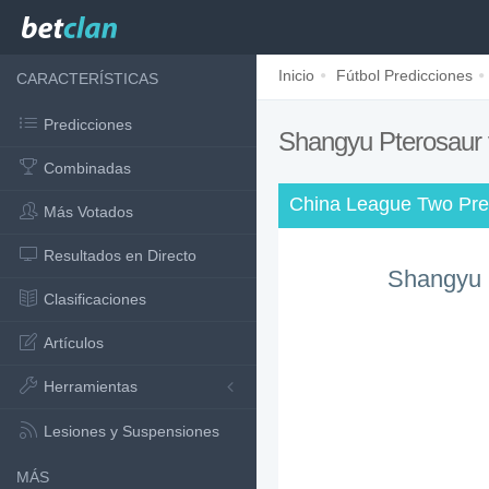
Inicio
Fútbol Predicciones
CARACTERÍSTICAS
Predicciones
Shangyu Pterosaur
Combinadas
China League Two Pre
Más Votados
Resultados en Directo
Shangyu 
Clasificaciones
Artículos
Herramientas
Lesiones y Suspensiones
MÁS