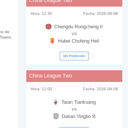
China League Two
Hora:
12:35
Fecha:
2026-08-08
Chengdu Rongcheng II
tmo de
vs
 Towns
Hubei Chufeng Heli
Ver Predicción
China League Two
Hora:
12:00
Fecha:
2026-08-08
Taian Tiankuang
vs
Dalian Yingbo B