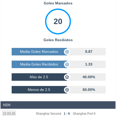
Goles Marcados
20
Goles Recibidos
Media Goles Marcados
0.87
Media Goles Recibidos
1.33
Más de 2.5
40.00%
Menos de 2.5
60.00%
H2H
Shanghai Second
1 - 6
Shanghai Port II
22.03.26