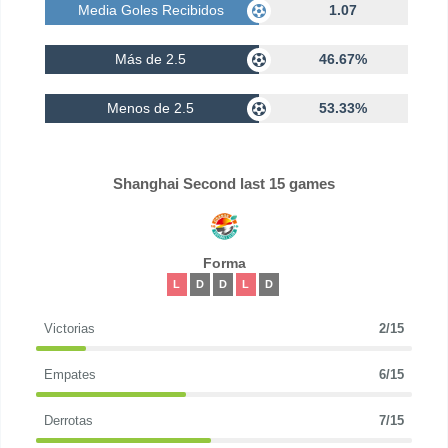
Media Goles Recibidos
1.07
Más de 2.5
46.67%
Menos de 2.5
53.33%
Shanghai Second last 15 games
Forma
L
D
D
L
D
Victorias
2/15
Empates
6/15
Derrotas
7/15