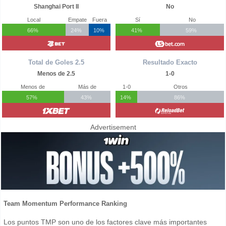
Shanghai Port II
No
Local
Empate
Fuera
Sí
No
66%
24%
10%
41%
59%
Total de Goles 2.5
Resultado Exacto
Menos de 2.5
1-0
Menos de
Más de
1-0
Otros
57%
43%
14%
86%
Advertisement
Team Momentum Performance Ranking
Los puntos TMP son uno de los factores clave más importantes