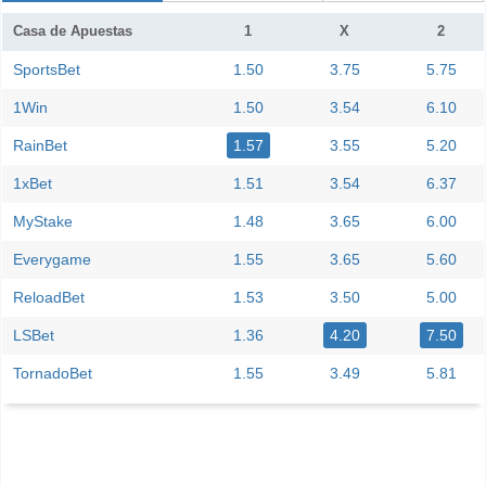
Casa de Apuestas
1
X
2
SportsBet
1.50
3.75
5.75
1Win
1.50
3.54
6.10
RainBet
1.57
3.55
5.20
1xBet
1.51
3.54
6.37
MyStake
1.48
3.65
6.00
Everygame
1.55
3.65
5.60
ReloadBet
1.53
3.50
5.00
LSBet
1.36
4.20
7.50
TornadoBet
1.55
3.49
5.81
Facebook
Telegram
Instagram
Cuando es el partido entre Shanghai Port II v Shangha