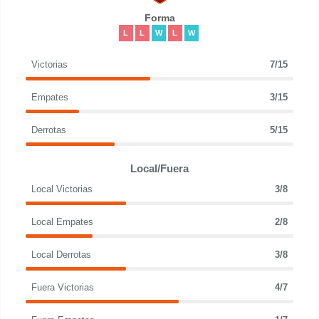
Forma
L
L
W
L
W
Victorias
7/15
Empates
3/15
Derrotas
5/15
Local/Fuera
Local Victorias
3/8
Local Empates
2/8
Local Derrotas
3/8
Fuera Victorias
4/7