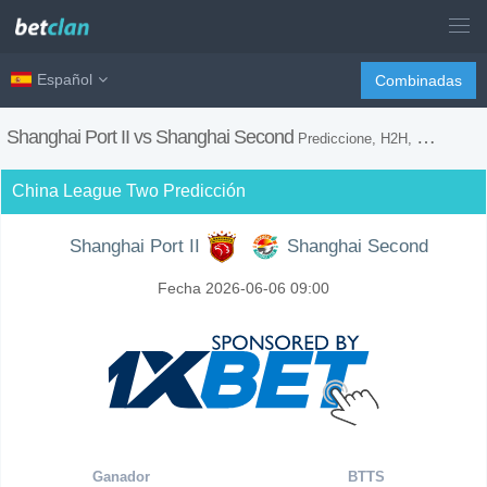
Español
Combinadas
Shanghai Port II vs Shanghai Second
Prediccione, H2H, Consejos de Apuestas y Previsión del Partido
China League Two Predicción
Shanghai Port II
Shanghai Second
Fecha 2026-06-06 09:00
Ganador
BTTS