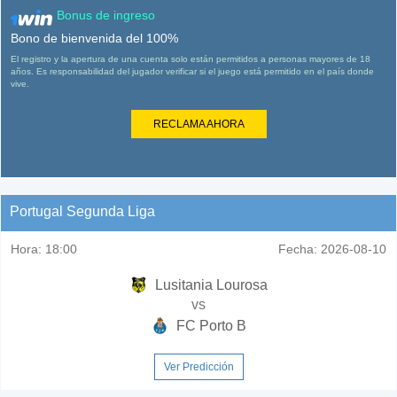
Bonus de ingreso
Bono de bienvenida del 100%
El registro y la apertura de una cuenta solo están permitidos a personas mayores de 18
años. Es responsabilidad del jugador verificar si el juego está permitido en el país donde
vive.
RECLAMA AHORA
Portugal Segunda Liga
Hora:
18:00
Fecha:
2026-08-10
Lusitania Lourosa
vs
FC Porto B
Ver Predicción