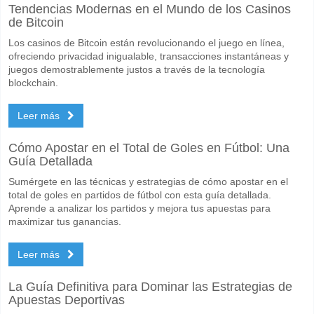
Tendencias Modernas en el Mundo de los Casinos
El partido entre Shanghai Port II v Shanghai Second 06 June 2026 09:
de Bitcoin
Quién es el equipo favorito para ganar entre Shanghai 
Los casinos de Bitcoin están revolucionando el juego en línea,
Shanghai Port II para el Ganador del partido, con una probabilidad d
ofreciendo privacidad inigualable, transacciones instantáneas y
juegos demostrablemente justos a través de la tecnología
Marcarán ambos equipos en el partido Shanghai Port I
blockchain.
No para Ambos Equipos Marcan, con un porcentaje de 59%.
Leer más
Cuál es el pronóstico de resultado correcto para Shang
Cómo Apostar en el Total de Goles en Fútbol: Una
En el lado arriesgado, puede probar el Resultado Correcto de 1-0 que
Guía Detallada
Sumérgete en las técnicas y estrategias de cómo apostar en el
total de goles en partidos de fútbol con esta guía detallada.
Aprende a analizar los partidos y mejora tus apuestas para
maximizar tus ganancias.
Leer más
La Guía Definitiva para Dominar las Estrategias de
Apuestas Deportivas