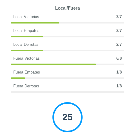
Local/Fuera
Local Victorias
3/7
Local Empates
2/7
Local Derrotas
2/7
Fuera Victorias
6/8
Fuera Empates
1/8
Fuera Derrotas
1/8
25