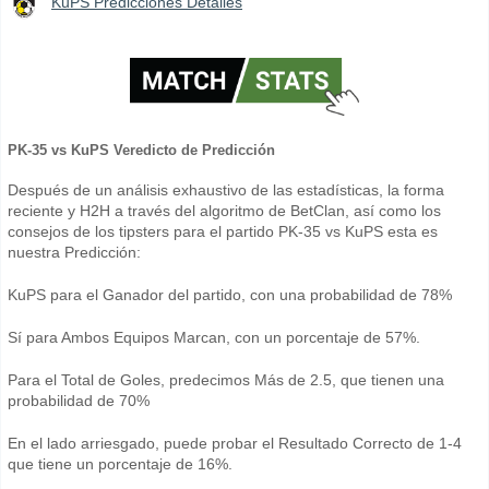
KuPS Predicciones Detalles
PK-35 vs KuPS Veredicto de Predicción
Después de un análisis exhaustivo de las estadísticas, la forma
reciente y H2H a través del algoritmo de BetClan, así como los
consejos de los tipsters para el partido PK-35 vs KuPS esta es
nuestra Predicción:
KuPS para el Ganador del partido, con una probabilidad de 78%
Sí para Ambos Equipos Marcan, con un porcentaje de 57%.
Para el Total de Goles, predecimos Más de 2.5, que tienen una
probabilidad de 70%
En el lado arriesgado, puede probar el Resultado Correcto de 1-4
que tiene un porcentaje de 16%.