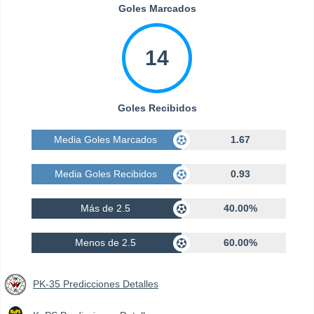
Goles Marcados
14
Goles Recibidos
Media Goles Marcados
1.67
Media Goles Recibidos
0.93
Más de 2.5
40.00%
Menos de 2.5
60.00%
PK-35 Predicciones Detalles