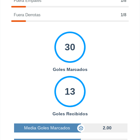
Fuera Empates
1/8
Fuera Derrotas
1/8
30
Goles Marcados
13
Goles Recibidos
Media Goles Marcados
2.00