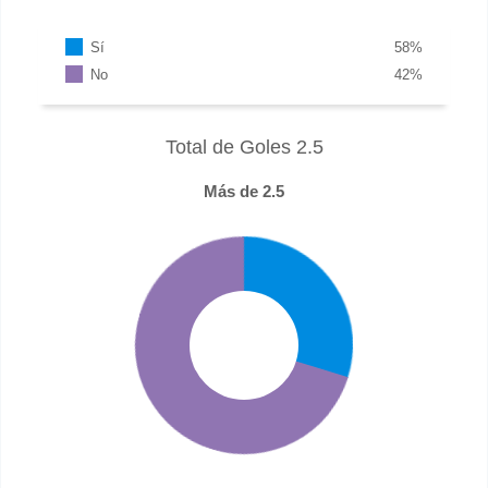
Sí
58
%
No
42
%
Total de Goles 2.5
Más de 2.5