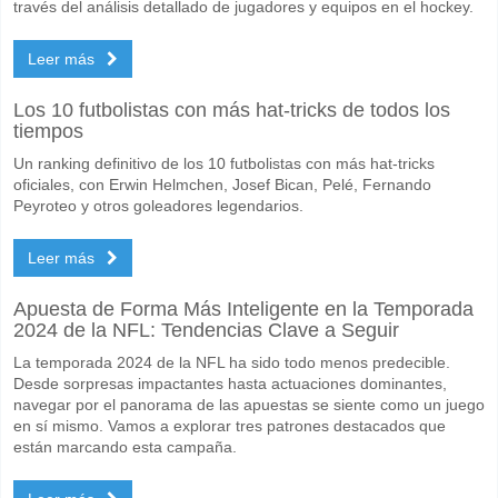
través del análisis detallado de jugadores y equipos en el hockey.
Leer más
Los 10 futbolistas con más hat-tricks de todos los
tiempos
Un ranking definitivo de los 10 futbolistas con más hat-tricks
oficiales, con Erwin Helmchen, Josef Bican, Pelé, Fernando
Peyroteo y otros goleadores legendarios.
Leer más
Apuesta de Forma Más Inteligente en la Temporada
2024 de la NFL: Tendencias Clave a Seguir
La temporada 2024 de la NFL ha sido todo menos predecible.
Desde sorpresas impactantes hasta actuaciones dominantes,
navegar por el panorama de las apuestas se siente como un juego
en sí mismo. Vamos a explorar tres patrones destacados que
están marcando esta campaña.