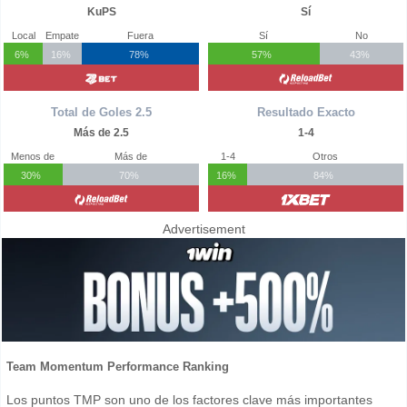
KuPS
Sí
Local
Empate
Fuera
Sí
No
6%
16%
78%
57%
43%
Total de Goles 2.5
Resultado Exacto
Más de 2.5
1-4
Menos de
Más de
1-4
Otros
30%
70%
16%
84%
Advertisement
Team Momentum Performance Ranking
Los puntos TMP son uno de los factores clave más importantes