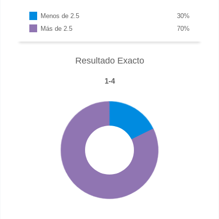
Menos de 2.5
30
%
Más de 2.5
70
%
Resultado Exacto
1-4