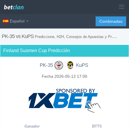
Español
Combinadas
PK-35 vs KuPS
Prediccione, H2H, Consejos de Apuestas y Previsión del Partido
Finland Suomen Cup Predicción
PK-35
KuPS
Fecha 2026-05-12 17:00
Ganador
BTTS