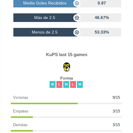
Media Goles Recibidos
0.87
Más de 2.5
46.67%
Menos de 2.5
53.33%
KuPS last 15 games
Forma
W
L
W
L
W
Victorias
9/15
Empates
3/15
Derrotas
3/15