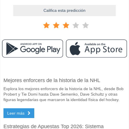
Califica esta predicción
Facebook
Telegram
Instagram
Cuando es el partido entre PK-35 v KuPS?
Mejores enforcers de la historia de la NHL
El partido entre PK-35 v KuPS 12 May 2026 17:00.
Explora los mejores enforcers de la historia de la NHL, desde Bob
Quién es el equipo favorito para ganar entre PK-35 v 
Probert y Tie Domi hasta Dave Semenko, Dave Schultz y otras
KuPS para el Ganador del partido, con una probabilidad de 78%
figuras legendarias que marcaron la identidad física del hockey.
Marcarán ambos equipos en el partido PK-35 v KuPS?
Leer más
Sí para Ambos Equipos Marcan, con un porcentaje de 57%.
Estrategias de Apuestas Top 2026: Sistema