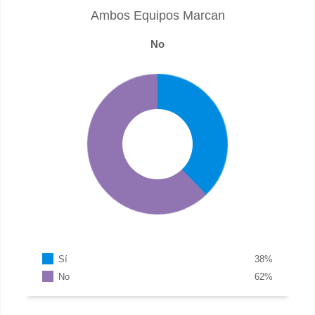
Ambos Equipos Marcan
No
Sí
38
%
No
62
%