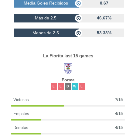
Media Goles Recibidos
0.67
Más de 2.5
46.67%
Menos de 2.5
53.33%
La Fiorita last 15 games
Forma
L
L
D
W
L
Victorias
7/15
Empates
4/15
Derrotas
4/15