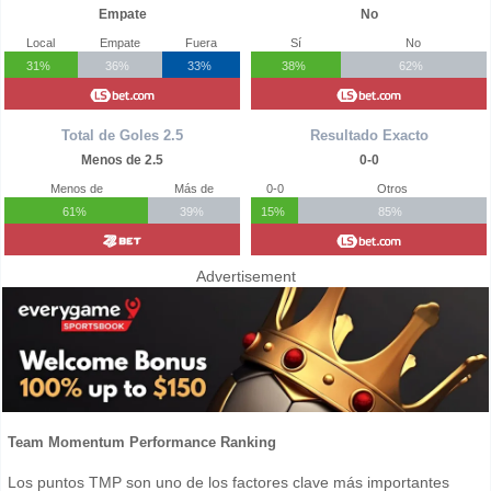
Empate
No
Local
Empate
Fuera
Sí
No
31%
36%
33%
38%
62%
Total de Goles 2.5
Resultado Exacto
Menos de 2.5
0-0
Menos de
Más de
0-0
Otros
61%
39%
15%
85%
Advertisement
Team Momentum Performance Ranking
Los puntos TMP son uno de los factores clave más importantes