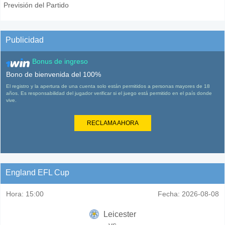
Previsión del Partido
Publicidad
Bonus de ingreso
Bono de bienvenida del 100%
El registro y la apertura de una cuenta solo están permitidos a personas mayores de 18
años. Es responsabilidad del jugador verificar si el juego está permitido en el país donde
vive.
RECLAMA AHORA
England EFL Cup
Hora:
15:00
Fecha:
2026-08-08
Leicester