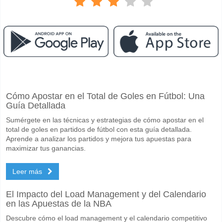
Facebook
Telegram
Instagram
Cuando es el partido entre Tre Penne v La Fiorita?
Cómo Apostar en el Total de Goles en Fútbol: Una
El partido entre Tre Penne v La Fiorita 12 May 2026 19:45.
Guía Detallada
Quién es el equipo favorito para ganar entre Tre Penne 
Sumérgete en las técnicas y estrategias de cómo apostar en el
Un Empate en el partido tiene una probabilidad de 36%.
total de goles en partidos de fútbol con esta guía detallada.
Aprende a analizar los partidos y mejora tus apuestas para
Marcarán ambos equipos en el partido Tre Penne v La F
maximizar tus ganancias.
No para Ambos Equipos Marcan, con un porcentaje de 62%.
Leer más
Cuál es el pronóstico de resultado correcto para Tre Pe
El Impacto del Load Management y del Calendario
En el lado arriesgado, puede probar el Resultado Correcto de 0-0 que
en las Apuestas de la NBA
Descubre cómo el load management y el calendario competitivo