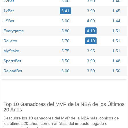
22Bet
5.00
3.50
1.40
1xBet
6.41
3.90
1.45
LSBet
6.00
4.00
1.44
Everygame
5.80
4.10
1.51
Rolletto
5.70
4.10
1.51
MyStake
5.75
3.95
1.51
SportsBet
5.50
3.90
1.48
ReloadBet
6.00
3.50
1.50
Facebook
Telegram
Instagram
Cuando es el partido entre Al Salmiyah v Al Kuwait?
Top 10 Ganadores del MVP de la NBA de los Últimos
El partido entre Al Salmiyah v Al Kuwait 12 June 2026 18:45.
20 Años
Quién es el equipo favorito para ganar entre Al Salmiya
Descubre los 10 ganadores del MVP de la NBA más icónicos de
Al Kuwait para el Ganador del partido, con una probabilidad de 68%
los últimos 20 años, con un análisis del impacto, legado e