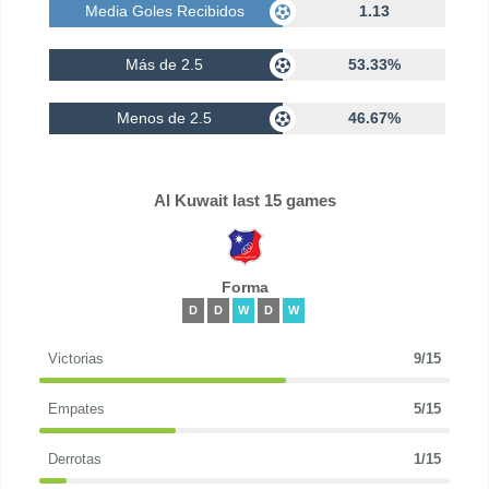
Media Goles Recibidos
1.13
Más de 2.5
53.33%
Menos de 2.5
46.67%
Al Kuwait last 15 games
Forma
D
D
W
D
W
Victorias
9/15
Empates
5/15
Derrotas
1/15