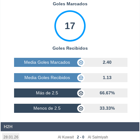
Goles Marcados
17
Goles Recibidos
Media Goles Marcados
2.40
Media Goles Recibidos
1.13
Más de 2.5
66.67%
Menos de 2.5
33.33%
H2H
Al Kuwait
2 - 0
Al Salmiyah
28.01.26