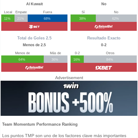
Al Kuwait
No
Local
Empate
Fuera
Sí
No
11%
21%
68%
38%
62%
Total de Goles 2.5
Resultado Exacto
Menos de 2.5
0-2
Menos de
Más de
0-2
Otros
64%
36%
16%
84%
Advertisement
Team Momentum Performance Ranking
Los puntos TMP son uno de los factores clave más importantes