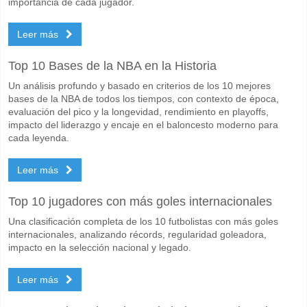
importancia de cada jugador.
Marcarán ambos equipos en el partido Al Salmiyah v Al
Leer más
No para Ambos Equipos Marcan, con un porcentaje de 62%.
Cuál es el pronóstico de resultado correcto para Al Sal
Top 10 Bases de la NBA en la Historia
En el lado arriesgado, puede probar el Resultado Correcto de 0-2 que
Un análisis profundo y basado en criterios de los 10 mejores
bases de la NBA de todos los tiempos, con contexto de época,
evaluación del pico y la longevidad, rendimiento en playoffs,
impacto del liderazgo y encaje en el baloncesto moderno para
cada leyenda.
Leer más
Top 10 jugadores con más goles internacionales
Una clasificación completa de los 10 futbolistas con más goles
internacionales, analizando récords, regularidad goleadora,
impacto en la selección nacional y legado.
Leer más