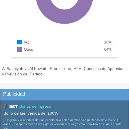
0-2
16
%
Otros
84
%
Al Salmiyah vs Al Kuwait - Prediccione, H2H, Consejos de Apuestas
y Previsión del Partido
Publicidad
Bonus de ingreso
Bono de bienvenida del 100%
El registro y la apertura de una cuenta solo están permitidos a personas mayores de 18
años. Es responsabilidad del jugador verificar si el juego está permitido en el país donde
vive.