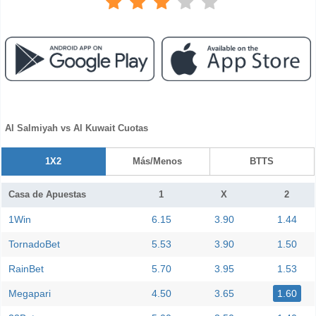
Al Salmiyah vs Al Kuwait Cuotas
1X2
Más/Menos
BTTS
Casa de Apuestas
1
X
2
1Win
6.15
3.90
1.44
TornadoBet
5.53
3.90
1.50
RainBet
5.70
3.95
1.53
Megapari
4.50
3.65
1.60