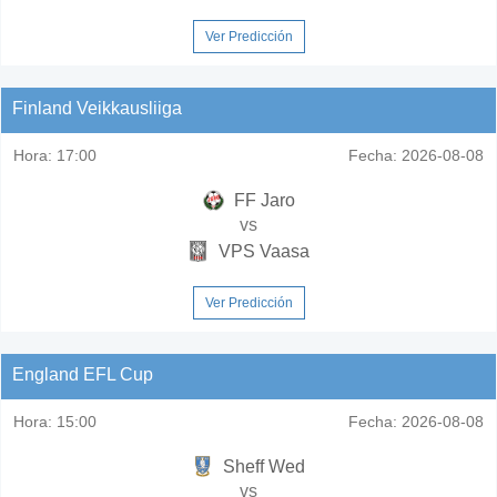
Ver Predicción
Finland Veikkausliiga
Hora:
17:00
Fecha:
2026-08-08
FF Jaro
vs
VPS Vaasa
Ver Predicción
England EFL Cup
Hora:
15:00
Fecha:
2026-08-08
Sheff Wed
vs