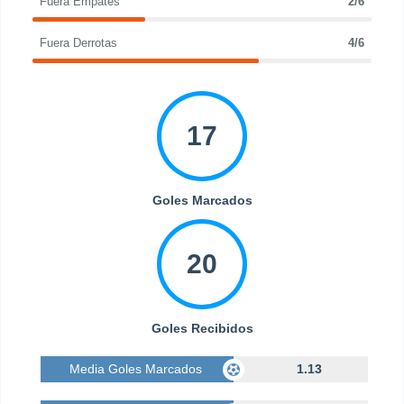
Fuera Empates
2/6
Fuera Derrotas
4/6
17
Goles Marcados
20
Goles Recibidos
Media Goles Marcados
1.13