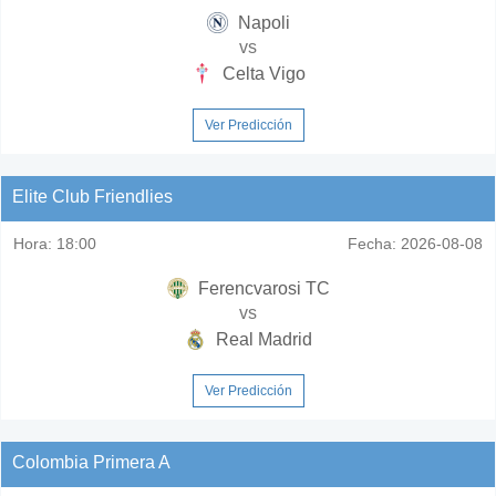
Napoli
vs
Celta Vigo
Ver Predicción
Elite Club Friendlies
Hora:
18:00
Fecha:
2026-08-08
Ferencvarosi TC
vs
Real Madrid
Ver Predicción
Colombia Primera A