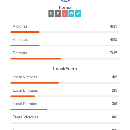
Forma
D
D
L
W
W
Victorias
4/15
Empates
4/15
Derrotas
7/15
Local/Fuera
Local Victorias
4/9
Local Empates
2/9
Local Derrotas
3/9
Fuera Victorias
0/6