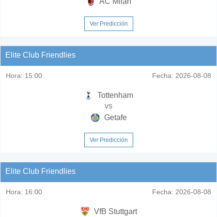
AC Milan
Ver Predicción
Elite Club Friendlies
Hora:
15:00
Fecha:
2026-08-08
Tottenham
vs
Getafe
Ver Predicción
Elite Club Friendlies
Hora:
16:00
Fecha:
2026-08-08
VfB Stuttgart