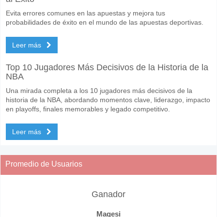
Evita errores comunes en las apuestas y mejora tus
probabilidades de éxito en el mundo de las apuestas deportivas.
Leer más
Top 10 Jugadores Más Decisivos de la Historia de la
NBA
Una mirada completa a los 10 jugadores más decisivos de la
historia de la NBA, abordando momentos clave, liderazgo, impacto
en playoffs, finales memorables y legado competitivo.
Leer más
Promedio de Usuarios
Ganador
Magesi