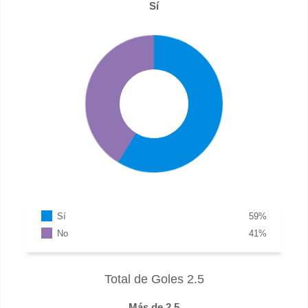
Sí
Sí
59
%
No
41
%
Total de Goles 2.5
Más de 2.5