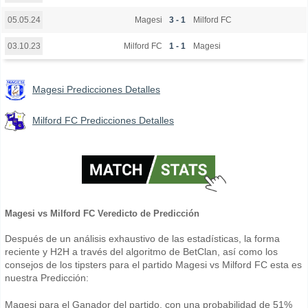
Magesi
3 - 1
Milford FC
05.05.24
Milford FC
1 - 1
Magesi
03.10.23
Magesi Predicciones Detalles
Milford FC Predicciones Detalles
Magesi vs Milford FC Veredicto de Predicción
Después de un análisis exhaustivo de las estadísticas, la forma
reciente y H2H a través del algoritmo de BetClan, así como los
consejos de los tipsters para el partido Magesi vs Milford FC esta es
nuestra Predicción:
Magesi para el Ganador del partido, con una probabilidad de 51%