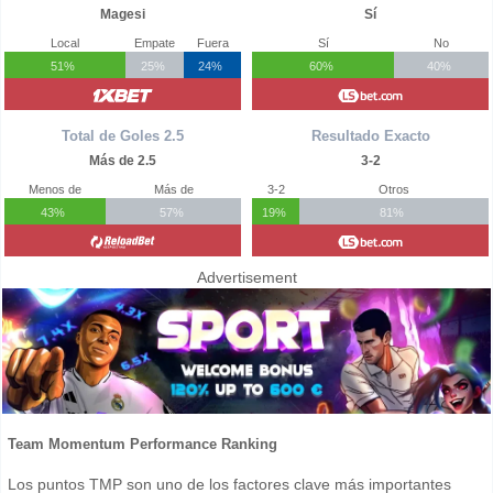
Magesi
Sí
Local
Empate
Fuera
Sí
No
51%
25%
24%
60%
40%
Total de Goles 2.5
Resultado Exacto
Más de 2.5
3-2
Menos de
Más de
3-2
Otros
43%
57%
19%
81%
Advertisement
Team Momentum Performance Ranking
Los puntos TMP son uno de los factores clave más importantes