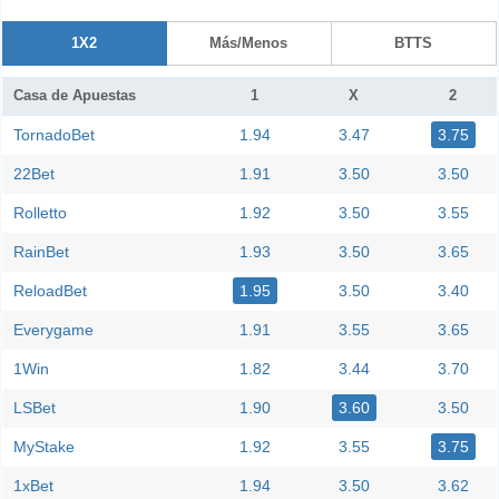
1X2
Más/Menos
BTTS
Casa de Apuestas
1
X
2
TornadoBet
1.94
3.47
3.75
22Bet
1.91
3.50
3.50
Rolletto
1.92
3.50
3.55
RainBet
1.93
3.50
3.65
ReloadBet
1.95
3.50
3.40
Everygame
1.91
3.55
3.65
1Win
1.82
3.44
3.70
LSBet
1.90
3.60
3.50
MyStake
1.92
3.55
3.75
1xBet
1.94
3.50
3.62