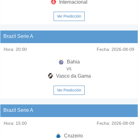
Internacional
Ver Predicción
Brazil Serie A
Hora:
20:00
Fecha:
2026-08-09
Bahia
vs
Vasco da Gama
Ver Predicción
Brazil Serie A
Hora:
15:00
Fecha:
2026-08-09
Cruzeiro