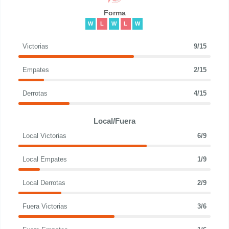
Forma
W
L
W
L
W
Victorias
9/15
Empates
2/15
Derrotas
4/15
Local/Fuera
Local Victorias
6/9
Local Empates
1/9
Local Derrotas
2/9
Fuera Victorias
3/6