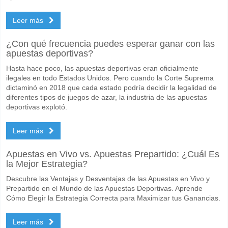
Leer más
¿Con qué frecuencia puedes esperar ganar con las
apuestas deportivas?
Hasta hace poco, las apuestas deportivas eran oficialmente
ilegales en todo Estados Unidos. Pero cuando la Corte Suprema
dictaminó en 2018 que cada estado podría decidir la legalidad de
diferentes tipos de juegos de azar, la industria de las apuestas
deportivas explotó.
Leer más
Apuestas en Vivo vs. Apuestas Prepartido: ¿Cuál Es
la Mejor Estrategia?
Descubre las Ventajas y Desventajas de las Apuestas en Vivo y
Prepartido en el Mundo de las Apuestas Deportivas. Aprende
Cómo Elegir la Estrategia Correcta para Maximizar tus Ganancias.
Leer más