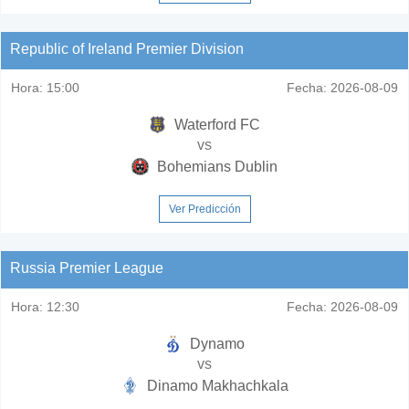
Republic of Ireland Premier Division
Hora:
15:00
Fecha:
2026-08-09
Waterford FC
vs
Bohemians Dublin
Ver Predicción
Russia Premier League
Hora:
12:30
Fecha:
2026-08-09
Dynamo
vs
Dinamo Makhachkala