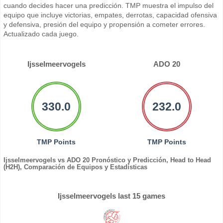
cuando decides hacer una predicción. TMP muestra el impulso del
equipo que incluye victorias, empates, derrotas, capacidad ofensiva
y defensiva, presión del equipo y propensión a cometer errores.
Actualizado cada juego.
Ijsselmeervogels
ADO 20
330.0
232.0
TMP Points
TMP Points
Ijsselmeervogels vs ADO 20 Pronóstico y Predicción, Head to Head
(H2H), Comparación de Equipos y Estadísticas
Ijsselmeervogels last 15 games