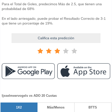
Para el Total de Goles, predecimos Más de 2.5, que tienen una
probabilidad de 68%
En el lado arriesgado, puede probar el Resultado Correcto de 3-1
que tiene un porcentaje de 19%.
Califica esta predicción
Ijsselmeervogels vs ADO 20 Cuotas
1X2
Más/Menos
BTTS