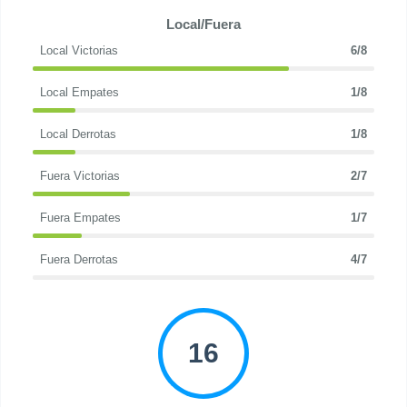
Local/Fuera
Local Victorias
6/8
Local Empates
1/8
Local Derrotas
1/8
Fuera Victorias
2/7
Fuera Empates
1/7
Fuera Derrotas
4/7
16