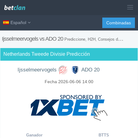
Español
Combinadas
Ijsselmeervogels vs ADO 20
Prediccione, H2H, Consejos de Apuestas y Previsión del Partido
Netherlands Tweede Divisie Predicción
Ijsselmeervogels
ADO 20
Fecha 2026-06-06 14:00
Ganador
BTTS