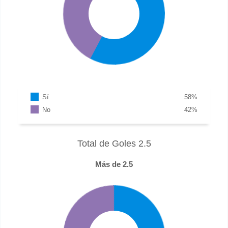
Sí
58
%
No
42
%
Total de Goles 2.5
Más de 2.5