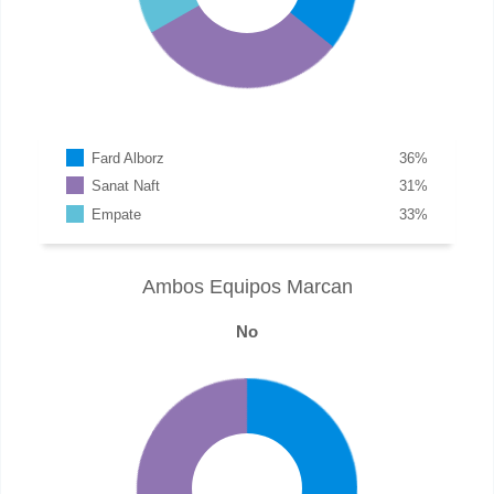
Fard Alborz
36
%
Sanat Naft
31
%
Empate
33
%
Ambos Equipos Marcan
No