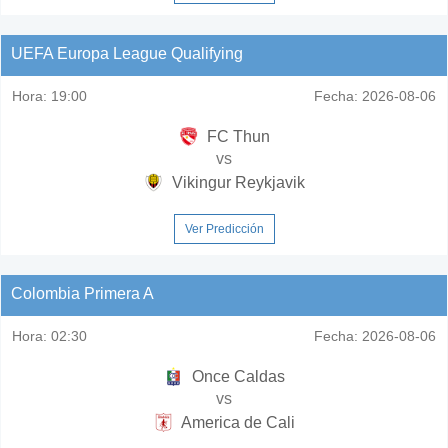
UEFA Europa League Qualifying
Hora:
19:00
Fecha:
2026-08-06
FC Thun
vs
Vikingur Reykjavik
Ver Predicción
Colombia Primera A
Hora:
02:30
Fecha:
2026-08-06
Once Caldas
vs
America de Cali