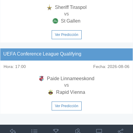
Sheriff Tiraspol
vs
St Gallen
Ver Predicción
UEFA Conference League Qualifying
Hora:
17:00
Fecha:
2026-08-06
Paide Linnameeskond
vs
Rapid Vienna
Ver Predicción