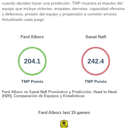
cuando decides hacer una predicción. TMP muestra el impulso del
equipo que incluye victorias, empates, derrotas, capacidad ofensiva
y defensiva, presión del equipo y propensión a cometer errores.
Actualizado cada juego.
Fard Alborz
Sanat Naft
204.1
242.4
TMP Points
TMP Points
Fard Alborz vs Sanat Naft Pronóstico y Predicción, Head to Head
(H2H), Comparación de Equipos y Estadísticas
Fard Alborz last 15 games