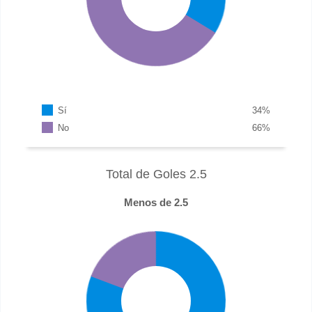
Sí
34
%
No
66
%
Total de Goles 2.5
Menos de 2.5