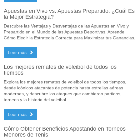
Apuestas en Vivo vs. Apuestas Prepartido: ¿Cuál Es
la Mejor Estrategia?
Descubre las Ventajas y Desventajas de las Apuestas en Vivo y
Prepartido en el Mundo de las Apuestas Deportivas. Aprende
Cómo Elegir la Estrategia Correcta para Maximizar tus Ganancias.
Leer más
Los mejores remates de voleibol de todos los
tiempos
Explora los mejores remates de voleibol de todos los tiempos,
desde icónicos atacantes de potencia hasta estrellas aéreas
modernas, y descubre los ataques que cambiaron partidos,
torneos y la historia del voleibol.
Leer más
Cómo Obtener Beneficios Apostando en Torneos
Menores de Tenis