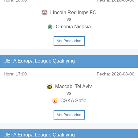
Lincoln Red Imps FC
vs
Omonia Nicosia
Ver Predicción
UEFA Europa League Qualifying
Hora:
17:00
Fecha:
2026-08-06
Maccabi Tel Aviv
vs
CSKA Sofia
Ver Predicción
UEFA Europa League Qualifying