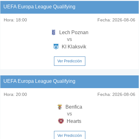
UEFA Europa League Qualifying
Hora:
18:00
Fecha:
2026-08-06
Lech Poznan
vs
KI Klaksvik
Ver Predicción
UEFA Europa League Qualifying
Hora:
20:00
Fecha:
2026-08-06
Benfica
vs
Hearts
Ver Predicción