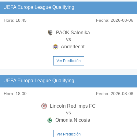
UEFA Europa League Qualifying
Hora:
18:45
Fecha:
2026-08-06
PAOK Salonika
vs
Anderlecht
Ver Predicción
UEFA Europa League Qualifying
Hora:
18:00
Fecha:
2026-08-06
Lincoln Red Imps FC
vs
Omonia Nicosia
Ver Predicción