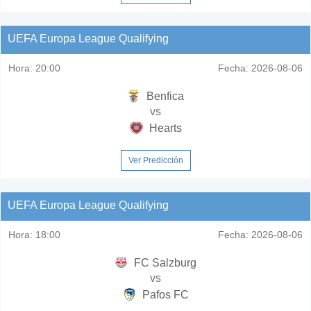
UEFA Europa League Qualifying
Hora:
20:00
Fecha:
2026-08-06
Benfica
vs
Hearts
Ver Predicción
UEFA Europa League Qualifying
Hora:
18:00
Fecha:
2026-08-06
FC Salzburg
vs
Pafos FC