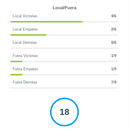
Local/Fuera
Local Victorias
4/6
Local Empates
2/6
Local Derrotas
0/6
Fuera Victorias
1/9
Fuera Empates
1/9
Fuera Derrotas
7/9
18