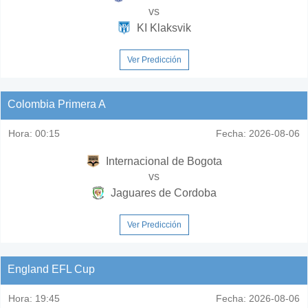
vs
KI Klaksvik
Ver Predicción
Colombia Primera A
Hora:
00:15
Fecha:
2026-08-06
Internacional de Bogota
vs
Jaguares de Cordoba
Ver Predicción
England EFL Cup
Hora:
19:45
Fecha:
2026-08-06