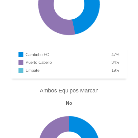
Carabobo FC
47
%
Puerto Cabello
34
%
Empate
19
%
Ambos Equipos Marcan
No