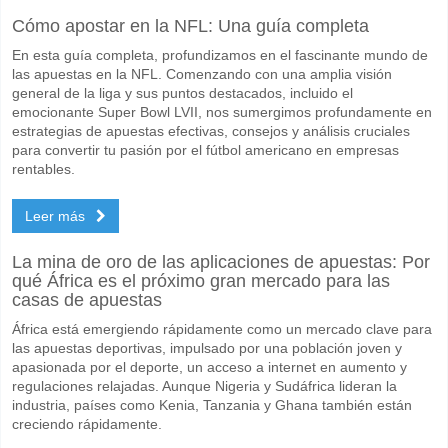
No para Ambos Equipos Marcan, con un porcentaje de 59%.
Cómo apostar en la NFL: Una guía completa
Cuál es el pronóstico de resultado correcto para Carab
En esta guía completa, profundizamos en el fascinante mundo de
En el lado arriesgado, puede probar el Resultado Correcto de 2-0 que
las apuestas en la NFL. Comenzando con una amplia visión
general de la liga y sus puntos destacados, incluido el
emocionante Super Bowl LVII, nos sumergimos profundamente en
estrategias de apuestas efectivas, consejos y análisis cruciales
para convertir tu pasión por el fútbol americano en empresas
rentables.
Leer más
La mina de oro de las aplicaciones de apuestas: Por
qué África es el próximo gran mercado para las
casas de apuestas
África está emergiendo rápidamente como un mercado clave para
las apuestas deportivas, impulsado por una población joven y
apasionada por el deporte, un acceso a internet en aumento y
regulaciones relajadas. Aunque Nigeria y Sudáfrica lideran la
industria, países como Kenia, Tanzania y Ghana también están
creciendo rápidamente.