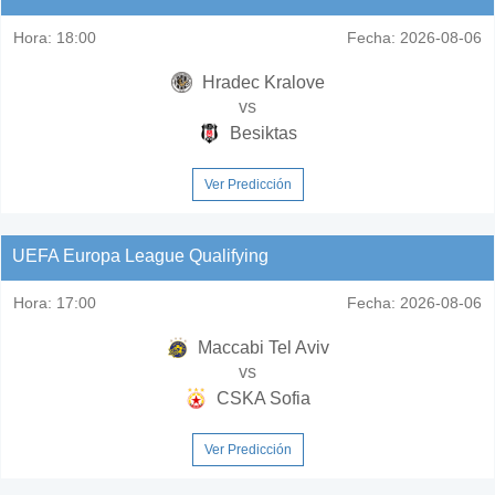
Hora:
18:00
Fecha:
2026-08-06
Hradec Kralove
vs
Besiktas
Ver Predicción
UEFA Europa League Qualifying
Hora:
17:00
Fecha:
2026-08-06
Maccabi Tel Aviv
vs
CSKA Sofia
Ver Predicción