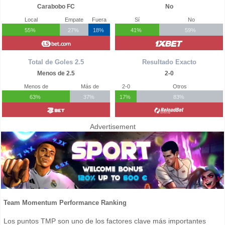
Carabobo FC
No
Local
Empate
Fuera
Sí
No
55%
27%
18%
41%
59%
Total de Goles 2.5
Resultado Exacto
Menos de 2.5
2-0
Menos de
Más de
2-0
Otros
63%
37%
17%
83%
Advertisement
Team Momentum Performance Ranking
Los puntos TMP son uno de los factores clave más importantes