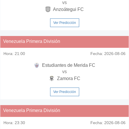
vs
Anzoátegui FC
Ver Predicción
Venezuela Primera División
Hora:
21:00
Fecha:
2026-08-06
Estudiantes de Merida FC
vs
Zamora FC
Ver Predicción
Venezuela Primera División
Hora:
23:30
Fecha:
2026-08-06