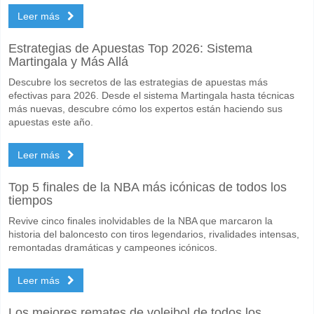
Leer más
Estrategias de Apuestas Top 2026: Sistema
Martingala y Más Allá
Descubre los secretos de las estrategias de apuestas más
efectivas para 2026. Desde el sistema Martingala hasta técnicas
más nuevas, descubre cómo los expertos están haciendo sus
apuestas este año.
Leer más
Top 5 finales de la NBA más icónicas de todos los
tiempos
Revive cinco finales inolvidables de la NBA que marcaron la
historia del baloncesto con tiros legendarios, rivalidades intensas,
remontadas dramáticas y campeones icónicos.
Leer más
Los mejores remates de voleibol de todos los