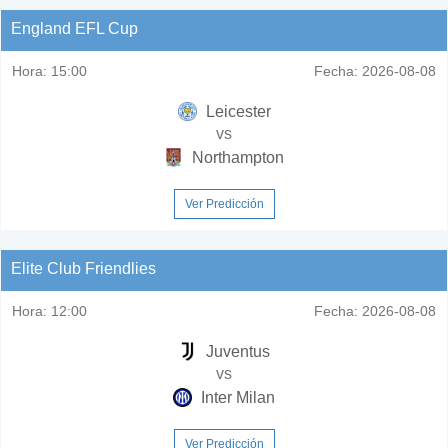
England EFL Cup
Hora:
15:00
Fecha:
2026-08-08
Leicester
vs
Northampton
Ver Predicción
Elite Club Friendlies
Hora:
12:00
Fecha:
2026-08-08
Juventus
vs
Inter Milan
Ver Predicción