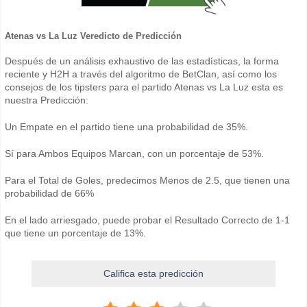
Atenas vs La Luz Veredicto de Predicción
Después de un análisis exhaustivo de las estadísticas, la forma
reciente y H2H a través del algoritmo de BetClan, así como los
consejos de los tipsters para el partido Atenas vs La Luz esta es
nuestra Predicción:
Un Empate en el partido tiene una probabilidad de 35%.
Sí para Ambos Equipos Marcan, con un porcentaje de 53%.
Para el Total de Goles, predecimos Menos de 2.5, que tienen una
probabilidad de 66%
En el lado arriesgado, puede probar el Resultado Correcto de 1-1
que tiene un porcentaje de 13%.
Califica esta predicción