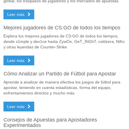
global, los traspasos de jugadores y los mercados de apuestas.
Marcarán ambos equipos en el partido Atenas v La Luz
Leer más
Sí para Ambos Equipos Marcan, con un porcentaje de 53%.
Cuál es el pronóstico de resultado correcto para Atenas
Mejores jugadores de CS:GO de todos los tiempos
En el lado arriesgado, puede probar el Resultado Correcto de 1-1 que
Explora los mejores jugadores de CS:GO de todos los tiempos,
desde s1mple y dev1ce hasta ZywOo, GeT_RiGhT, coldzera, NiKo
y otras leyendas de Counter-Strike.
Leer más
Cómo Analizar un Partido de Fútbol para Apostar
Aprende a analizar de manera efectiva los juegos de fútbol para
apostar, teniendo en cuenta estadísticas, forma del equipo,
enfrentamientos directos y mucho más.
Leer más
Consejos de Apuestas para Apostadores
Experimentados