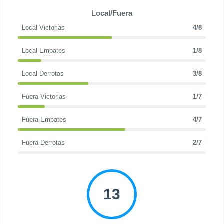
Local/Fuera
Local Victorias
4/8
Local Empates
1/8
Local Derrotas
3/8
Fuera Victorias
1/7
Fuera Empates
4/7
Fuera Derrotas
2/7
13