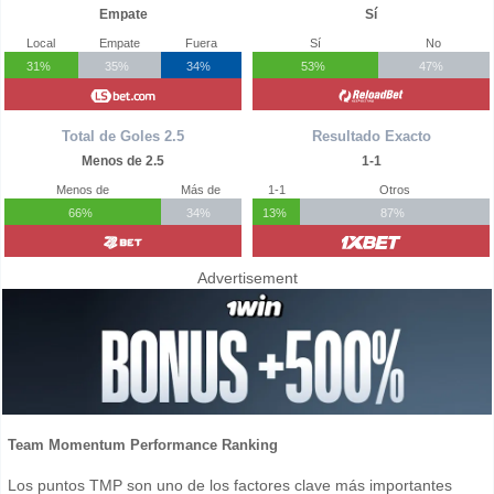
Empate
Sí
Local
Empate
Fuera
Sí
No
31%
35%
34%
53%
47%
Total de Goles 2.5
Resultado Exacto
Menos de 2.5
1-1
Menos de
Más de
1-1
Otros
66%
34%
13%
87%
Advertisement
Team Momentum Performance Ranking
Los puntos TMP son uno de los factores clave más importantes