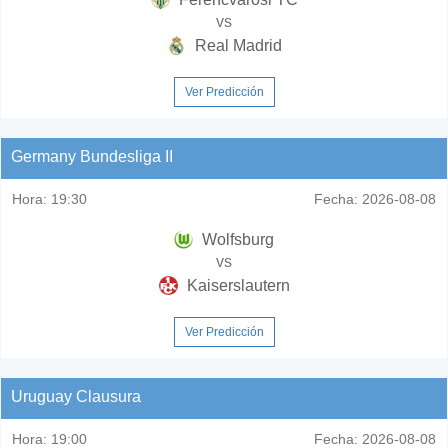
vs
Real Madrid
Ver Predicción
Germany Bundesliga II
Hora:
19:30
Fecha:
2026-08-08
Wolfsburg
vs
Kaiserslautern
Ver Predicción
Uruguay Clausura
Hora:
19:00
Fecha:
2026-08-08