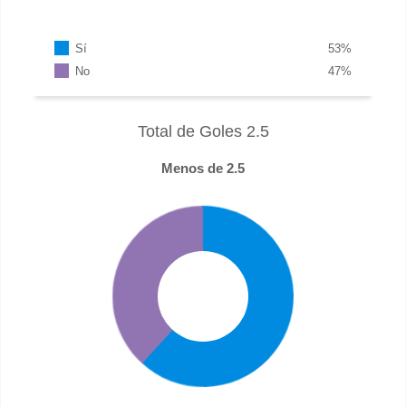
Sí
53
%
No
47
%
Total de Goles 2.5
Menos de 2.5