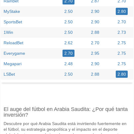
RainBet
2.70
2.87
2.70
MyStake
2.50
2.90
2.80
SportsBet
2.50
2.90
2.70
1Win
2.50
2.88
2.73
ReloadBet
2.62
2.70
2.75
Everygame
2.70
2.95
2.75
Megapari
2.48
2.90
2.75
LSBet
2.50
2.88
2.80
Facebook
Telegram
Instagram
Cuando es el partido entre Atenas v La Luz?
El auge del fútbol en Arabia Saudita: ¿Por qué tanta
El partido entre Atenas v La Luz 14 June 2026 19:00.
inversión?
Quién es el equipo favorito para ganar entre Atenas v 
Descubre por qué Arabia Saudita está invirtiendo fuertemente en
Un Empate en el partido tiene una probabilidad de 35%.
el fútbol, su estrategia geopolítica y el impacto en el deporte