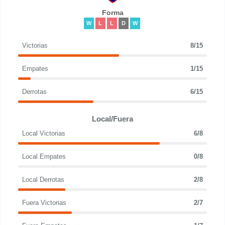
Forma
W
L
L
D
W
Victorias
8/15
Empates
1/15
Derrotas
6/15
Local/Fuera
Local Victorias
6/8
Local Empates
0/8
Local Derrotas
2/8
Fuera Victorias
2/7