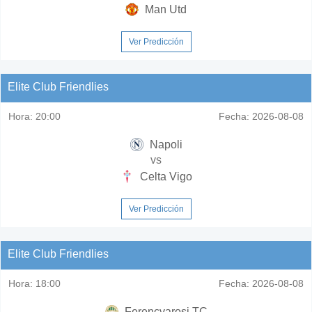
Man Utd
Ver Predicción
Elite Club Friendlies
Hora:
20:00
Fecha:
2026-08-08
Napoli
vs
Celta Vigo
Ver Predicción
Elite Club Friendlies
Hora:
18:00
Fecha:
2026-08-08
Ferencvarosi TC