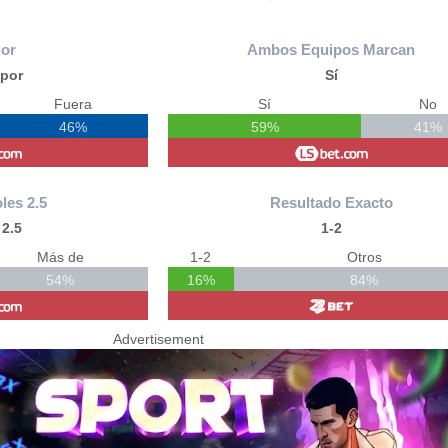
or
Ambos Equipos Marcan
por
Sí
Fuera
Sí
No
46%
59%
41%
les 2.5
Resultado Exacto
2.5
1-2
Más de
1-2
Otros
54%
16%
84%
Advertisement