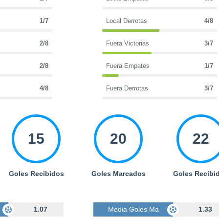
1/7
Local Derrotas
4/8
2/8
Fuera Victorias
3/7
2/8
Fuera Empates
1/7
4/8
Fuera Derrotas
3/7
15
20
22
Goles Recibidos
Goles Marcados
Goles Recibi
cados
1.07
Media Goles Marcados
1.33