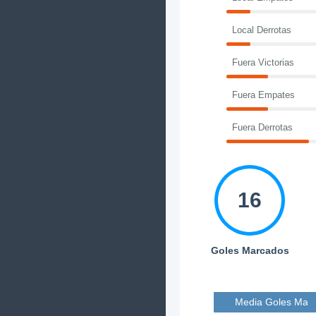
Local Derrotas
Fuera Victorias
Fuera Empates
Fuera Derrotas
16
Goles Marcados
Media Goles Mar