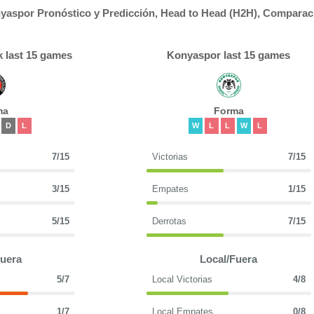
yaspor Pronóstico y Predicción, Head to Head (H2H), Comparac
 last 15 games
Konyaspor last 15 games
ma
Forma
D
L
W
L
L
W
L
7/15
Victorias
7/15
3/15
Empates
1/15
5/15
Derrotas
7/15
Fuera
Local/Fuera
5/7
Local Victorias
4/8
1/7
Local Empates
0/8