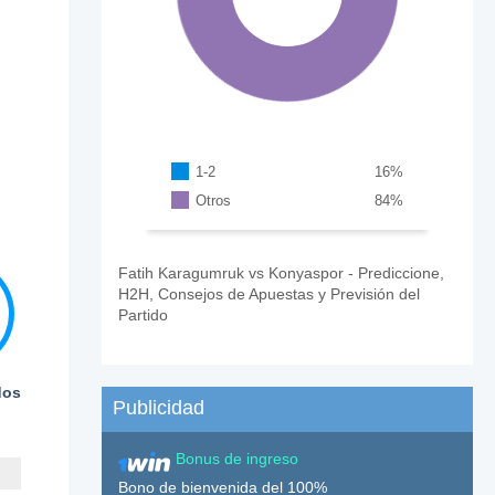
1-2
16
%
Otros
84
%
Fatih Karagumruk vs Konyaspor - Prediccione,
H2H, Consejos de Apuestas y Previsión del
Partido
dos
Publicidad
Bonus de ingreso
Bono de bienvenida del 100%