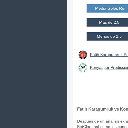
Media Goles Reci
Más de 2.5
Menos de 2.5
Fatih Karagumruk Pr
Konyaspor Prediccio
Fatih Karagumruk vs Kon
Después de un análisis exhau
BetClan, así como los conse