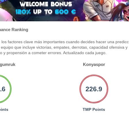
ance Ranking
los factores clave más importantes cuando decides hacer una predicc
equipo que incluye victorias, empates, derrotas, capacidad ofensiva y
po y propensión a cometer errores. Actualizado cada juego.
agumruk
Konyaspor
.6
226.9
ints
TMP Points