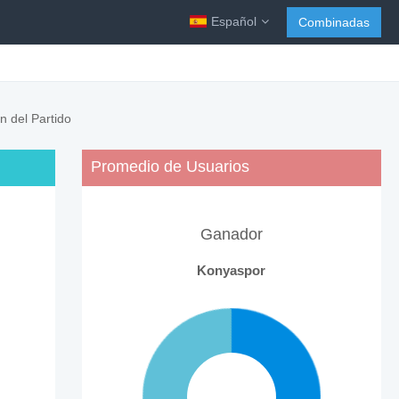
Español
Combinadas
n del Partido
Promedio de Usuarios
Ganador
Konyaspor