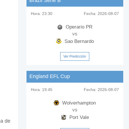
Brazil Serie B
Hora:
23:30
Fecha:
2026-08-07
Operario PR
vs
Sao Bernardo
Ver Predicción
England EFL Cup
Hora:
19:45
Fecha:
2026-08-07
Wolverhampton
vs
Port Vale
ia de