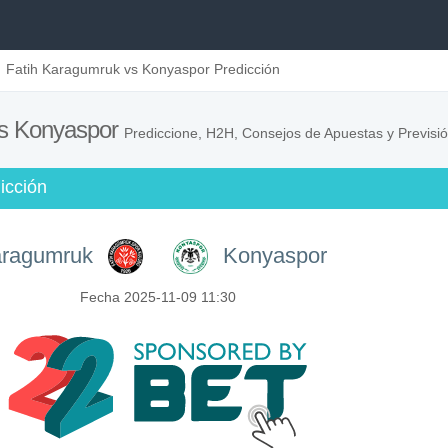
Fatih Karagumruk vs Konyaspor Predicción
vs Konyaspor
Prediccione, H2H, Consejos de Apuestas y Previsió
icción
aragumruk
Konyaspor
Fecha 2025-11-09 11:30