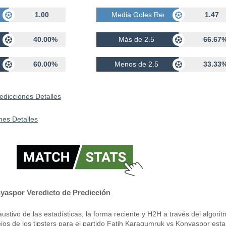
bidos
1.00
Media Goles Recibidos
1.47
40.00%
Más de 2.5
66.67
60.00%
Menos de 2.5
33.33
edicciones Detalles
nes Detalles
yaspor Veredicto de Predicción
stivo de las estadísticas, la forma reciente y H2H a través del algori
jos de los tipsters para el partido Fatih Karagumruk vs Konyaspor esta