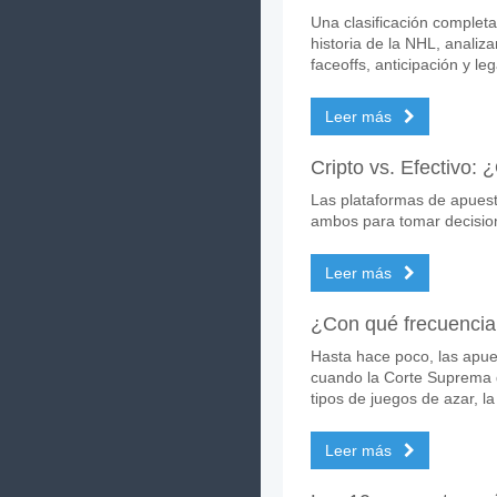
Quién es el equipo fa
Una clasificación completa
Konyaspor para el Ganador 
historia de la NHL, analiz
faceoffs, anticipación y le
Marcarán ambos equip
Leer más
Sí para Ambos Equipos Mar
Cuál es el pronóstico
Cripto vs. Efectivo:
En el lado arriesgado, pued
Las plataformas de apuesta
ambos para tomar decision
Leer más
¿Con qué frecuencia
Hasta hace poco, las apue
cuando la Corte Suprema d
tipos de juegos de azar, la
Leer más