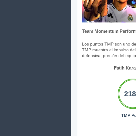
Team Momentum Perform
Los puntos TMP son uno de 
TMP muestra el impulso del 
defensiva, presión del equi
Fatih Kar
218
TMP Po