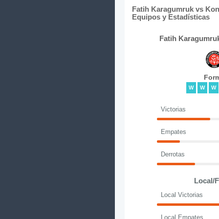
Fatih Karagumruk vs Kon
Equipos y Estadísticas
Fatih Karagumruk
For
W
W
W
Victorias
Empates
Derrotas
Local/
Local Victorias
Local Empates