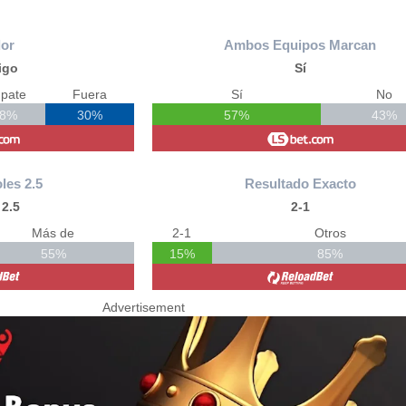
or
Ambos Equipos Marcan
igo
Sí
pate
Fuera
Sí
No
28%
30%
57%
43%
les 2.5
Resultado Exacto
2.5
2-1
Más de
2-1
Otros
55%
15%
85%
Advertisement