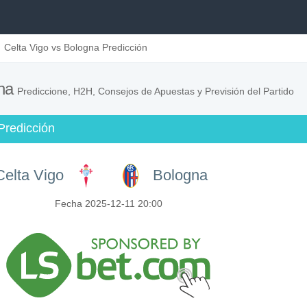
Celta Vigo vs Bologna Predicción
gna
Prediccione, H2H, Consejos de Apuestas y Previsión del Partido
redicción
Celta Vigo
Bologna
Fecha 2025-12-11 20:00