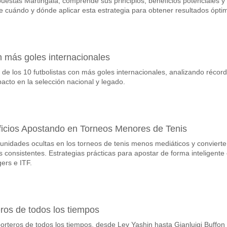
puestas Martingala, comprende sus principios, beneficios potenciales y
vorito para ganar entre Celta Vigo v Bologna?
e cuándo y dónde aplicar esta estrategia para obtener resultados ópti
del partido, con una probabilidad de 42%
s en el partido Celta Vigo v Bologna?
can, con un porcentaje de 57%.
 más goles internacionales
 de los 10 futbolistas con más goles internacionales, analizando récord
de resultado correcto para Celta Vigo v Bologna?
acto en la selección nacional y legado.
e probar el Resultado Correcto de 2-1 que tiene un porcentaje de 15%.
cios Apostando en Torneos Menores de Tenis
tunidades ocultas en los torneos de tenis menos mediáticos y convierte
consistentes. Estrategias prácticas para apostar de forma inteligente
ers e ITF.
ros de todos los tiempos
orteros de todos los tiempos, desde Lev Yashin hasta Gianluigi Buffon