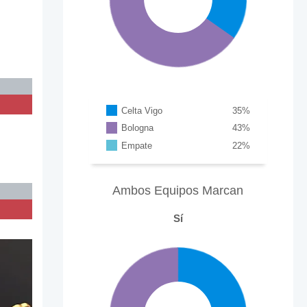
Celta Vigo
35
%
Bologna
43
%
Empate
22
%
Ambos Equipos Marcan
Sí