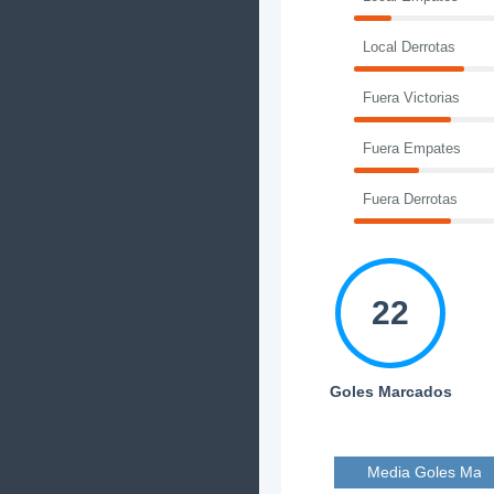
Local Derrotas
Fuera Victorias
Fuera Empates
Fuera Derrotas
22
Goles Marcados
Media Goles Mar