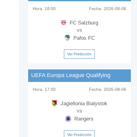
Hora:
18:00
Fecha:
2026-08-06
FC Salzburg
vs
Pafos FC
Ver Predicción
UEFA Europa League Qualifying
Hora:
17:00
Fecha:
2026-08-06
Jagiellonia Bialystok
vs
Rangers
Ver Predicción