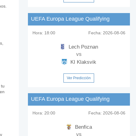
mos.
UEFA Europa League Qualifying
Hora:
18:00
Fecha:
2026-08-06
s,
Lech Poznan
vs
KI Klaksvik
Ver Predicción
 tu
 en
UEFA Europa League Qualifying
Hora:
20:00
Fecha:
2026-08-06
Benfica
vs
 y