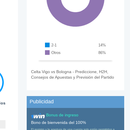
2-1
14
%
Otros
86
%
Celta Vigo vs Bologna - Prediccione, H2H,
Consejos de Apuestas y Previsión del Partido
Publicidad
dos
Bonus de ingreso
Bono de bienvenida del 100%
El registro y la apertura de una cuenta solo están permitidos a