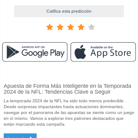
Califica esta predicción
Facebook
Telegram
Instagram
Cuando es el partido entre Wolfsberger AC v FK Austri
Apuesta de Forma Más Inteligente en la Temporada
El partido entre Wolfsberger AC v FK Austria Vienna 07 December 202
2024 de la NFL: Tendencias Clave a Seguir
Quién es el equipo favorito para ganar entre Wolfsberg
La temporada 2024 de la NFL ha sido todo menos predecible.
Un Empate en el partido tiene una probabilidad de 36%.
Desde sorpresas impactantes hasta actuaciones dominantes,
navegar por el panorama de las apuestas se siente como un juego
Marcarán ambos equipos en el partido Wolfsberger AC 
en sí mismo. Vamos a explorar tres patrones destacados que
están marcando esta campaña.
Sí para Ambos Equipos Marcan, con un porcentaje de 55%.