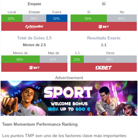
Empate
Sí
Local
Empate
Fuera
Sí
No
32%
36%
32%
55%
45%
Total de Goles 2.5
Resultado Exacto
Menos de 2.5
1-1
Menos de
Más de
1-1
Otros
58%
42%
12%
88%
Advertisement
Team Momentum Performance Ranking
Los puntos TMP son uno de los factores clave más importantes