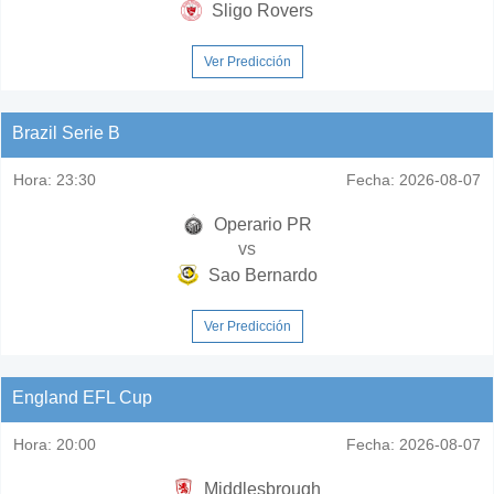
Sligo Rovers
Ver Predicción
Brazil Serie B
Hora:
23:30
Fecha:
2026-08-07
Operario PR
vs
Sao Bernardo
Ver Predicción
England EFL Cup
Hora:
20:00
Fecha:
2026-08-07
Middlesbrough