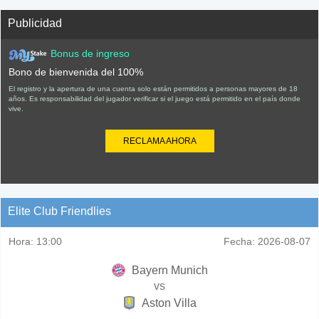
Publicidad
Bonus de ingreso
Bono de bienvenida del 100%
El registro y la apertura de una cuenta solo están permitidos a personas mayores de 18
años. Es responsabilidad del jugador verificar si el juego está permitido en el país donde
vive.
RECLAMA AHORA
Elite Club Friendlies
Hora:
13:00
Fecha:
2026-08-07
Bayern Munich
vs
Aston Villa