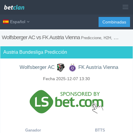
Español
Combinadas
Wolfsberger AC vs FK Austria Vienna
Prediccione, H2H, Consejos de Apuestas y Previsión del Partido
Austria Bundesliga Predicción
Wolfsberger AC
FK Austria Vienna
Fecha 2025-12-07 13:30
Ganador
BTTS