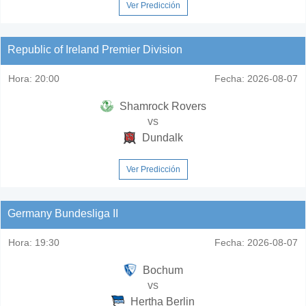
Ver Predicción
Republic of Ireland Premier Division
Hora:
20:00
Fecha:
2026-08-07
Shamrock Rovers
vs
Dundalk
Ver Predicción
Germany Bundesliga II
Hora:
19:30
Fecha:
2026-08-07
Bochum
vs
Hertha Berlin