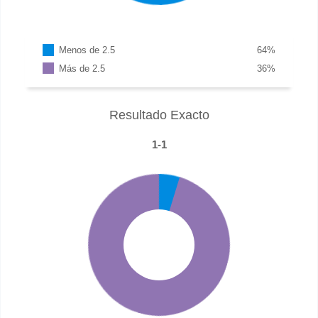
Menos de 2.5
64
%
Más de 2.5
36
%
Resultado Exacto
1-1