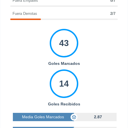
Fuera Empates
0/7
Fuera Derrotas
2/7
43
Goles Marcados
14
Goles Recibidos
Media Goles Marcados
2.87