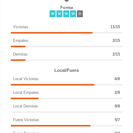
Forma
W
W
W
W
D
Victorias
11/15
Empates
2/15
Derrotas
2/15
Local/Fuera
Local Victorias
6/8
Local Empates
2/8
Local Derrotas
0/8
Fuera Victorias
5/7