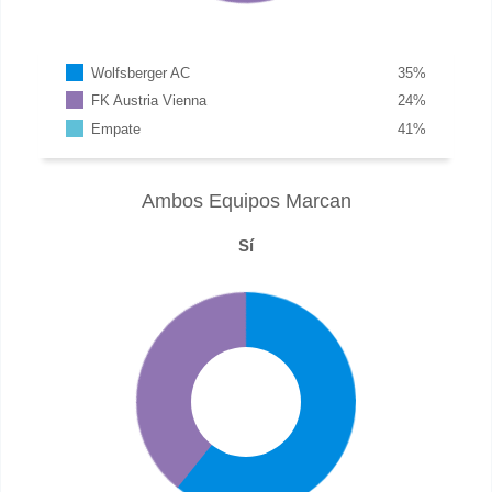
Wolfsberger AC
35
%
FK Austria Vienna
24
%
Empate
41
%
Ambos Equipos Marcan
Sí