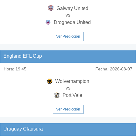
Galway United
vs
Drogheda United
Ver Predicción
England EFL Cup
Hora:
19:45
Fecha:
2026-08-07
Wolverhampton
vs
Port Vale
Ver Predicción
Uruguay Clausura