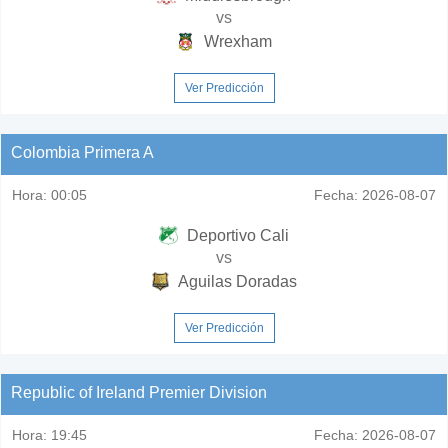
vs
Wrexham
Ver Predicción
Colombia Primera A
Hora:
00:05
Fecha:
2026-08-07
Deportivo Cali
vs
Aguilas Doradas
Ver Predicción
Republic of Ireland Premier Division
Hora:
19:45
Fecha:
2026-08-07