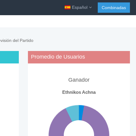
Español
Combinadas
isión del Partido
Promedio de Usuarios
Ganador
Ethnikos Achna