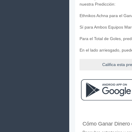
nuestra Predicción:
Ethnikos Achna para el Gan
Sí para Ambos Equipos Mar
Para el Total de Goles, pre
En el lado arriesgado, pued
Califica esta pr
Facebook
Telegram
Instag
Cuando es el partido 
Cómo Ganar Dinero 
El partido entre Spartakos 