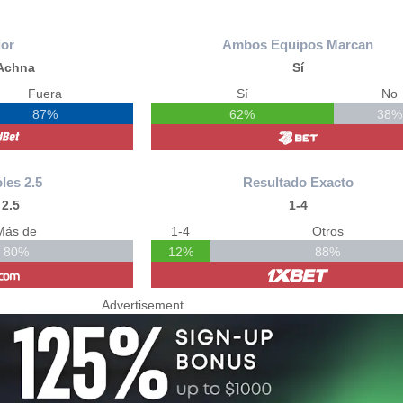
or
Ambos Equipos Marcan
 Achna
Sí
Fuera
Sí
No
87%
62%
38%
les 2.5
Resultado Exacto
2.5
1-4
Más de
1-4
Otros
80%
12%
88%
Advertisement