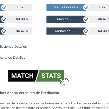
bidos
1.07
Media Goles Recibidos
1.27
53.33%
Más de 2.5
46.67
46.67%
Menos de 2.5
53.33
dicciones Detalles
cciones Detalles
ikos Achna Veredicto de Predicción
stivo de las estadísticas, la forma reciente y H2H a través del algori
os de los tipsters para el partido Spartakos Kitiou vs Ethnikos Achna e