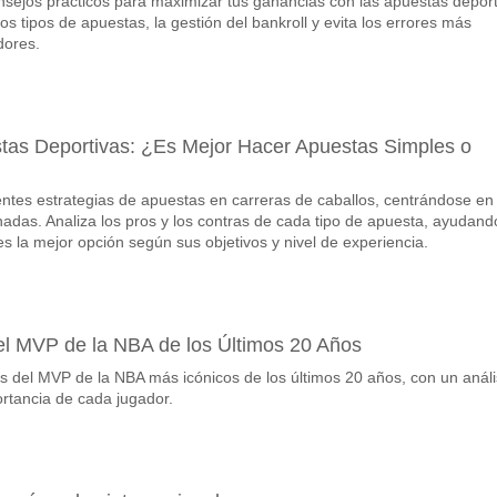
nsejos prácticos para maximizar tus ganancias con las apuestas deport
vorito para ganar entre Spartakos Kitiou v Ethnikos Achn
os tipos de apuestas, la gestión del bankroll y evita los errores más
ador del partido, con una probabilidad de 87%
dores.
s en el partido Spartakos Kitiou v Ethnikos Achna?
can, con un porcentaje de 62%.
stas Deportivas: ¿Es Mejor Hacer Apuestas Simples o
 de resultado correcto para Spartakos Kitiou v Ethnikos 
e probar el Resultado Correcto de 1-4 que tiene un porcentaje de 12%.
rentes estrategias de apuestas en carreras de caballos, centrándose en 
adas. Analiza los pros y los contras de cada tipo de apuesta, ayudand
 es la mejor opción según sus objetivos y nivel de experiencia.
l MVP de la NBA de los Últimos 20 Años
 del MVP de la NBA más icónicos de los últimos 20 años, con un análi
ortancia de cada jugador.