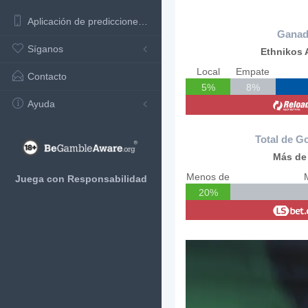
Aplicación de predicciones de fútbol
Ganad
Síganos
Ethnikos
Local
Empate
Contacto
5%
8%
Ayuda
Total de Go
Más de 
Menos de
Juega con Responsabilidad
20%