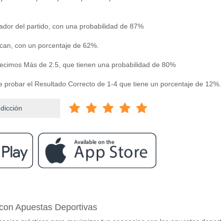
ador del partido, con una probabilidad de 87%
can, con un porcentaje de 62%.
decimos Más de 2.5, que tienen una probabilidad de 80%
e probar el Resultado Correcto de 1-4 que tiene un porcentaje de 12%.
edicción
ram
entre Spartakos Kitiou v Ethnikos Achna?
con Apuestas Deportivas
Kitiou v Ethnikos Achna 03 December 2025 15:00.