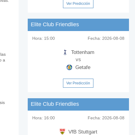
ivas.
a?
Ver Predicción
Elite Club Friendlies
Hora:
15:00
Fecha:
2026-08-08
Achna?
Tottenham
las
vs
o a
Getafe
Ver Predicción
sis
Elite Club Friendlies
Hora:
16:00
Fecha:
2026-08-08
VfB Stuttgart