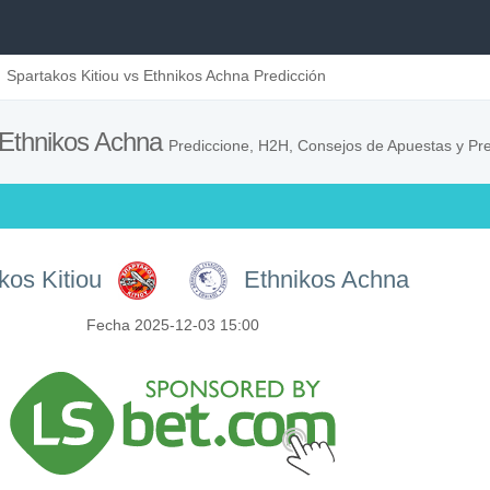
Spartakos Kitiou vs Ethnikos Achna Predicción
s Ethnikos Achna
Prediccione, H2H, Consejos de Apuestas y Prev
n
kos Kitiou
Ethnikos Achna
Fecha 2025-12-03 15:00