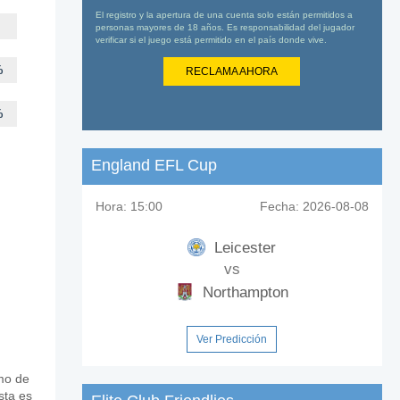
El registro y la apertura de una cuenta solo están permitidos a
personas mayores de 18 años. Es responsabilidad del jugador
verificar si el juego está permitido en el país donde vive.
%
RECLAMA AHORA
%
England EFL Cup
Hora:
15:00
Fecha:
2026-08-08
Leicester
vs
Northampton
Ver Predicción
tmo de
sta es