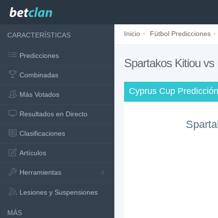
Inicio
Fútbol Predicciones
CARACTERÍSTICAS
Predicciones
Spartakos Kitiou v
Combinadas
Cyprus Cup Predicció
Más Votados
Resultados en Directo
Sparta
Clasificaciones
Artículos
Herramientas
Lesiones y Suspensiones
MÁS