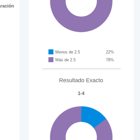
aración
Menos de 2.5
22
%
Más de 2.5
78
%
Resultado Exacto
1-4