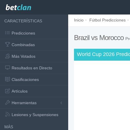
Inicio
Fútbol Predicciones
CARACTERÍSTICAS
Predicciones
Brazil vs Morocco
Pr
Combinadas
World Cup 2026 Predi
Más Votados
Resultados en Directo
Clasificaciones
Artículos
Herramientas
Lesiones y Suspensiones
MÁS