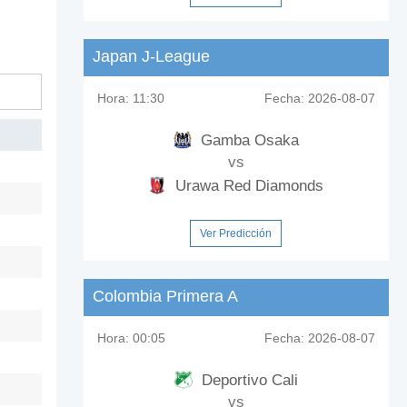
Japan J-League
Hora:
11:30
Fecha:
2026-08-07
Gamba Osaka
vs
Urawa Red Diamonds
Ver Predicción
Colombia Primera A
Hora:
00:05
Fecha:
2026-08-07
Deportivo Cali
vs