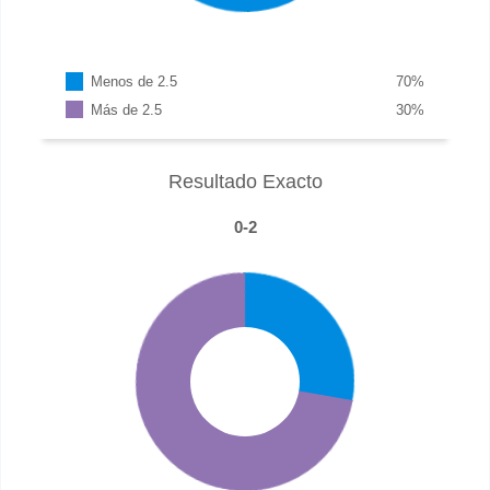
Menos de 2.5
70
%
Más de 2.5
30
%
Resultado Exacto
0-2