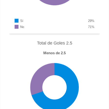
Sí
29
%
No
71
%
Total de Goles 2.5
Menos de 2.5