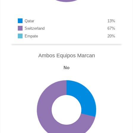
Qatar
13
%
Switzerland
67
%
Empate
20
%
Ambos Equipos Marcan
No