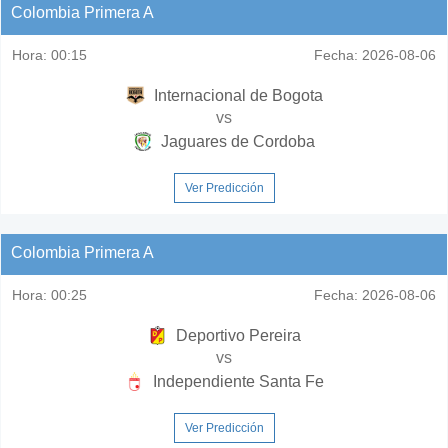
Colombia Primera A
Hora:
00:15
Fecha:
2026-08-06
Internacional de Bogota
vs
Jaguares de Cordoba
Ver Predicción
Colombia Primera A
Hora:
00:25
Fecha:
2026-08-06
Deportivo Pereira
vs
Independiente Santa Fe
Ver Predicción