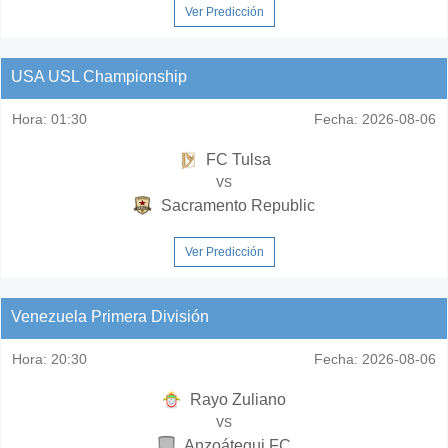
Ver Predicción
USA USL Championship
Hora:
01:30
Fecha:
2026-08-06
FC Tulsa
vs
Sacramento Republic
Ver Predicción
Venezuela Primera División
Hora:
20:30
Fecha:
2026-08-06
Rayo Zuliano
vs
Anzoátegui FC