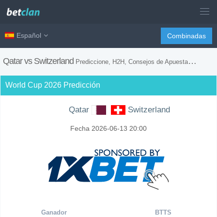
Español
Combinadas
Qatar vs Switzerland
Prediccione, H2H, Consejos de Apuestas y Previsión del Partido
World Cup 2026 Predicción
Qatar
Switzerland
Fecha 2026-06-13 20:00
Ganador
BTTS