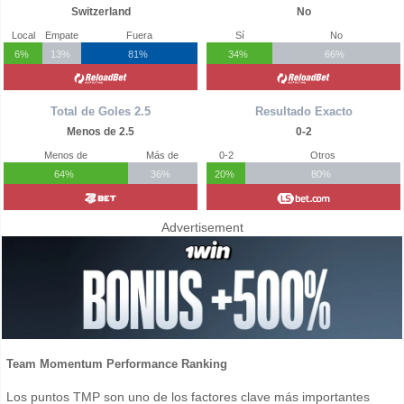
Switzerland
No
Local
Empate
Fuera
Sí
No
6%
13%
81%
34%
66%
Total de Goles 2.5
Resultado Exacto
Menos de 2.5
0-2
Menos de
Más de
0-2
Otros
64%
36%
20%
80%
Advertisement
Team Momentum Performance Ranking
Los puntos TMP son uno de los factores clave más importantes