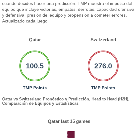
cuando decides hacer una predicción. TMP muestra el impulso del
equipo que incluye victorias, empates, derrotas, capacidad ofensiva
y defensiva, presión del equipo y propensión a cometer errores.
Actualizado cada juego.
Qatar
Switzerland
100.5
276.0
TMP Points
TMP Points
Qatar vs Switzerland Pronóstico y Predicción, Head to Head (H2H),
Comparación de Equipos y Estadísticas
Qatar last 15 games