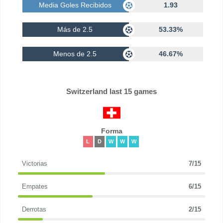
Media Goles Recibidos
1.93
Más de 2.5
53.33%
Menos de 2.5
46.67%
Switzerland last 15 games
Forma
L
D
W
W
W
Victorias
7/15
Empates
6/15
Derrotas
2/15