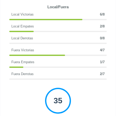
Local/Fuera
Local Victorias
6/8
Local Empates
2/8
Local Derrotas
0/8
Fuera Victorias
4/7
Fuera Empates
1/7
Fuera Derrotas
2/7
35