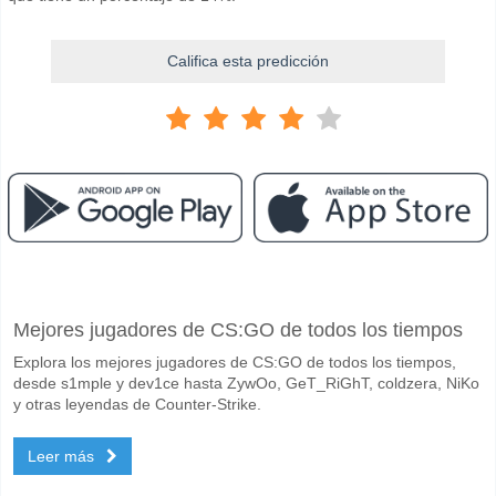
Califica esta predicción
Facebook
Telegram
Instagram
Cuando es el partido entre Nottm Forest v Fenerbahce?
Mejores jugadores de CS:GO de todos los tiempos
El partido entre Nottm Forest v Fenerbahce 26 February 2026 20:00.
Explora los mejores jugadores de CS:GO de todos los tiempos,
Quién es el equipo favorito para ganar entre Nottm For
desde s1mple y dev1ce hasta ZywOo, GeT_RiGhT, coldzera, NiKo
Nottm Forest para el Ganador del partido, con una probabilidad de 6
y otras leyendas de Counter-Strike.
Marcarán ambos equipos en el partido Nottm Forest v
Leer más
Sí para Ambos Equipos Marcan, con un porcentaje de 55%.