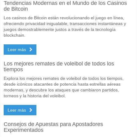
Tendencias Modernas en el Mundo de los Casinos
Cuál es el pronóstico de resultado correcto para Nottm
de Bitcoin
En el lado arriesgado, puede probar el Resultado Correcto de 3-1 que
Los casinos de Bitcoin están revolucionando el juego en línea,
ofreciendo privacidad inigualable, transacciones instantáneas y
juegos demostrablemente justos a través de la tecnología
blockchain.
Leer más
Los mejores remates de voleibol de todos los
tiempos
Explora los mejores remates de voleibol de todos los tiempos,
desde icónicos atacantes de potencia hasta estrellas aéreas
modernas, y descubre los ataques que cambiaron partidos,
torneos y la historia del voleibol.
Leer más
Consejos de Apuestas para Apostadores
Experimentados