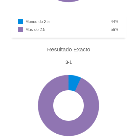
Menos de 2.5
44
%
Más de 2.5
56
%
Resultado Exacto
3-1