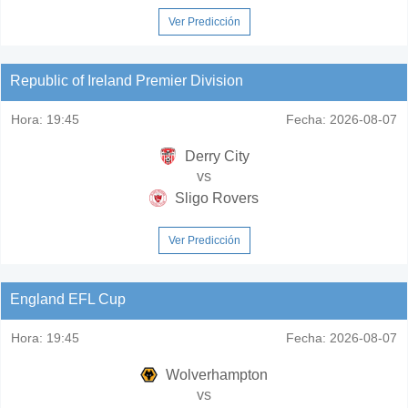
Ver Predicción
Republic of Ireland Premier Division
Hora:
19:45
Fecha:
2026-08-07
Derry City
vs
Sligo Rovers
Ver Predicción
England EFL Cup
Hora:
19:45
Fecha:
2026-08-07
Wolverhampton
vs