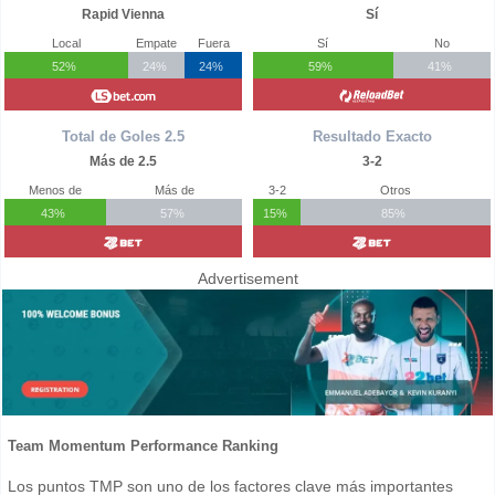
Rapid Vienna
Sí
Local
Empate
Fuera
Sí
No
52%
24%
24%
59%
41%
Total de Goles 2.5
Resultado Exacto
Más de 2.5
3-2
Menos de
Más de
3-2
Otros
43%
57%
15%
85%
Advertisement
Team Momentum Performance Ranking
Los puntos TMP son uno de los factores clave más importantes