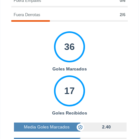
Fuera Empates
0/6
Fuera Derrotas
2/6
36
Goles Marcados
17
Goles Recibidos
Media Goles Marcados
2.40