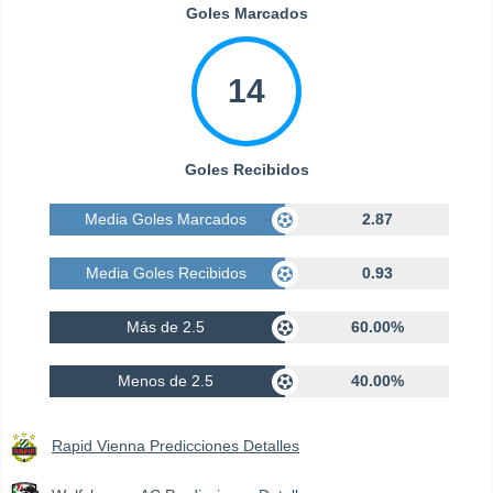
Goles Marcados
14
Goles Recibidos
Media Goles Marcados
2.87
Media Goles Recibidos
0.93
Más de 2.5
60.00%
Menos de 2.5
40.00%
Rapid Vienna Predicciones Detalles