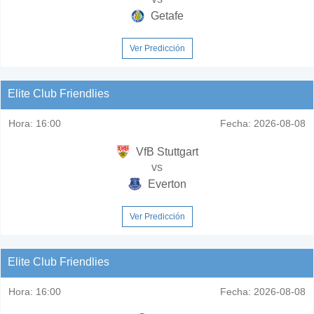
Getafe
Ver Predicción
Elite Club Friendlies
Hora:
16:00
Fecha:
2026-08-08
VfB Stuttgart
vs
Everton
Ver Predicción
Elite Club Friendlies
Hora:
16:00
Fecha:
2026-08-08