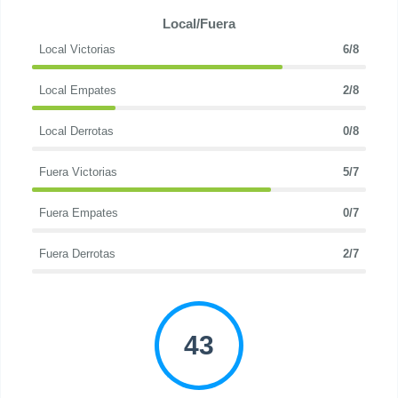
Local/Fuera
Local Victorias
6/8
Local Empates
2/8
Local Derrotas
0/8
Fuera Victorias
5/7
Fuera Empates
0/7
Fuera Derrotas
2/7
43