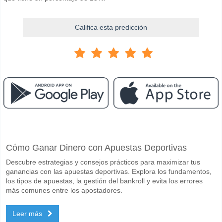
Califica esta predicción
Facebook
Telegram
Instagram
Cuando es el partido entre Rapid Vienna v Wolfsberge
Cómo Ganar Dinero con Apuestas Deportivas
El partido entre Rapid Vienna v Wolfsberger AC 21 February 2026 16:
Descubre estrategias y consejos prácticos para maximizar tus
Quién es el equipo favorito para ganar entre Rapid Vi
ganancias con las apuestas deportivas. Explora los fundamentos,
Rapid Vienna para el Ganador del partido, con una probabilidad de 5
los tipos de apuestas, la gestión del bankroll y evita los errores
más comunes entre los apostadores.
Marcarán ambos equipos en el partido Rapid Vienna v
Leer más
Sí para Ambos Equipos Marcan, con un porcentaje de 59%.