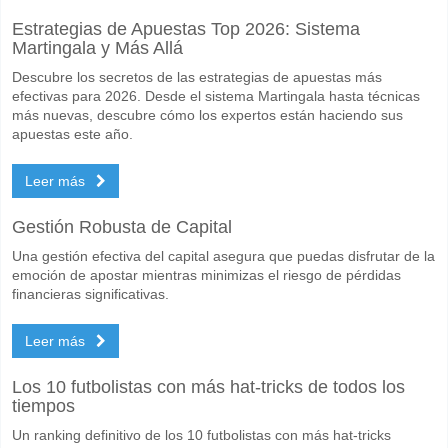
Cuál es el pronóstico de resultado correcto para Rapid
Estrategias de Apuestas Top 2026: Sistema
Martingala y Más Allá
En el lado arriesgado, puede probar el Resultado Correcto de 3-2 que
Descubre los secretos de las estrategias de apuestas más
efectivas para 2026. Desde el sistema Martingala hasta técnicas
más nuevas, descubre cómo los expertos están haciendo sus
apuestas este año.
Leer más
Gestión Robusta de Capital
Una gestión efectiva del capital asegura que puedas disfrutar de la
emoción de apostar mientras minimizas el riesgo de pérdidas
financieras significativas.
Leer más
Los 10 futbolistas con más hat-tricks de todos los
tiempos
Un ranking definitivo de los 10 futbolistas con más hat-tricks