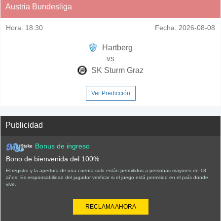
Austria Bundesliga
Hora:
18:30
Fecha:
2026-08-08
Hartberg
vs
SK Sturm Graz
Ver Predicción
Publicidad
Bonus de ingreso
Bono de bienvenida del 100%
El registro y la apertura de una cuenta solo están permitidos a personas mayores de 18
años. Es responsabilidad del jugador verificar si el juego está permitido en el país donde
vive.
RECLAMA AHORA