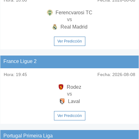
Ferencvarosi TC
vs
Real Madrid
Ver Predicción
France Ligue 2
Hora:
19:45
Fecha:
2026-08-08
Rodez
vs
Laval
Ver Predicción
Portugal Primeira Liga