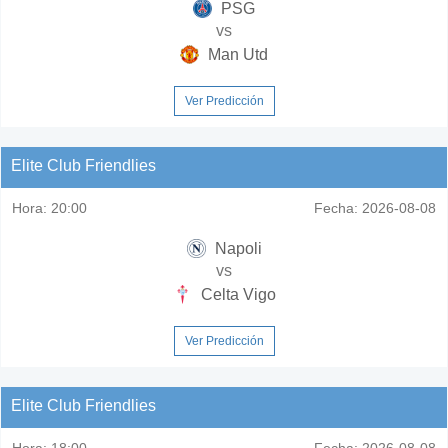
PSG
vs
Man Utd
Ver Predicción
Elite Club Friendlies
Hora:
20:00
Fecha:
2026-08-08
Napoli
vs
Celta Vigo
Ver Predicción
Elite Club Friendlies
Hora:
18:00
Fecha:
2026-08-08