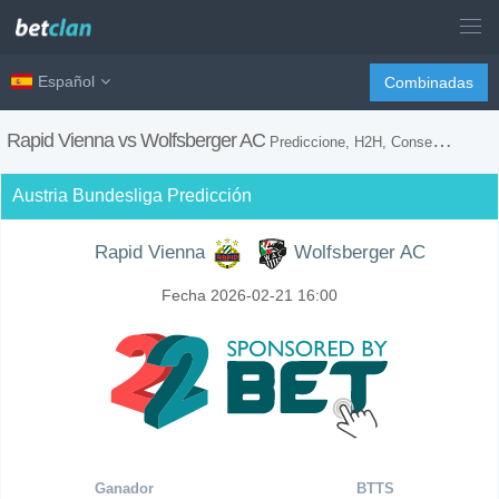
Español
Combinadas
Rapid Vienna vs Wolfsberger AC
Prediccione, H2H, Consejos de Apuestas y Previsión del Partido
Austria Bundesliga Predicción
Rapid Vienna
Wolfsberger AC
Fecha 2026-02-21 16:00
Ganador
BTTS