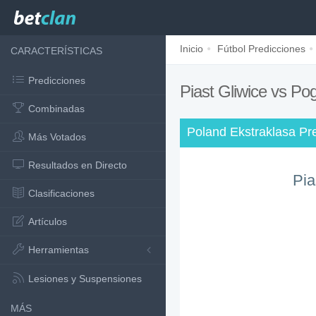
Inicio
Fútbol Predicciones
CARACTERÍSTICAS
Predicciones
Piast Gliwice vs P
Combinadas
Poland Ekstraklasa Pr
Más Votados
Resultados en Directo
Pia
Clasificaciones
Artículos
Herramientas
Lesiones y Suspensiones
MÁS