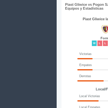
Piast Gliwice vs Pogon S
Equipos y Estadísticas
Piast Gliwice 
For
W
L
L
Victorias
Empates
Derrotas
Local/
Local Victorias
Local Empates