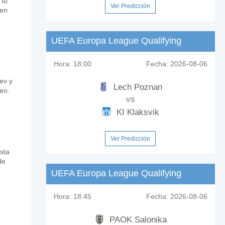
 tu
Ver Predicción
 en
UEFA Europa League Qualifying
Hora:
18:00
Fecha:
2026-08-06
in?
ev y
Lech Poznan
eo.
vs
KI Klaksvik
Ver Predicción
sta
de
UEFA Europa League Qualifying
Hora:
18:45
Fecha:
2026-08-06
PAOK Salonika