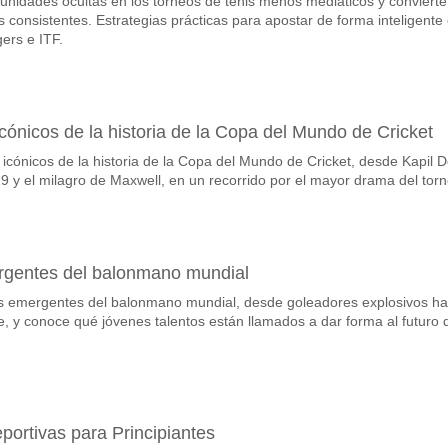
tunidades ocultas en los torneos de tenis menos mediáticos y convierte
vorito para ganar entre Piast Gliwice v Pogon Szczecin?
consistentes. Estrategias prácticas para apostar de forma inteligente
or del partido, con una probabilidad de 43%
ers e ITF.
s en el partido Piast Gliwice v Pogon Szczecin?
can, con un porcentaje de 58%.
nicos de la historia de la Copa del Mundo de Cricket
 de resultado correcto para Piast Gliwice v Pogon Szczec
cónicos de la historia de la Copa del Mundo de Cricket, desde Kapil D
e probar el Resultado Correcto de 2-1 que tiene un porcentaje de 15%.
19 y el milagro de Maxwell, en un recorrido por el mayor drama del torn
ergentes del balonmano mundial
as emergentes del balonmano mundial, desde goleadores explosivos ha
e, y conoce qué jóvenes talentos están llamados a dar forma al futuro 
ortivas para Principiantes