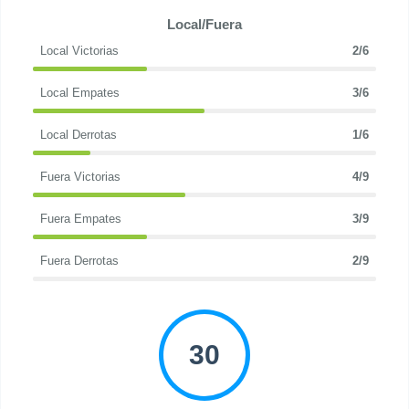
Local/Fuera
Local Victorias
2/6
Local Empates
3/6
Local Derrotas
1/6
Fuera Victorias
4/9
Fuera Empates
3/9
Fuera Derrotas
2/9
30