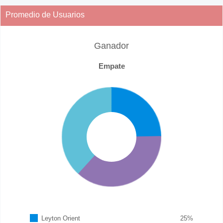
Promedio de Usuarios
Ganador
Empate
Leyton Orient
25
%