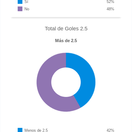
Sí
52
%
No
48
%
Total de Goles 2.5
Más de 2.5
Menos de 2.5
42
%