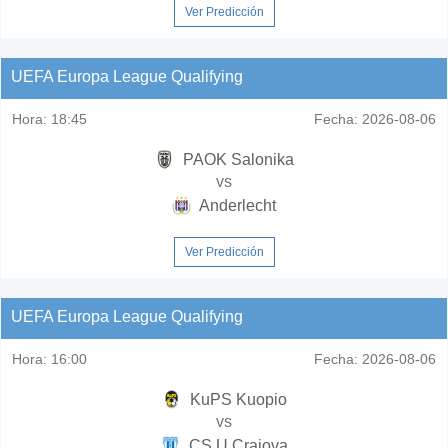
Ver Predicción
UEFA Europa League Qualifying
Hora:
18:45
Fecha:
2026-08-06
PAOK Salonika
vs
Anderlecht
Ver Predicción
UEFA Europa League Qualifying
Hora:
16:00
Fecha:
2026-08-06
KuPS Kuopio
vs
CS U Craiova