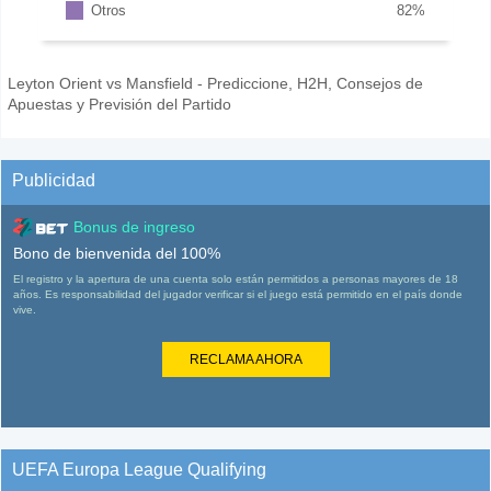
Otros
82
%
Leyton Orient vs Mansfield - Prediccione, H2H, Consejos de
Apuestas y Previsión del Partido
Publicidad
Bonus de ingreso
Bono de bienvenida del 100%
El registro y la apertura de una cuenta solo están permitidos a personas mayores de 18
años. Es responsabilidad del jugador verificar si el juego está permitido en el país donde
vive.
RECLAMA AHORA
UEFA Europa League Qualifying