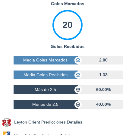
Goles Marcados
20
Goles Recibidos
Media Goles Marcados
2.00
Media Goles Recibidos
1.33
Más de 2.5
60.00%
Menos de 2.5
40.00%
Leyton Orient Predicciones Detalles