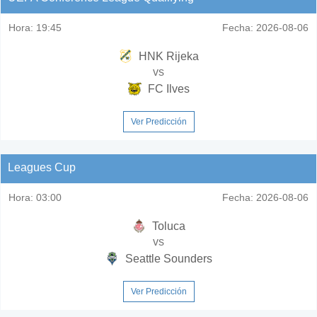
Hora:
19:45
Fecha:
2026-08-06
HNK Rijeka
vs
FC Ilves
Ver Predicción
Leagues Cup
Hora:
03:00
Fecha:
2026-08-06
Toluca
vs
Seattle Sounders
Ver Predicción