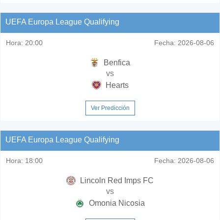
UEFA Europa League Qualifying
Hora:
20:00
Fecha:
2026-08-06
Benfica
vs
Hearts
Ver Predicción
UEFA Europa League Qualifying
Hora:
18:00
Fecha:
2026-08-06
Lincoln Red Imps FC
vs
Omonia Nicosia