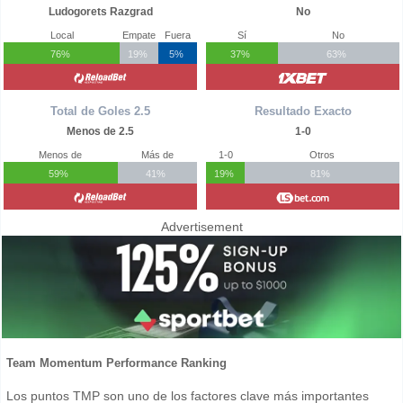
Ludogorets Razgrad
No
Local
Empate
Fuera
Sí
No
76%
19%
5%
37%
63%
Total de Goles 2.5
Resultado Exacto
Menos de 2.5
1-0
Menos de
Más de
1-0
Otros
59%
41%
19%
81%
Advertisement
Team Momentum Performance Ranking
Los puntos TMP son uno de los factores clave más importantes