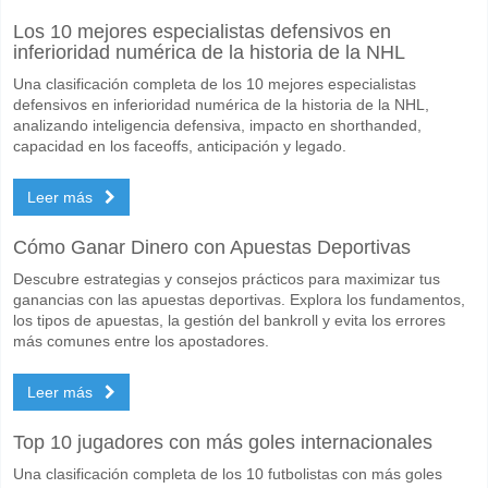
Cuál es el pronóstico de resultado correcto para Ludo
Los 10 mejores especialistas defensivos en
inferioridad numérica de la historia de la NHL
En el lado arriesgado, puede probar el Resultado Correcto de 1-0 que
Una clasificación completa de los 10 mejores especialistas
defensivos en inferioridad numérica de la historia de la NHL,
analizando inteligencia defensiva, impacto en shorthanded,
capacidad en los faceoffs, anticipación y legado.
Leer más
Cómo Ganar Dinero con Apuestas Deportivas
Descubre estrategias y consejos prácticos para maximizar tus
ganancias con las apuestas deportivas. Explora los fundamentos,
los tipos de apuestas, la gestión del bankroll y evita los errores
más comunes entre los apostadores.
Leer más
Top 10 jugadores con más goles internacionales
Una clasificación completa de los 10 futbolistas con más goles