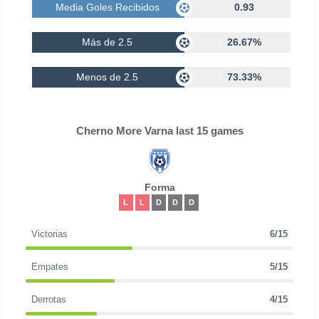
Media Goles Recibidos
0.93
Más de 2.5
26.67%
Menos de 2.5
73.33%
Cherno More Varna last 15 games
Forma
L
L
D
D
D
Victorias
6/15
Empates
5/15
Derrotas
4/15