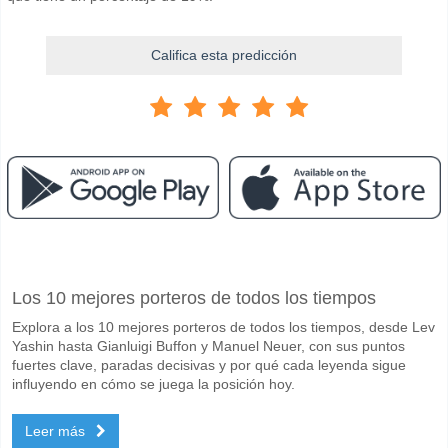
Califica esta predicción
Facebook
Telegram
Instagram
Cuando es el partido entre Ludogorets Razgrad v Cher
Los 10 mejores porteros de todos los tiempos
El partido entre Ludogorets Razgrad v Cherno More Varna 09 April 20
Explora a los 10 mejores porteros de todos los tiempos, desde Lev
Quién es el equipo favorito para ganar entre Ludogore
Yashin hasta Gianluigi Buffon y Manuel Neuer, con sus puntos
Ludogorets Razgrad para el Ganador del partido, con una probabilid
fuertes clave, paradas decisivas y por qué cada leyenda sigue
influyendo en cómo se juega la posición hoy.
Marcarán ambos equipos en el partido Ludogorets Raz
Leer más
No para Ambos Equipos Marcan, con un porcentaje de 63%.