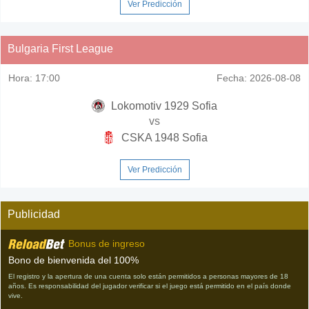
Ver Predicción
Bulgaria First League
Hora:
17:00
Fecha:
2026-08-08
Lokomotiv 1929 Sofia
vs
CSKA 1948 Sofia
Ver Predicción
Publicidad
Bonus de ingreso
Bono de bienvenida del 100%
El registro y la apertura de una cuenta solo están permitidos a personas mayores de 18
años. Es responsabilidad del jugador verificar si el juego está permitido en el país donde
vive.