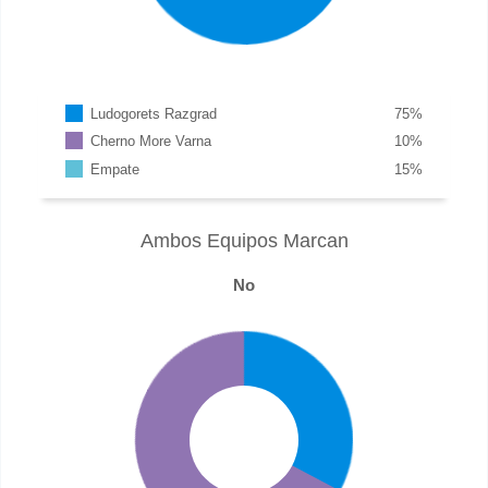
Ludogorets Razgrad
75
%
Cherno More Varna
10
%
Empate
15
%
Ambos Equipos Marcan
No