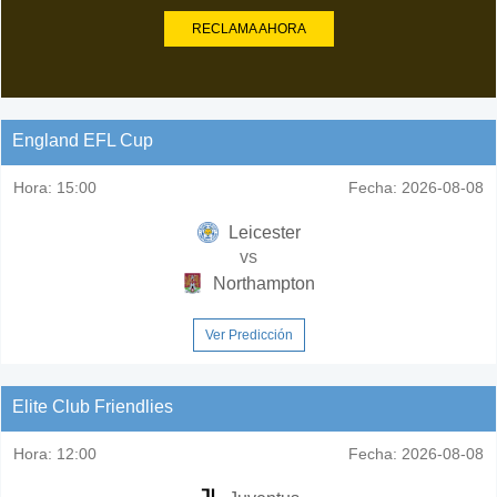
RECLAMA AHORA
England EFL Cup
Hora:
15:00
Fecha:
2026-08-08
Leicester
vs
Northampton
Ver Predicción
Elite Club Friendlies
Hora:
12:00
Fecha:
2026-08-08