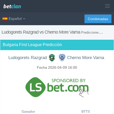
Español
Combinadas
Ludogorets Razgrad vs Cherno More Varna
Prediccione, H2H, Consejos de Apuestas y Previsión del Partido
Bulgaria First League Predicción
Ludogorets Razgrad
Cherno More Varna
Fecha 2026-04-09 16:00
Ganador
BTTS