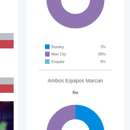
Burnley
3
%
Man City
89
%
Empate
8
%
Ambos Equipos Marcan
No