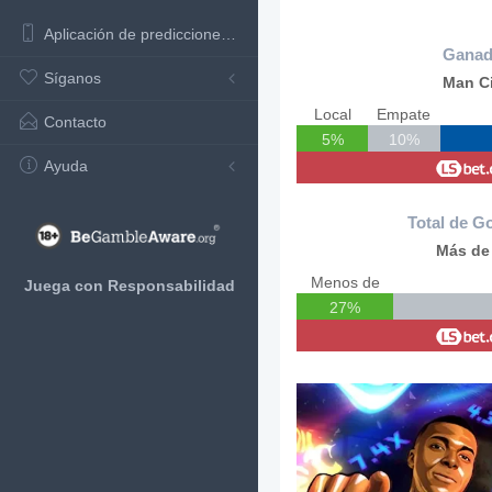
Aplicación de predicciones de fútbol
Ganad
Síganos
Man C
Local
Empate
Contacto
5%
10%
Ayuda
Total de Go
Más de 
Menos de
Juega con Responsabilidad
27%