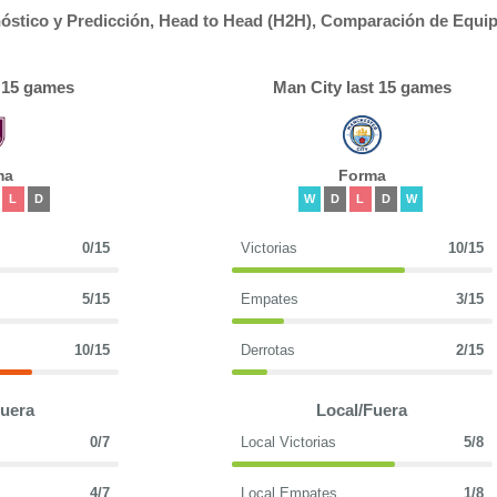
óstico y Predicción, Head to Head (H2H), Comparación de Equi
t 15 games
Man City last 15 games
ma
Forma
L
D
W
D
L
D
W
0/15
Victorias
10/15
5/15
Empates
3/15
10/15
Derrotas
2/15
Fuera
Local/Fuera
0/7
Local Victorias
5/8
4/7
Local Empates
1/8