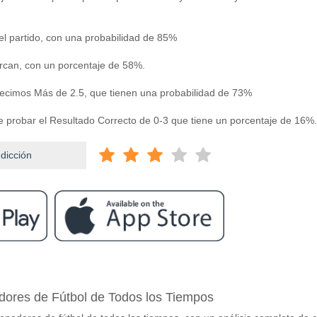
l partido, con una probabilidad de 85%
can, con un porcentaje de 58%.
decimos Más de 2.5, que tienen una probabilidad de 73%
e probar el Resultado Correcto de 0-3 que tiene un porcentaje de 16%.
edicción
ram
entre Burnley v Man City?
dores de Fútbol de Todos los Tiempos
an City 22 April 2026 20:00.