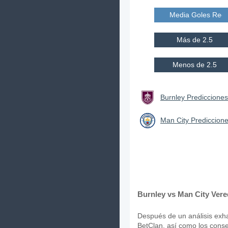
Media Goles Reci
Más de 2.5
Menos de 2.5
Burnley Predicciones
Man City Prediccione
Burnley vs Man City Vere
Después de un análisis exhau
BetClan, así como los consej