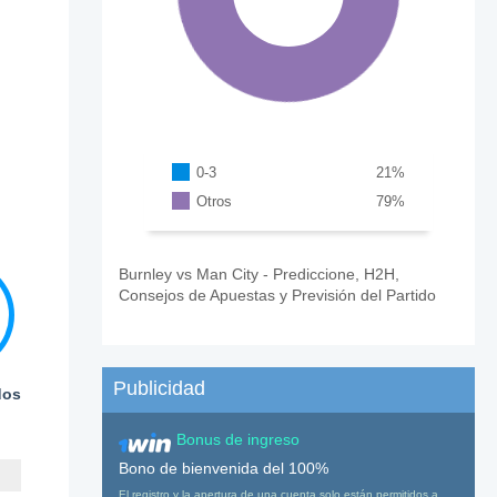
0-3
21
%
Otros
79
%
Burnley vs Man City - Prediccione, H2H,
Consejos de Apuestas y Previsión del Partido
Publicidad
dos
Bonus de ingreso
Bono de bienvenida del 100%
El registro y la apertura de una cuenta solo están permitidos a