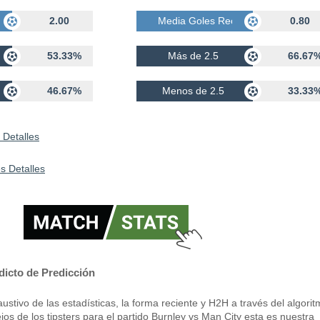
bidos
2.00
Media Goles Recibidos
0.80
53.33%
Más de 2.5
66.67
46.67%
Menos de 2.5
33.33
 Detalles
s Detalles
dicto de Predicción
stivo de las estadísticas, la forma reciente y H2H a través del algori
os de los tipsters para el partido Burnley vs Man City esta es nuestra