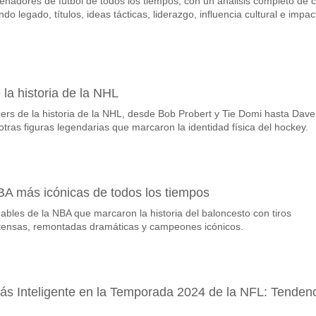
enadores de fútbol de todos los tiempos, con un análisis completo de 
vorito para ganar entre Burnley v Man City?
do legado, títulos, ideas tácticas, liderazgo, influencia cultural e impac
l partido, con una probabilidad de 85%
s en el partido Burnley v Man City?
can, con un porcentaje de 58%.
la historia de la NHL
de resultado correcto para Burnley v Man City?
cers de la historia de la NHL, desde Bob Probert y Tie Domi hasta Dave
e probar el Resultado Correcto de 0-3 que tiene un porcentaje de 16%.
ras figuras legendarias que marcaron la identidad física del hockey.
NBA más icónicas de todos los tiempos
idables de la NBA que marcaron la historia del baloncesto con tiros
intensas, remontadas dramáticas y campeones icónicos.
s Inteligente en la Temporada 2024 de la NFL: Tenden