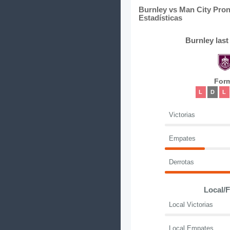
Burnley vs Man City Pron
Estadísticas
Burnley las
For
L
D
L
Victorias
Empates
Derrotas
Local/
Local Victorias
Local Empates