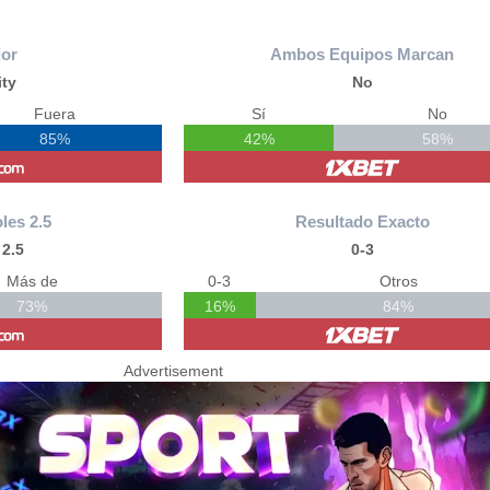
or
Ambos Equipos Marcan
ity
No
Fuera
Sí
No
85%
42%
58%
les 2.5
Resultado Exacto
2.5
0-3
Más de
0-3
Otros
73%
16%
84%
Advertisement