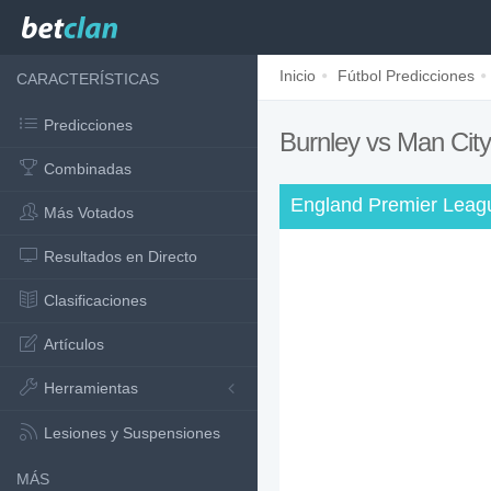
Inicio
Fútbol Predicciones
CARACTERÍSTICAS
Predicciones
Burnley vs Man Cit
Combinadas
England Premier Leag
Más Votados
Resultados en Directo
Clasificaciones
Artículos
Herramientas
Lesiones y Suspensiones
MÁS