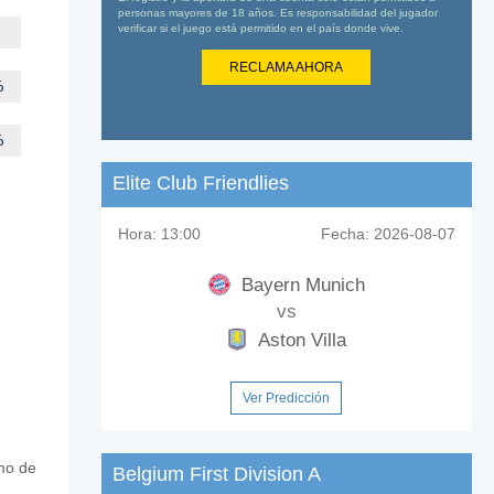
personas mayores de 18 años. Es responsabilidad del jugador
verificar si el juego está permitido en el país donde vive.
RECLAMA AHORA
%
%
Elite Club Friendlies
Hora:
13:00
Fecha:
2026-08-07
Bayern Munich
vs
Aston Villa
Ver Predicción
tmo de
Belgium First Division A