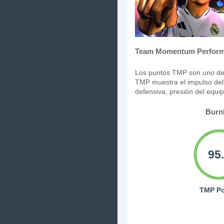
Team Momentum Perform
Los puntos TMP son uno de 
TMP muestra el impulso del 
defensiva, presión del equi
Burn
95
TMP Po