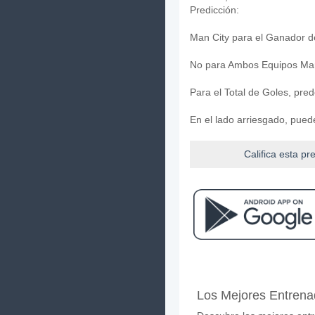
Predicción:
Man City para el Ganador de
No para Ambos Equipos Mar
Para el Total de Goles, pre
En el lado arriesgado, pued
Califica esta pr
Facebook
Telegram
Instag
Cuando es el partido 
Los Mejores Entrena
El partido entre Burnley v M