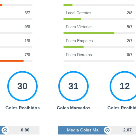
3/7
Local Derrotas
2/8
0/8
Fuera Victorias
5/7
1/8
Fuera Empates
2/7
7/8
Fuera Derrotas
0/7
30
31
12
Goles Recibidos
Goles Marcados
Goles Recibi
cados
0.80
Media Goles Marcados
2.07