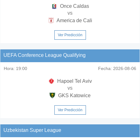
Once Caldas
vs
America de Cali
Ver Predicción
UEFA Conference League Qualifying
Hora:
19:00
Fecha:
2026-08-06
Hapoel Tel Aviv
vs
GKS Katowice
Ver Predicción
Uzbekistan Super League