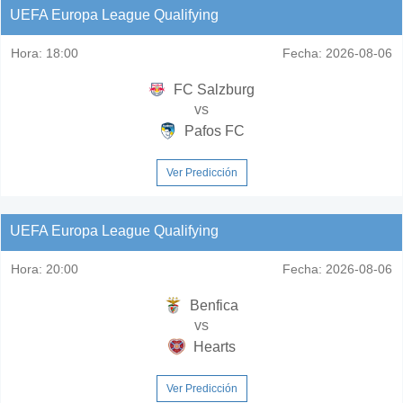
UEFA Europa League Qualifying
Hora:
18:00
Fecha:
2026-08-06
FC Salzburg
vs
Pafos FC
Ver Predicción
UEFA Europa League Qualifying
Hora:
20:00
Fecha:
2026-08-06
Benfica
vs
Hearts
Ver Predicción