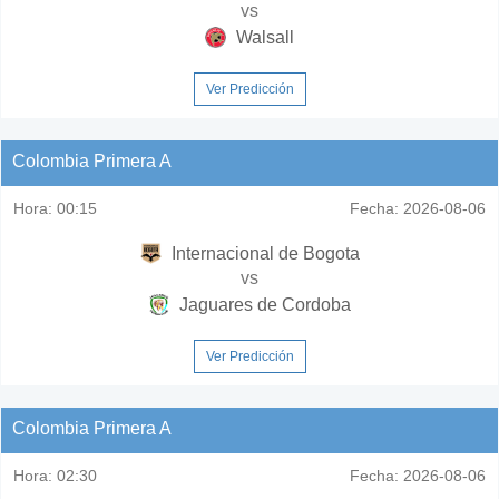
vs
Walsall
Ver Predicción
Colombia Primera A
Hora:
00:15
Fecha:
2026-08-06
Internacional de Bogota
vs
Jaguares de Cordoba
Ver Predicción
Colombia Primera A
Hora:
02:30
Fecha:
2026-08-06