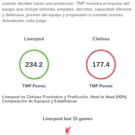
cuando decides hacer una predicción. TMP muestra el impulso del
equipo que incluye victorias, empates, derrotas, capacidad ofensiva
y defensiva, presión del equipo y propensión a cometer errores.
Actualizado cada juego.
Liverpool
Chelsea
234.2
177.4
TMP Points
TMP Points
Liverpool vs Chelsea Pronóstico y Predicción, Head to Head (H2H),
Comparación de Equipos y Estadísticas
Liverpool last 15 games