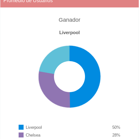
Promedio de Usuarios
Ganador
Liverpool
Liverpool
50
%
Chelsea
28
%