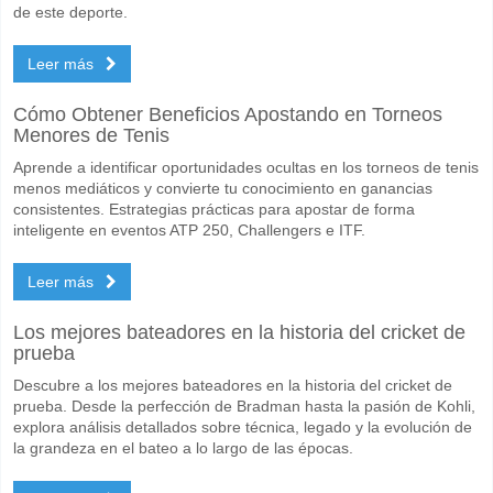
de este deporte.
Leer más
Cómo Obtener Beneficios Apostando en Torneos
Menores de Tenis
Aprende a identificar oportunidades ocultas en los torneos de tenis
menos mediáticos y convierte tu conocimiento en ganancias
consistentes. Estrategias prácticas para apostar de forma
inteligente en eventos ATP 250, Challengers e ITF.
Leer más
Los mejores bateadores en la historia del cricket de
prueba
Descubre a los mejores bateadores en la historia del cricket de
prueba. Desde la perfección de Bradman hasta la pasión de Kohli,
explora análisis detallados sobre técnica, legado y la evolución de
la grandeza en el bateo a lo largo de las épocas.