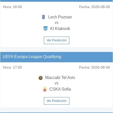
Hora:
18:00
Fecha:
2026-08-06
Lech Poznan
vs
KI Klaksvik
Ver Predicción
UEFA Europa League Qualifying
Hora:
17:00
Fecha:
2026-08-06
Maccabi Tel Aviv
vs
CSKA Sofia
Ver Predicción