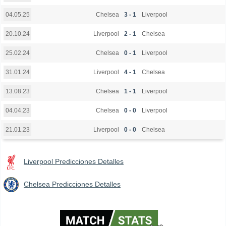
Chelsea
3 - 1
Liverpool
04.05.25
Liverpool
2 - 1
Chelsea
20.10.24
Chelsea
0 - 1
Liverpool
25.02.24
Liverpool
4 - 1
Chelsea
31.01.24
Chelsea
1 - 1
Liverpool
13.08.23
Chelsea
0 - 0
Liverpool
04.04.23
Liverpool
0 - 0
Chelsea
21.01.23
Liverpool Predicciones Detalles
Chelsea Predicciones Detalles