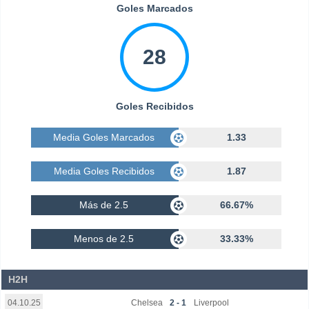
Goles Marcados
28
Goles Recibidos
Media Goles Marcados
1.33
Media Goles Recibidos
1.87
Más de 2.5
66.67%
Menos de 2.5
33.33%
H2H
Chelsea
2 - 1
Liverpool
04.10.25