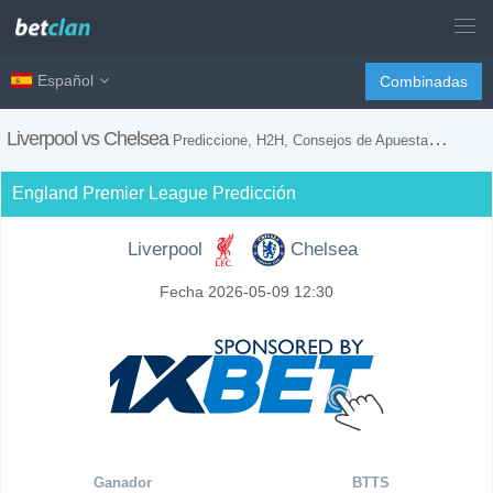
Español
Combinadas
Liverpool vs Chelsea
Prediccione, H2H, Consejos de Apuestas y Previsión del Partido
England Premier League Predicción
Liverpool
Chelsea
Fecha 2026-05-09 12:30
Ganador
BTTS