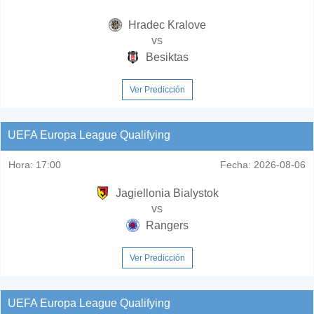
Hradec Kralove
vs
Besiktas
Ver Predicción
UEFA Europa League Qualifying
Hora:
17:00
Fecha:
2026-08-06
Jagiellonia Bialystok
vs
Rangers
Ver Predicción
UEFA Europa League Qualifying