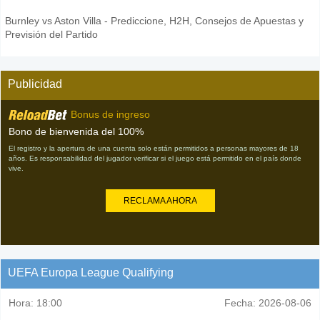
Burnley vs Aston Villa - Prediccione, H2H, Consejos de Apuestas y
Previsión del Partido
Publicidad
Bonus de ingreso
Bono de bienvenida del 100%
El registro y la apertura de una cuenta solo están permitidos a personas mayores de 18
años. Es responsabilidad del jugador verificar si el juego está permitido en el país donde
vive.
RECLAMA AHORA
UEFA Europa League Qualifying
Hora:
18:00
Fecha:
2026-08-06