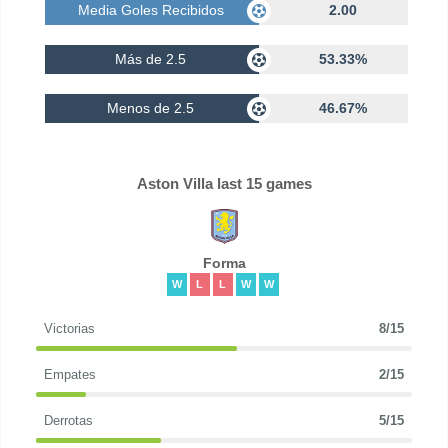
Media Goles Recibidos
2.00
Más de 2.5
53.33%
Menos de 2.5
46.67%
Aston Villa last 15 games
Forma
W
L
L
W
W
Victorias
8/15
Empates
2/15
Derrotas
5/15