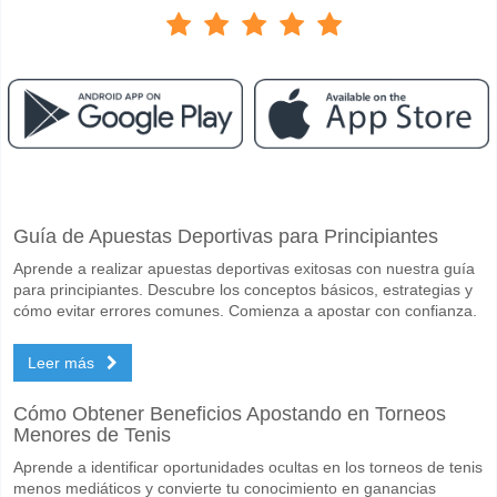
Facebook
Telegram
Instagram
Cuando es el partido entre Burnley v Aston Villa?
Guía de Apuestas Deportivas para Principiantes
El partido entre Burnley v Aston Villa 10 May 2026 14:00.
Aprende a realizar apuestas deportivas exitosas con nuestra guía
Quién es el equipo favorito para ganar entre Burnley v A
para principiantes. Descubre los conceptos básicos, estrategias y
Aston Villa para el Ganador del partido, con una probabilidad de 61%
cómo evitar errores comunes. Comienza a apostar con confianza.
Marcarán ambos equipos en el partido Burnley v Aston V
Leer más
Sí para Ambos Equipos Marcan, con un porcentaje de 57%.
Cómo Obtener Beneficios Apostando en Torneos
Cuál es el pronóstico de resultado correcto para Burnley
Menores de Tenis
En el lado arriesgado, puede probar el Resultado Correcto de 1-3 que
Aprende a identificar oportunidades ocultas en los torneos de tenis
menos mediáticos y convierte tu conocimiento en ganancias