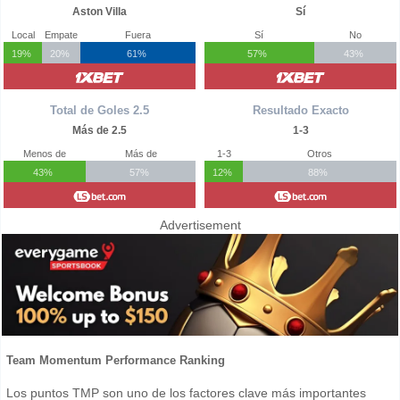
Aston Villa
Sí
Local
Empate
Fuera
Sí
No
19%
20%
61%
57%
43%
Total de Goles 2.5
Resultado Exacto
Más de 2.5
1-3
Menos de
Más de
1-3
Otros
43%
57%
12%
88%
Advertisement
Team Momentum Performance Ranking
Los puntos TMP son uno de los factores clave más importantes