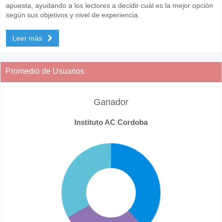
apuesta, ayudando a los lectores a decidir cuál es la mejor opción
según sus objetivos y nivel de experiencia.
Leer más
Promedio de Usuarios
Ganador
Instituto AC Cordoba