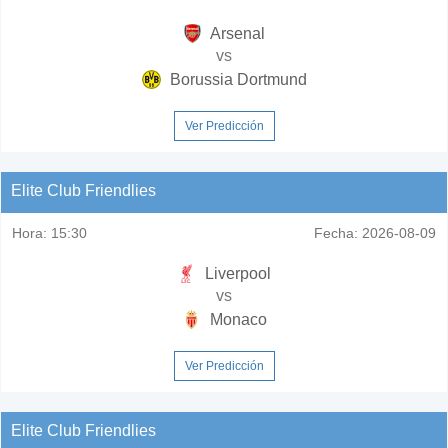
Arsenal
vs
Borussia Dortmund
Ver Predicción
Elite Club Friendlies
Hora:
15:30
Fecha:
2026-08-09
Liverpool
vs
Monaco
Ver Predicción
Elite Club Friendlies