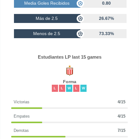
Media Goles Recibidos
0.80
Más de 2.5
26.67%
Menos de 2.5
73.33%
Estudiantes LP last 15 games
Forma
L
L
W
L
W
Victorias
4/15
Empates
4/15
Derrotas
7/15