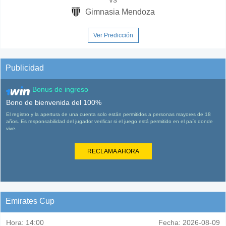
Gimnasia Mendoza
Ver Predicción
Publicidad
Bonus de ingreso
Bono de bienvenida del 100%
El registro y la apertura de una cuenta solo están permitidos a personas mayores de 18
años. Es responsabilidad del jugador verificar si el juego está permitido en el país donde
vive.
RECLAMA AHORA
Emirates Cup
Hora:
14:00
Fecha:
2026-08-09