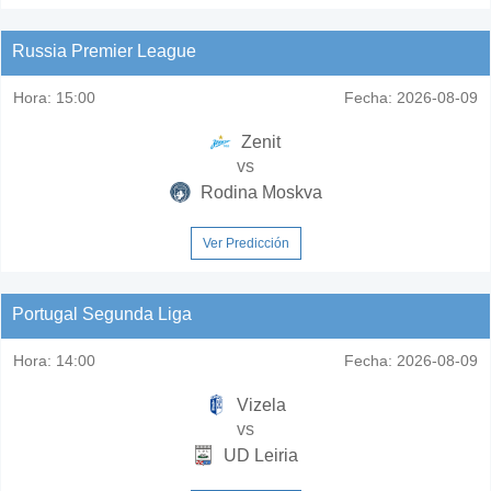
Russia Premier League
Hora:
15:00
Fecha:
2026-08-09
Zenit
vs
Rodina Moskva
Ver Predicción
Portugal Segunda Liga
Hora:
14:00
Fecha:
2026-08-09
Vizela
vs
UD Leiria