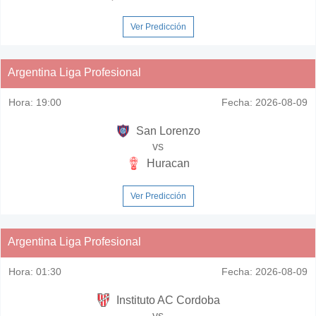
Ver Predicción
Argentina Liga Profesional
Hora:
19:00
Fecha:
2026-08-09
San Lorenzo
vs
Huracan
Ver Predicción
Argentina Liga Profesional
Hora:
01:30
Fecha:
2026-08-09
Instituto AC Cordoba
vs