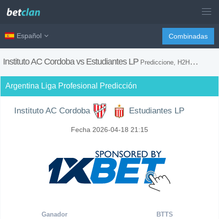
Español
Combinadas
Instituto AC Cordoba vs Estudiantes LP
Prediccione, H2H, Consejos de Apuestas y Previsión del Partido
Argentina Liga Profesional Predicción
Instituto AC Cordoba
Estudiantes LP
Fecha 2026-04-18 21:15
Ganador
BTTS