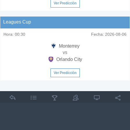
Ver Predicción
Leagues Cup
Hora:
00:30
Fecha:
2026-08-06
Monterrey
vs
Orlando City
Ver Predicción