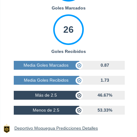
Goles Marcados
26
Goles Recibidos
Media Goles Marcados
0.87
Media Goles Recibidos
1.73
Más de 2.5
46.67%
Menos de 2.5
53.33%
Deportivo Moquegua Predicciones Detalles