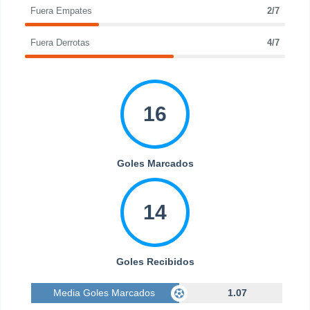
Fuera Empates
2/7
Fuera Derrotas
4/7
16
Goles Marcados
14
Goles Recibidos
Media Goles Marcados
1.07