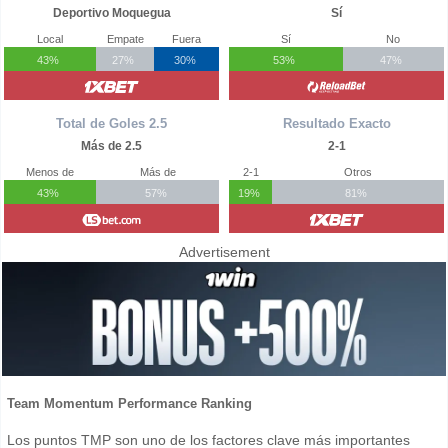
Deportivo Moquegua
Sí
Local
Empate
Fuera
Sí
No
43%
27%
30%
53%
47%
Total de Goles 2.5
Resultado Exacto
Más de 2.5
2-1
Menos de
Más de
2-1
Otros
43%
57%
19%
81%
Advertisement
Team Momentum Performance Ranking
Los puntos TMP son uno de los factores clave más importantes