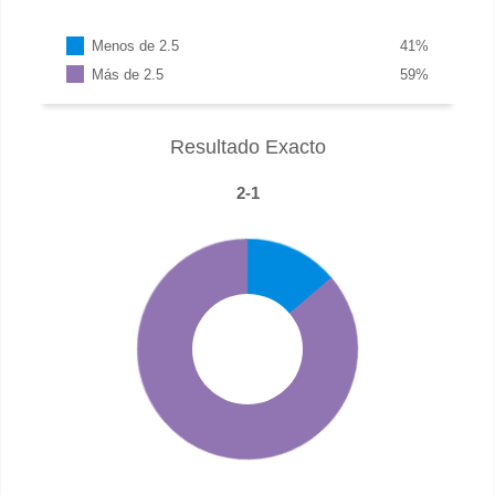
Menos de 2.5
41
%
Más de 2.5
59
%
Resultado Exacto
2-1