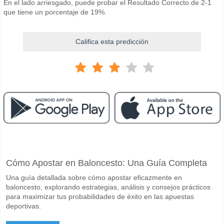
En el lado arriesgado, puede probar el Resultado Correcto de 2-1
que tiene un porcentaje de 19%.
Califica esta predicción
Facebook
Telegram
Instagram
Cuando es el partido entre Deportivo Moquegua v Juan 
Cómo Apostar en Baloncesto: Una Guía Completa
El partido entre Deportivo Moquegua v Juan Pablo II College 14 April 
Una guía detallada sobre cómo apostar eficazmente en
Quién es el equipo favorito para ganar entre Deportivo
baloncesto, explorando estrategias, análisis y consejos prácticos
Deportivo Moquegua para el Ganador del partido, con una probabilid
para maximizar tus probabilidades de éxito en las apuestas
deportivas.
Marcarán ambos equipos en el partido Deportivo Moque