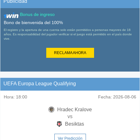
Publicidad
Bonus de ingreso
Bono de bienvenida del 100%
El registro y la apertura de una cuenta solo están permitidos a personas mayores de 18
años. Es responsabilidad del jugador verificar si el juego está permitido en el país donde
vive.
RECLAMA AHORA
UEFA Europa League Qualifying
Hora:
18:00
Fecha:
2026-08-06
Hradec Kralove
vs
Besiktas
Ver Predicción