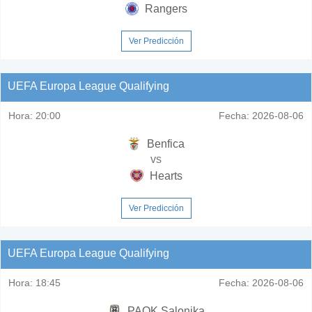
Rangers
Ver Predicción
UEFA Europa League Qualifying
Hora:
20:00
Fecha:
2026-08-06
Benfica
vs
Hearts
Ver Predicción
UEFA Europa League Qualifying
Hora:
18:45
Fecha:
2026-08-06
PAOK Salonika