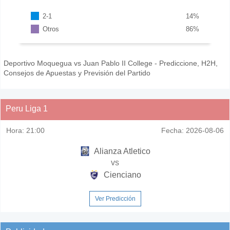
2-1
14
%
Otros
86
%
Deportivo Moquegua vs Juan Pablo II College - Prediccione, H2H,
Consejos de Apuestas y Previsión del Partido
Peru Liga 1
Hora:
21:00
Fecha:
2026-08-06
Alianza Atletico
vs
Cienciano
Ver Predicción