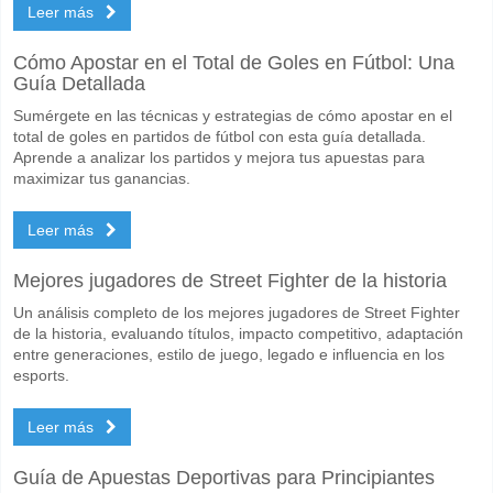
Leer más
Sí para Ambos Equipos Marcan, con un porcentaje de 53%.
Cuál es el pronóstico de resultado correcto para Depor
Cómo Apostar en el Total de Goles en Fútbol: Una
Guía Detallada
En el lado arriesgado, puede probar el Resultado Correcto de 2-1 que
Sumérgete en las técnicas y estrategias de cómo apostar en el
total de goles en partidos de fútbol con esta guía detallada.
Aprende a analizar los partidos y mejora tus apuestas para
maximizar tus ganancias.
Leer más
Mejores jugadores de Street Fighter de la historia
Un análisis completo de los mejores jugadores de Street Fighter
de la historia, evaluando títulos, impacto competitivo, adaptación
entre generaciones, estilo de juego, legado e influencia en los
esports.
Leer más
Guía de Apuestas Deportivas para Principiantes