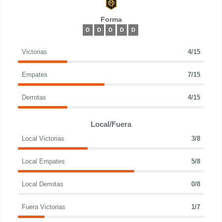
Forma
D
D
D
D
D
Victorias
4/15
Empates
7/15
Derrotas
4/15
Local/Fuera
Local Victorias
3/8
Local Empates
5/8
Local Derrotas
0/8
Fuera Victorias
1/7