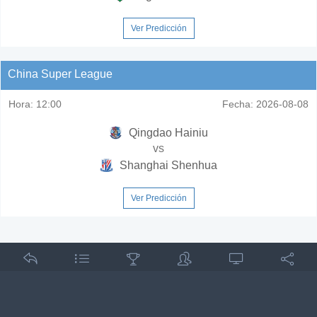
Ver Predicción
China Super League
Hora:
12:00
Fecha:
2026-08-08
Qingdao Hainiu
vs
Shanghai Shenhua
Ver Predicción