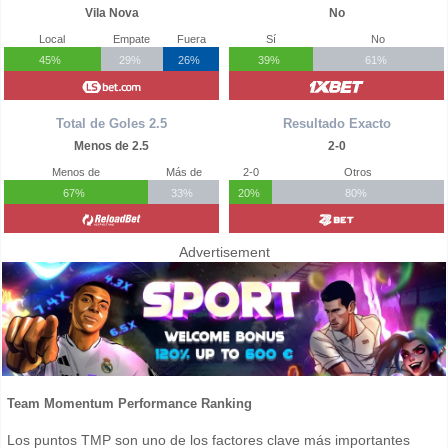
Vila Nova
No
Local
Empate
Fuera
Sí
No
45%
29%
26%
39%
61%
Total de Goles 2.5
Resultado Exacto
Menos de 2.5
2-0
Menos de
Más de
2-0
Otros
67%
33%
20%
80%
Advertisement
Team Momentum Performance Ranking
Los puntos TMP son uno de los factores clave más importantes