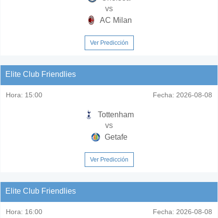
vs
AC Milan
Ver Predicción
Elite Club Friendlies
Hora:
15:00
Fecha:
2026-08-08
Tottenham
vs
Getafe
Ver Predicción
Elite Club Friendlies
Hora:
16:00
Fecha:
2026-08-08