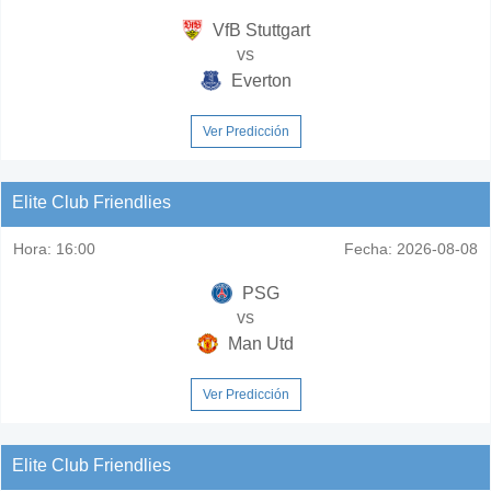
VfB Stuttgart
vs
Everton
Ver Predicción
Elite Club Friendlies
Hora:
16:00
Fecha:
2026-08-08
PSG
vs
Man Utd
Ver Predicción
Elite Club Friendlies