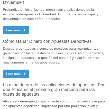
Cuál es el pronóstico de resultado correcto para Vila 
D'Alembert
En el lado arriesgado, puede probar el Resultado Correcto de 2-0 que
Profundiza en los orígenes, mecánicas y aplicaciones de la
estrategia de apuestas D'Alembert. Comprende las ventajas y
desventajas de este enfoque popular.
Leer más
Cómo Ganar Dinero con Apuestas Deportivas
Descubre estrategias y consejos prácticos para maximizar tus
ganancias con las apuestas deportivas. Explora los fundamentos,
los tipos de apuestas, la gestión del bankroll y evita los errores
más comunes entre los apostadores.
Leer más
La mina de oro de las aplicaciones de apuestas: Por
qué África es el próximo gran mercado para las
casas de apuestas
África está emergiendo rápidamente como un mercado clave para
las apuestas deportivas, impulsado por una población joven y