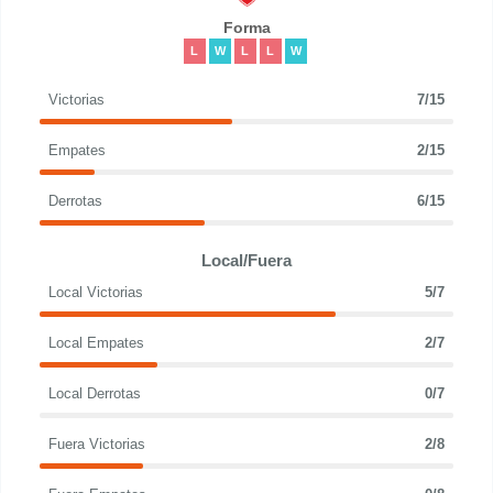
Forma
L
W
L
L
W
Victorias
7/15
Empates
2/15
Derrotas
6/15
Local/Fuera
Local Victorias
5/7
Local Empates
2/7
Local Derrotas
0/7
Fuera Victorias
2/8