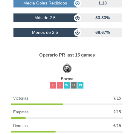
Media Goles Recibidos
1.13
Más de 2.5
33.33%
Menos de 2.5
66.67%
Operario PR last 15 games
Forma
L
L
W
D
W
Victorias
7/15
Empates
2/15
Derrotas
6/15