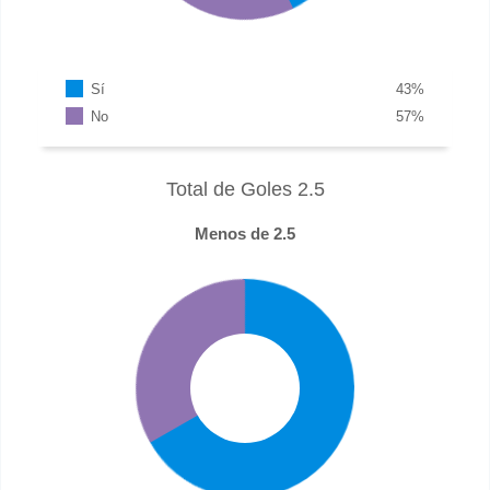
Sí
43
%
No
57
%
Total de Goles 2.5
Menos de 2.5