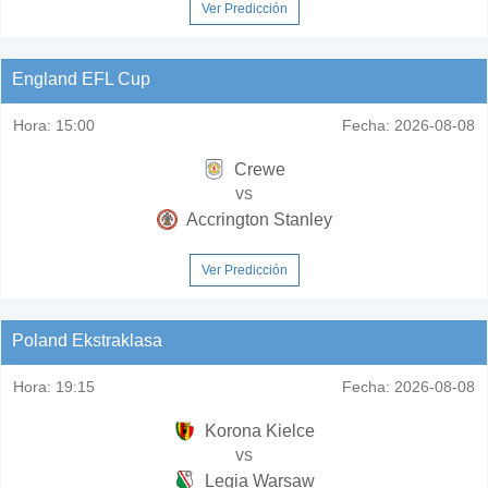
Ver Predicción
England EFL Cup
Hora:
15:00
Fecha:
2026-08-08
Crewe
vs
Accrington Stanley
Ver Predicción
Poland Ekstraklasa
Hora:
19:15
Fecha:
2026-08-08
Korona Kielce
vs
Legia Warsaw