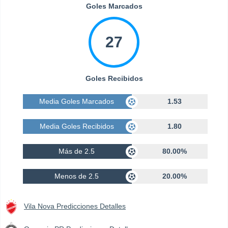
Goles Marcados
27
Goles Recibidos
Media Goles Marcados
1.53
Media Goles Recibidos
1.80
Más de 2.5
80.00%
Menos de 2.5
20.00%
Vila Nova Predicciones Detalles