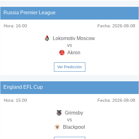
Russia Premier League
Hora:
16:00
Fecha:
2026-08-08
Lokomotiv Moscow
vs
Akron
Ver Predicción
England EFL Cup
Hora:
15:00
Fecha:
2026-08-08
Grimsby
vs
Blackpool