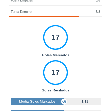
Fuera Empates
0/8
Fuera Derrotas
6/8
17
Goles Marcados
17
Goles Recibidos
Media Goles Marcados
1.13