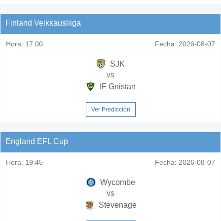
Finland Veikkausliiga
Hora:
17:00
Fecha:
2026-08-07
SJK
vs
IF Gnistan
Ver Predicción
England EFL Cup
Hora:
19:45
Fecha:
2026-08-07
Wycombe
vs
Stevenage