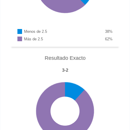
Menos de 2.5
38
%
Más de 2.5
62
%
Resultado Exacto
3-2