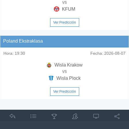
vs
KFUM
Ver Predicción
Poland Ekstraklasa
Hora:
19:30
Fecha:
2026-08-07
Wisla Krakow
vs
Wisla Plock
Ver Predicción