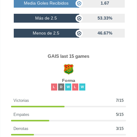
Media Goles Recibidos
1.67
Más de 2.5
53.33%
Menos de 2.5
46.67%
GAIS last 15 games
Forma
L
D
W
L
W
Victorias
7/15
Empates
5/15
Derrotas
3/15