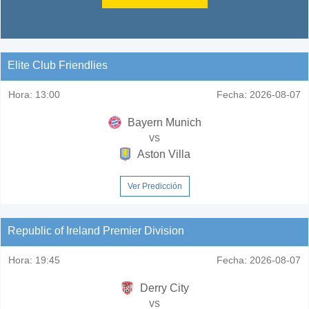
Elite Club Friendlies
Hora:
13:00
Fecha:
2026-08-07
Bayern Munich
vs
Aston Villa
Ver Predicción
Republic of Ireland Premier Division
Hora:
19:45
Fecha:
2026-08-07
Derry City
vs