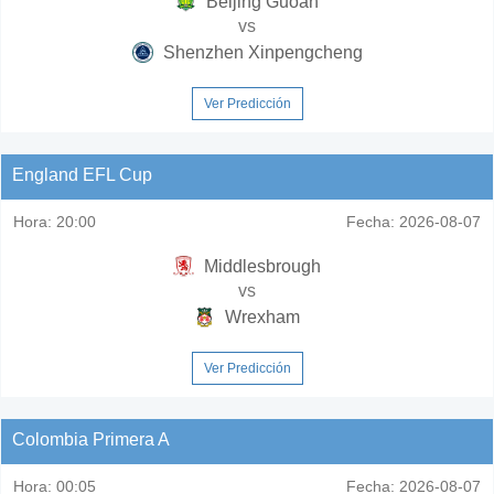
Beijing Guoan
vs
Shenzhen Xinpengcheng
Ver Predicción
England EFL Cup
Hora:
20:00
Fecha:
2026-08-07
Middlesbrough
vs
Wrexham
Ver Predicción
Colombia Primera A
Hora:
00:05
Fecha:
2026-08-07