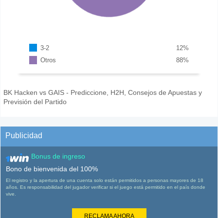
3-2
12
%
Otros
88
%
BK Hacken vs GAIS - Prediccione, H2H, Consejos de Apuestas y
Previsión del Partido
Publicidad
Bonus de ingreso
Bono de bienvenida del 100%
El registro y la apertura de una cuenta solo están permitidos a personas mayores de 18
años. Es responsabilidad del jugador verificar si el juego está permitido en el país donde
vive.
RECLAMA AHORA