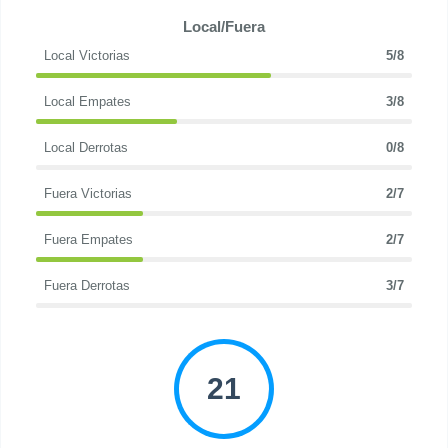
Local/Fuera
Local Victorias
5/8
Local Empates
3/8
Local Derrotas
0/8
Fuera Victorias
2/7
Fuera Empates
2/7
Fuera Derrotas
3/7
21