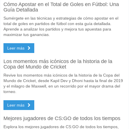
Cómo Apostar en el Total de Goles en Fútbol: Una
Guía Detallada
Sumérgete en las técnicas y estrategias de cómo apostar en el
total de goles en partidos de fútbol con esta guía detallada.
Aprende a analizar los partidos y mejora tus apuestas para
maximizar tus ganancias.
Leer más
Los momentos más icónicos de la historia de la
Copa del Mundo de Cricket
Revive los momentos más icónicos de la historia de la Copa del
Mundo de Cricket, desde Kapil Dev y Dhoni hasta la final de 2019
y el milagro de Maxwell, en un recorrido por el mayor drama del
torneo.
Leer más
Mejores jugadores de CS:GO de todos los tiempos
Explora los mejores jugadores de CS:GO de todos los tiempos,