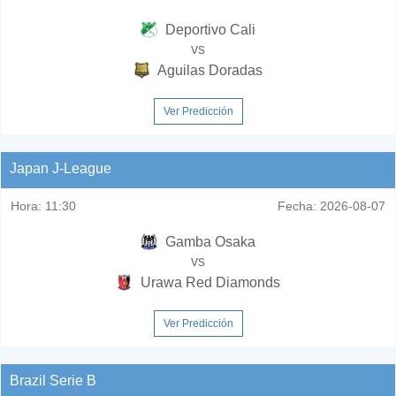
Deportivo Cali
vs
Aguilas Doradas
Ver Predicción
Japan J-League
Hora:
11:30
Fecha:
2026-08-07
Gamba Osaka
vs
Urawa Red Diamonds
Ver Predicción
Brazil Serie B