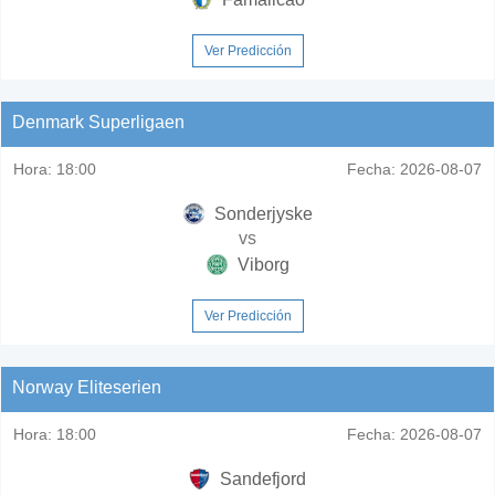
Ver Predicción
Denmark Superligaen
Hora:
18:00
Fecha:
2026-08-07
Sonderjyske
vs
Viborg
Ver Predicción
Norway Eliteserien
Hora:
18:00
Fecha:
2026-08-07
Sandefjord