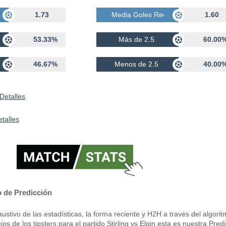
bidos
1.73
Media Goles Recibidos
1.60
53.33%
Más de 2.5
60.00
46.67%
Menos de 2.5
40.00
 Detalles
talles
to de Predicción
stivo de las estadísticas, la forma reciente y H2H a través del algori
s de los tipsters para el partido Stirling vs Elgin esta es nuestra Predi