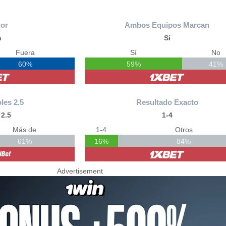
or
Ambos Equipos Marcan
n
Sí
Fuera
Sí
No
60%
59%
41%
les 2.5
Resultado Exacto
2.5
1-4
Más de
1-4
Otros
61%
16%
84%
Advertisement