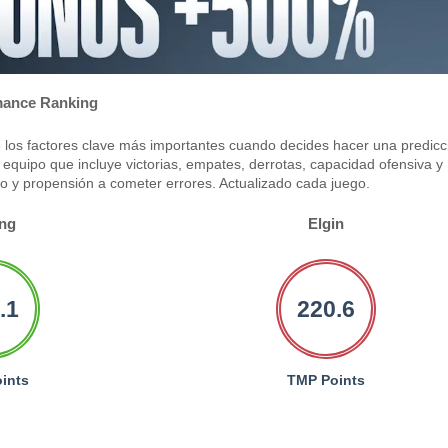
ance Ranking
los factores clave más importantes cuando decides hacer una predicc
equipo que incluye victorias, empates, derrotas, capacidad ofensiva y
po y propensión a cometer errores. Actualizado cada juego.
ing
Elgin
.1
220.6
ints
TMP Points