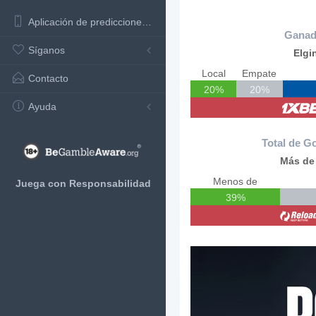
Aplicación de predicciones de fútbol
Ganad
Síganos
Elgi
Local
Empate
Contacto
20%
20%
Ayuda
Total de Go
Más de 
Menos de
Juega con Responsabilidad
39%