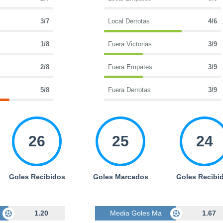
3/7
Local Derrotas
4/6
1/8
Fuera Victorias
3/9
2/8
Fuera Empates
3/9
5/8
Fuera Derrotas
3/9
26
25
24
Goles Recibidos
Goles Marcados
Goles Recibi
cados
1.20
Media Goles Marcados
1.67