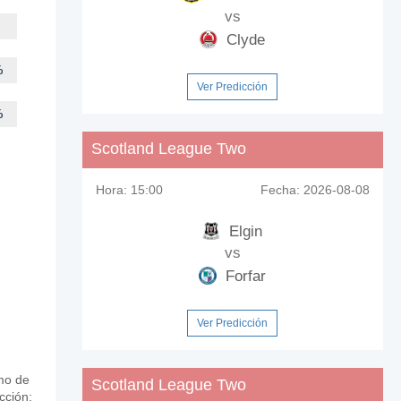
vs
Clyde
%
Ver Predicción
%
Scotland League Two
Hora:
15:00
Fecha:
2026-08-08
Elgin
vs
Forfar
Ver Predicción
tmo de
Scotland League Two
cción: