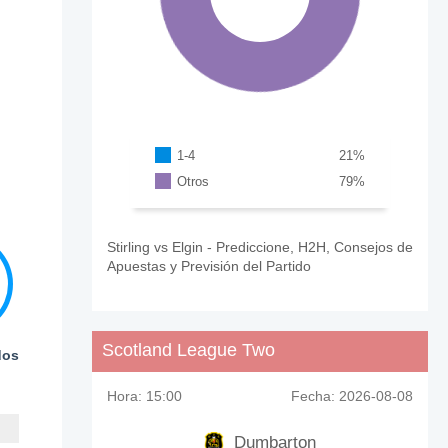
1-4
21
%
Otros
79
%
Stirling vs Elgin - Prediccione, H2H, Consejos de
Apuestas y Previsión del Partido
Scotland League Two
dos
Hora:
15:00
Fecha:
2026-08-08
Dumbarton