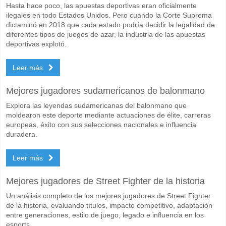
Hasta hace poco, las apuestas deportivas eran oficialmente
ilegales en todo Estados Unidos. Pero cuando la Corte Suprema
dictaminó en 2018 que cada estado podría decidir la legalidad de
diferentes tipos de juegos de azar, la industria de las apuestas
deportivas explotó.
Leer más
Mejores jugadores sudamericanos de balonmano
Explora las leyendas sudamericanas del balonmano que
moldearon este deporte mediante actuaciones de élite, carreras
europeas, éxito con sus selecciones nacionales e influencia
duradera.
Leer más
Mejores jugadores de Street Fighter de la historia
Un análisis completo de los mejores jugadores de Street Fighter
de la historia, evaluando títulos, impacto competitivo, adaptación
entre generaciones, estilo de juego, legado e influencia en los
esports.