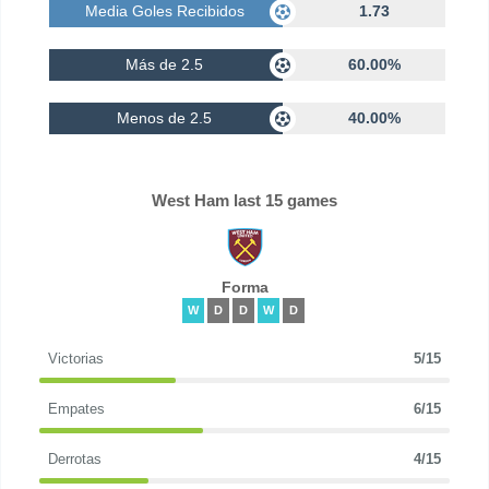
Media Goles Recibidos
1.73
Más de 2.5
60.00%
Menos de 2.5
40.00%
West Ham last 15 games
Forma
W
D
D
W
D
Victorias
5/15
Empates
6/15
Derrotas
4/15