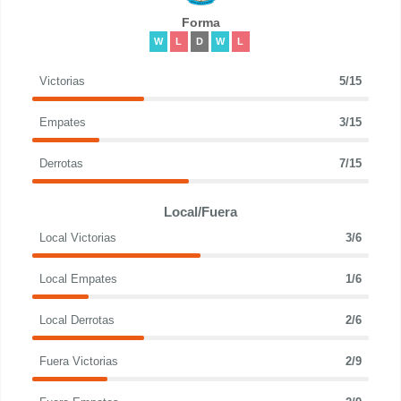
Forma
W
L
D
W
L
Victorias
5/15
Empates
3/15
Derrotas
7/15
Local/Fuera
Local Victorias
3/6
Local Empates
1/6
Local Derrotas
2/6
Fuera Victorias
2/9