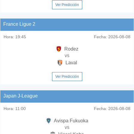
Ver Predicción
France Ligue 2
Hora:
19:45
Fecha:
2026-08-08
Rodez
vs
Laval
Ver Predicción
Japan J-League
Hora:
11:00
Fecha:
2026-08-08
Avispa Fukuoka
vs