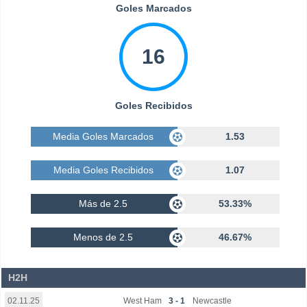
Goles Marcados
16
Goles Recibidos
Media Goles Marcados
1.53
Media Goles Recibidos
1.07
Más de 2.5
53.33%
Menos de 2.5
46.67%
H2H
West Ham
3 - 1
Newcastle
02.11.25