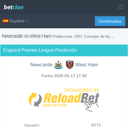
Español
Combinadas
Newcastle vs West Ham
Prediccione, H2H, Consejos de Apuestas y Previsión del Partido
England Premier League Predicción
Newcastle
West Ham
Fecha 2026-05-17 17:30
Ganador
BTTS