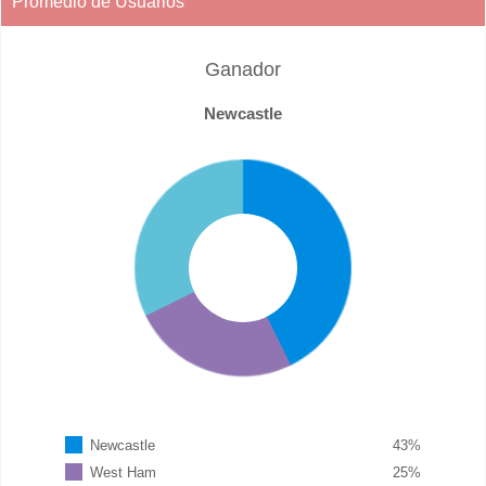
Promedio de Usuarios
Ganador
Newcastle
Newcastle
43
%
West Ham
25
%