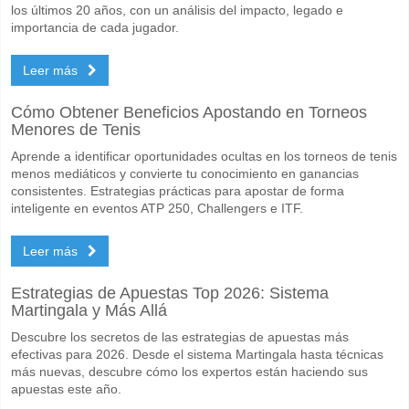
los últimos 20 años, con un análisis del impacto, legado e
importancia de cada jugador.
Leer más
Cómo Obtener Beneficios Apostando en Torneos
Menores de Tenis
Aprende a identificar oportunidades ocultas en los torneos de tenis
menos mediáticos y convierte tu conocimiento en ganancias
consistentes. Estrategias prácticas para apostar de forma
inteligente en eventos ATP 250, Challengers e ITF.
Leer más
Estrategias de Apuestas Top 2026: Sistema
Martingala y Más Allá
Descubre los secretos de las estrategias de apuestas más
efectivas para 2026. Desde el sistema Martingala hasta técnicas
más nuevas, descubre cómo los expertos están haciendo sus
apuestas este año.