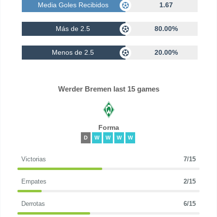
Media Goles Recibidos
1.67
Más de 2.5
80.00%
Menos de 2.5
20.00%
Werder Bremen last 15 games
Forma
D
W
W
W
W
Victorias
7/15
Empates
2/15
Derrotas
6/15