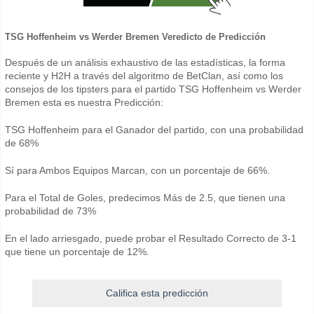
TSG Hoffenheim vs Werder Bremen Veredicto de Predicción
Después de un análisis exhaustivo de las estadísticas, la forma
reciente y H2H a través del algoritmo de BetClan, así como los
consejos de los tipsters para el partido TSG Hoffenheim vs Werder
Bremen esta es nuestra Predicción:
TSG Hoffenheim para el Ganador del partido, con una probabilidad
de 68%
Sí para Ambos Equipos Marcan, con un porcentaje de 66%.
Para el Total de Goles, predecimos Más de 2.5, que tienen una
probabilidad de 73%
En el lado arriesgado, puede probar el Resultado Correcto de 3-1
que tiene un porcentaje de 12%.
Califica esta predicción