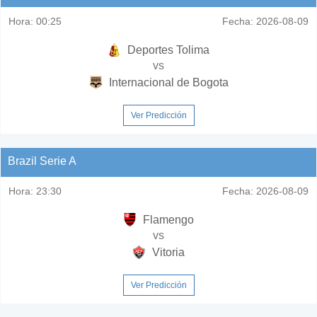
Hora:
00:25
Fecha:
2026-08-09
Deportes Tolima
vs
Internacional de Bogota
Ver Predicción
Brazil Serie A
Hora:
23:30
Fecha:
2026-08-09
Flamengo
vs
Vitoria
Ver Predicción