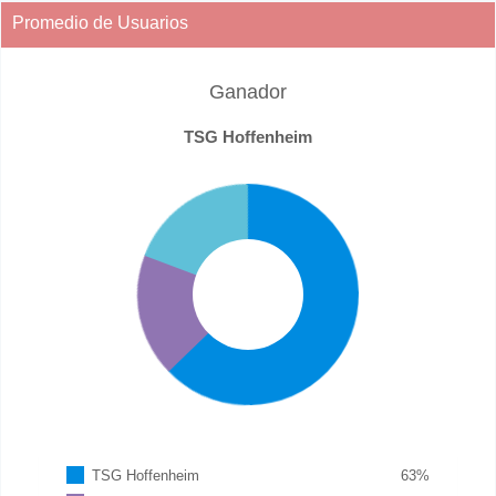
Promedio de Usuarios
Ganador
TSG Hoffenheim
TSG Hoffenheim
63
%