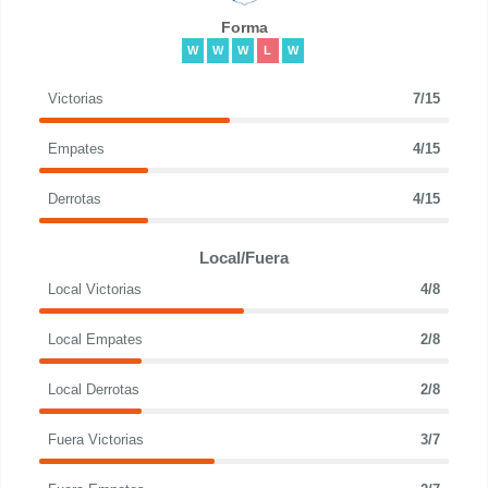
Forma
W
W
W
L
W
Victorias
7/15
Empates
4/15
Derrotas
4/15
Local/Fuera
Local Victorias
4/8
Local Empates
2/8
Local Derrotas
2/8
Fuera Victorias
3/7