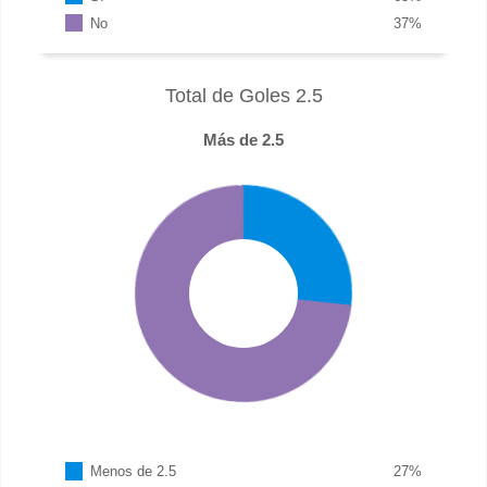
No
37
%
Total de Goles 2.5
Más de 2.5
Menos de 2.5
27
%