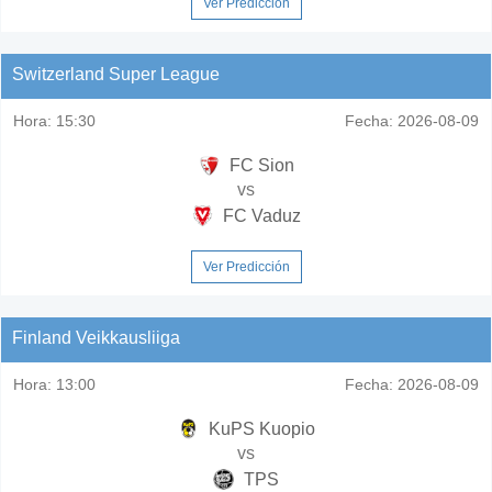
Ver Predicción
Switzerland Super League
Hora:
15:30
Fecha:
2026-08-09
FC Sion
vs
FC Vaduz
Ver Predicción
Finland Veikkausliiga
Hora:
13:00
Fecha:
2026-08-09
KuPS Kuopio
vs
TPS