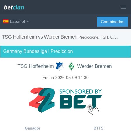
Español
Combinadas
TSG Hoffenheim vs Werder Bremen
Prediccione, H2H, Consejos de Apuestas y Previsión del Partido
Germany Bundesliga I Predicción
TSG Hoffenheim
Werder Bremen
Fecha 2026-05-09 14:30
Ganador
BTTS