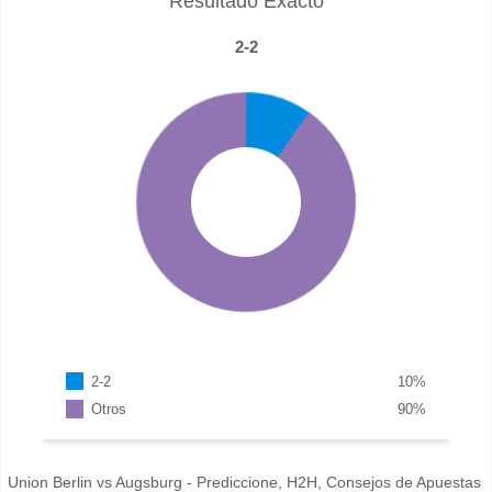
Resultado Exacto
2-2
2-2
10
%
Otros
90
%
Union Berlin vs Augsburg - Prediccione, H2H, Consejos de Apuestas