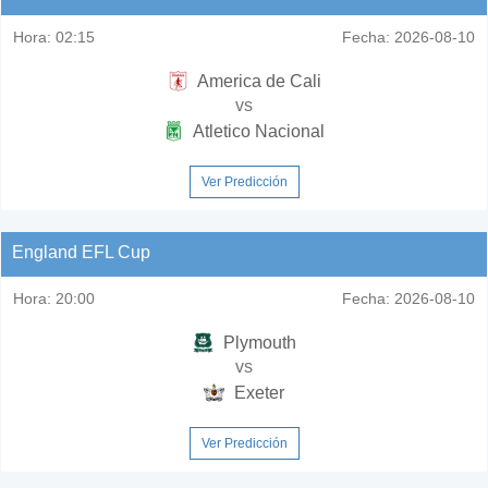
Hora:
02:15
Fecha:
2026-08-10
America de Cali
vs
Atletico Nacional
Ver Predicción
England EFL Cup
Hora:
20:00
Fecha:
2026-08-10
Plymouth
vs
Exeter
Ver Predicción