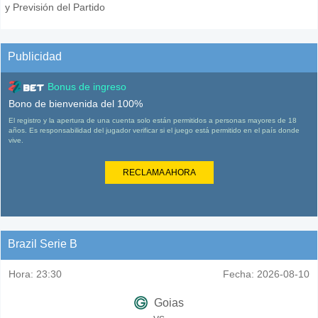
y Previsión del Partido
Publicidad
Bonus de ingreso
Bono de bienvenida del 100%
El registro y la apertura de una cuenta solo están permitidos a personas mayores de 18
años. Es responsabilidad del jugador verificar si el juego está permitido en el país donde
vive.
RECLAMA AHORA
Brazil Serie B
Hora:
23:30
Fecha:
2026-08-10
Goias