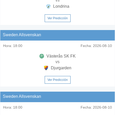
vs
Londrina
Ver Predicción
Sweden Allsvenskan
Hora:
18:00
Fecha:
2026-08-10
Västerås SK FK
vs
Djurgarden
Ver Predicción
Sweden Allsvenskan
Hora:
18:00
Fecha:
2026-08-10