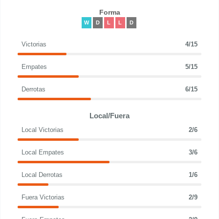
Forma
W
D
L
L
D
Victorias
4/15
Empates
5/15
Derrotas
6/15
Local/Fuera
Local Victorias
2/6
Local Empates
3/6
Local Derrotas
1/6
Fuera Victorias
2/9