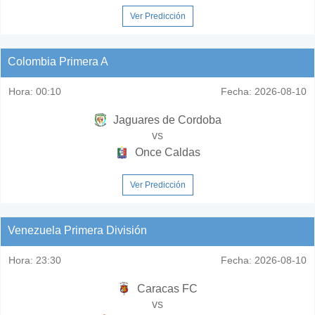
Ver Predicción
Colombia Primera A
Hora:
00:10
Fecha:
2026-08-10
Jaguares de Cordoba
vs
Once Caldas
Ver Predicción
Venezuela Primera División
Hora:
23:30
Fecha:
2026-08-10
Caracas FC
vs