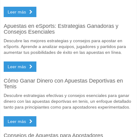
Leer más
Apuestas en eSports: Estrategias Ganadoras y
Consejos Esenciales
Descubre las mejores estrategias y consejos para apostar en
eSports. Aprende a analizar equipos, jugadores y partidos para
aumentar tus posibilidades de éxito en las apuestas en línea.
Leer más
Cómo Ganar Dinero con Apuestas Deportivas en
Tenis
Descubre estrategias efectivas y consejos esenciales para ganar
dinero con las apuestas deportivas en tenis, un enfoque detallado
tanto para principiantes como para apostadores experimentados.
Leer más
Consejos de Apuestas para Apostadores