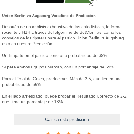
Union Berlin vs Augsburg Veredicto de Predicción
Después de un análisis exhaustivo de las estadísticas, la forma
reciente y H2H a través del algoritmo de BetClan, así como los
consejos de los tipsters para el partido Union Berlin vs Augsburg
esta es nuestra Predicción:
Un Empate en el partido tiene una probabilidad de 39%.
Sí para Ambos Equipos Marcan, con un porcentaje de 69%.
Para el Total de Goles, predecimos Más de 2.5, que tienen una
probabilidad de 66%
En el lado arriesgado, puede probar el Resultado Correcto de 2-2
que tiene un porcentaje de 13%.
Califica esta predicción