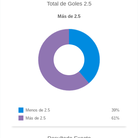
Total de Goles 2.5
Más de 2.5
Menos de 2.5
39
%
Más de 2.5
61
%