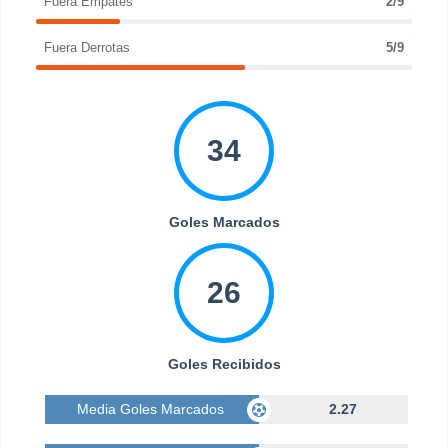
Fuera Empates
2/9
Fuera Derrotas
5/9
34
Goles Marcados
26
Goles Recibidos
Media Goles Marcados
2.27