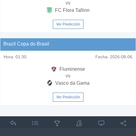
vs
FC Flora Tallinn
Ver Predicción
Brazil Copa do Brasil
Hora:
01:30
Fecha:
2026-08-06
Fluminense
vs
Vasco da Gama
Ver Predicción