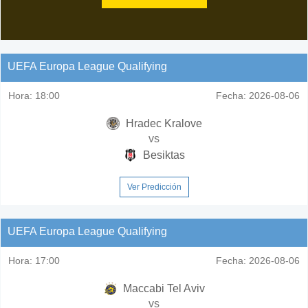
UEFA Europa League Qualifying
Hora:
18:00
Fecha:
2026-08-06
Hradec Kralove
vs
Besiktas
Ver Predicción
UEFA Europa League Qualifying
Hora:
17:00
Fecha:
2026-08-06
Maccabi Tel Aviv
vs