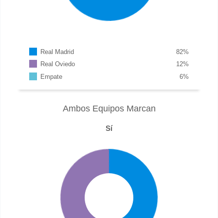
Real Madrid
82
%
Real Oviedo
12
%
Empate
6
%
Ambos Equipos Marcan
Sí