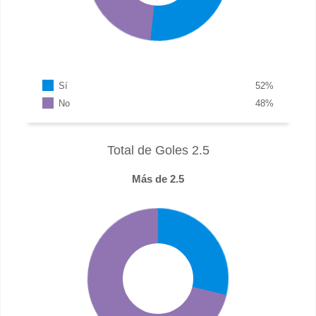
Sí
52
%
No
48
%
Total de Goles 2.5
Más de 2.5