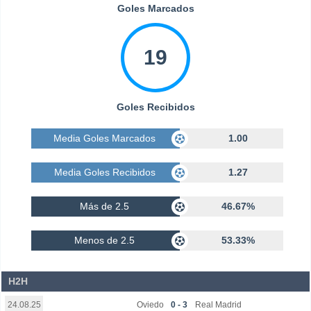
Goles Marcados
19
Goles Recibidos
Media Goles Marcados
1.00
Media Goles Recibidos
1.27
Más de 2.5
46.67%
Menos de 2.5
53.33%
H2H
Oviedo
0 - 3
Real Madrid
24.08.25