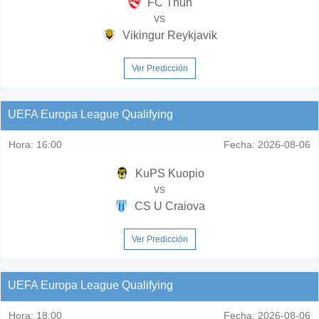
FC Thun
vs
Vikingur Reykjavik
Ver Predicción
UEFA Europa League Qualifying
Hora:
16:00
Fecha:
2026-08-06
KuPS Kuopio
vs
CS U Craiova
Ver Predicción
UEFA Europa League Qualifying
Hora:
18:00
Fecha:
2026-08-06