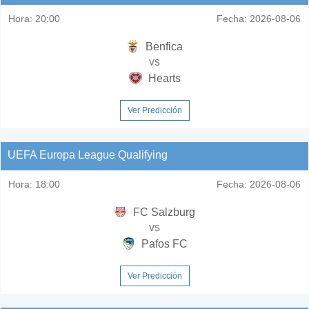
Hora:
20:00
Fecha:
2026-08-06
Benfica
vs
Hearts
Ver Predicción
UEFA Europa League Qualifying
Hora:
18:00
Fecha:
2026-08-06
FC Salzburg
vs
Pafos FC
Ver Predicción