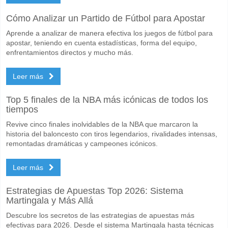
Cómo Analizar un Partido de Fútbol para Apostar
Aprende a analizar de manera efectiva los juegos de fútbol para
apostar, teniendo en cuenta estadísticas, forma del equipo,
enfrentamientos directos y mucho más.
Leer más
Top 5 finales de la NBA más icónicas de todos los
tiempos
Revive cinco finales inolvidables de la NBA que marcaron la
historia del baloncesto con tiros legendarios, rivalidades intensas,
remontadas dramáticas y campeones icónicos.
Leer más
Estrategias de Apuestas Top 2026: Sistema
Martingala y Más Allá
Descubre los secretos de las estrategias de apuestas más
efectivas para 2026. Desde el sistema Martingala hasta técnicas