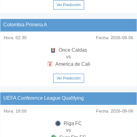
Ver Predicción
Colombia Primera A
Hora:
02:30
Fecha:
2026-08-06
Once Caldas
vs
America de Cali
Ver Predicción
UEFA Conference League Qualifying
Hora:
18:00
Fecha:
2026-08-06
Riga FC
vs