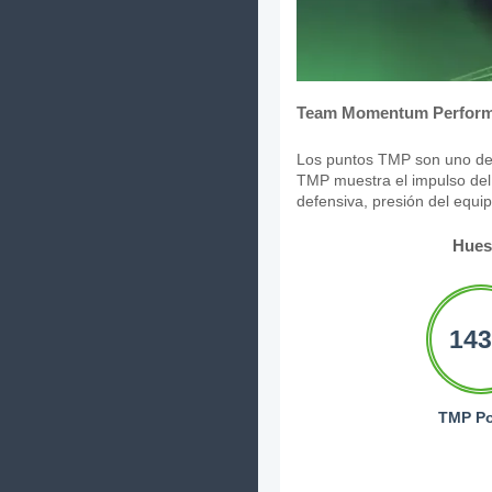
Team Momentum Perform
Los puntos TMP son uno de 
TMP muestra el impulso del 
defensiva, presión del equi
Hues
143
TMP Po