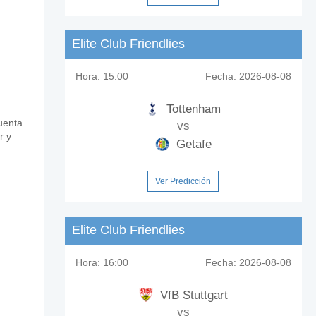
Elite Club Friendlies
Hora:
15:00
Fecha:
2026-08-08
Tottenham
uenta
vs
r y
Getafe
Ver Predicción
Elite Club Friendlies
Hora:
16:00
Fecha:
2026-08-08
VfB Stuttgart
vs