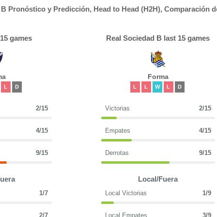
 B Pronóstico y Predicción, Head to Head (H2H), Comparación d
 15 games
Real Sociedad B last 15 games
ma
Forma
L
D
L
L
W
L
D
2/15
Victorias
2/15
4/15
Empates
4/15
9/15
Derrotas
9/15
Fuera
Local/Fuera
1/7
Local Victorias
1/9
2/7
Local Empates
3/9