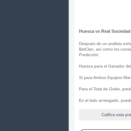
Huesca vs Real Sociedad 
Después de un análisis exhau
BetClan, así como los conse
Predicción:
Huesca para el Ganador del
Sí para Ambos Equipos Mar
Para el Total de Goles, pre
En el lado arriesgado, pued
Califica esta pr