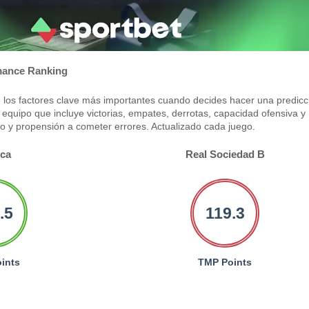
ance Ranking
los factores clave más importantes cuando decides hacer una predicc
equipo que incluye victorias, empates, derrotas, capacidad ofensiva y
po y propensión a cometer errores. Actualizado cada juego.
ca
Real Sociedad B
.5
119.3
ints
TMP Points