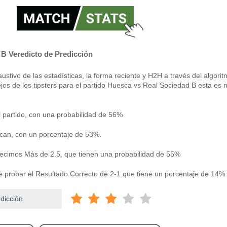
B Veredicto de Predicción
stivo de las estadísticas, la forma reciente y H2H a través del algori
jos de los tipsters para el partido Huesca vs Real Sociedad B esta es 
 partido, con una probabilidad de 56%
can, con un porcentaje de 53%.
decimos Más de 2.5, que tienen una probabilidad de 55%
e probar el Resultado Correcto de 2-1 que tiene un porcentaje de 14%.
edicción