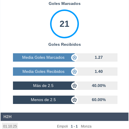
Goles Marcados
21
Goles Recibidos
Media Goles Marcados
1.27
Media Goles Recibidos
1.40
Más de 2.5
40.00%
Menos de 2.5
60.00%
H2H
Empoli
1 - 1
Monza
01.10.25