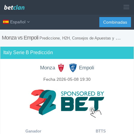
Español
Combinadas
Monza vs Empoli
Prediccione, H2H, Consejos de Apuestas y Previsión del Partido
Italy Serie B Predicción
Monza
Empoli
Fecha 2026-05-08 19:30
Ganador
BTTS