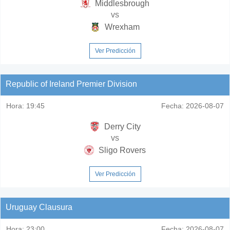
Middlesbrough
vs
Wrexham
Ver Predicción
Republic of Ireland Premier Division
Hora:
19:45
Fecha:
2026-08-07
Derry City
vs
Sligo Rovers
Ver Predicción
Uruguay Clausura
Hora:
23:00
Fecha:
2026-08-07