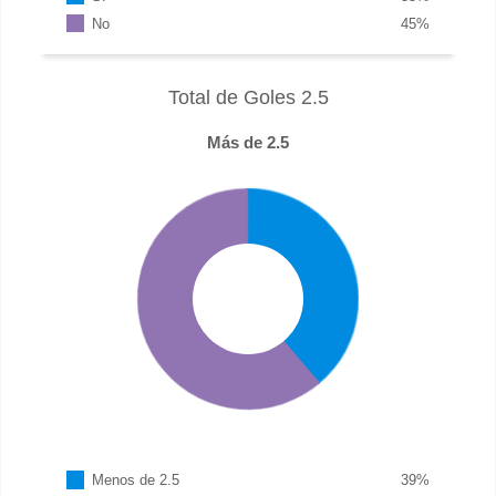
No
45
%
Total de Goles 2.5
Más de 2.5
Menos de 2.5
39
%