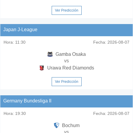
Ver Predicción
Japan J-League
Hora:
11:30
Fecha:
2026-08-07
Gamba Osaka
vs
Urawa Red Diamonds
Ver Predicción
Germany Bundesliga II
Hora:
19:30
Fecha:
2026-08-07
Bochum
vs