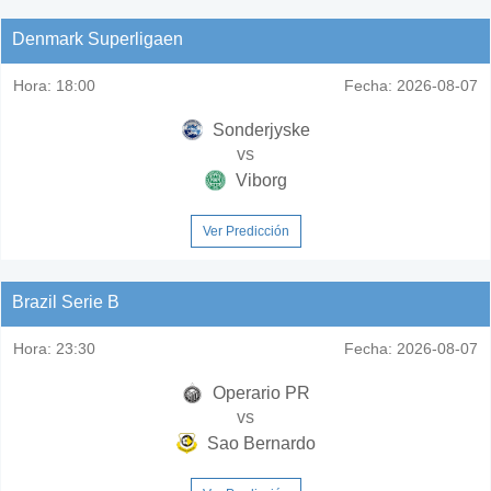
Denmark Superligaen
Hora:
18:00
Fecha:
2026-08-07
Sonderjyske
vs
Viborg
Ver Predicción
Brazil Serie B
Hora:
23:30
Fecha:
2026-08-07
Operario PR
vs
Sao Bernardo