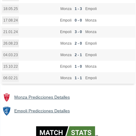
Monza
1 - 3
Empoli
18.05.25
Empoli
0 - 0
Monza
17.08.24
Empoli
3 - 0
Monza
21.01.24
Monza
2 - 0
Empoli
26.08.23
Monza
2 - 1
Empoli
04.03.23
Empoli
1 - 0
Monza
15.10.22
Monza
1 - 1
Empoli
06.02.21
Monza Predicciones Detalles
Empoli Predicciones Detalles