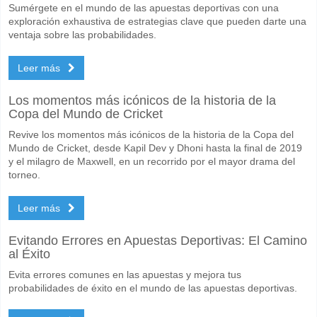
Sumérgete en el mundo de las apuestas deportivas con una
exploración exhaustiva de estrategias clave que pueden darte una
ventaja sobre las probabilidades.
Leer más
Los momentos más icónicos de la historia de la
Copa del Mundo de Cricket
Revive los momentos más icónicos de la historia de la Copa del
Mundo de Cricket, desde Kapil Dev y Dhoni hasta la final de 2019
y el milagro de Maxwell, en un recorrido por el mayor drama del
torneo.
Leer más
Evitando Errores en Apuestas Deportivas: El Camino
al Éxito
Evita errores comunes en las apuestas y mejora tus
probabilidades de éxito en el mundo de las apuestas deportivas.