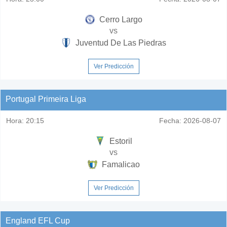
Cerro Largo
vs
Juventud De Las Piedras
Ver Predicción
Portugal Primeira Liga
Hora:
20:15
Fecha:
2026-08-07
Estoril
vs
Famalicao
Ver Predicción
England EFL Cup