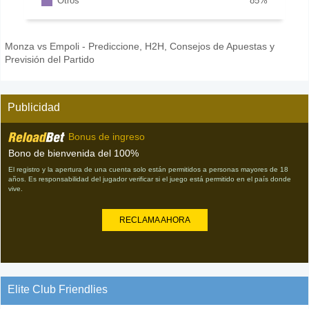
Otros
85
%
Monza vs Empoli - Prediccione, H2H, Consejos de Apuestas y
Previsión del Partido
Publicidad
Bonus de ingreso
Bono de bienvenida del 100%
El registro y la apertura de una cuenta solo están permitidos a personas mayores de 18
años. Es responsabilidad del jugador verificar si el juego está permitido en el país donde
vive.
RECLAMA AHORA
Elite Club Friendlies