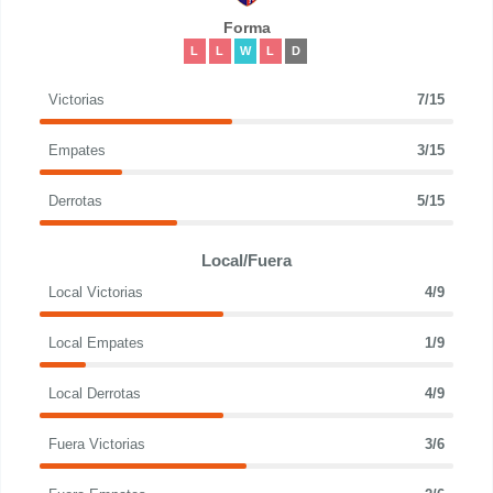
Forma
L
L
W
L
D
Victorias
7/15
Empates
3/15
Derrotas
5/15
Local/Fuera
Local Victorias
4/9
Local Empates
1/9
Local Derrotas
4/9
Fuera Victorias
3/6