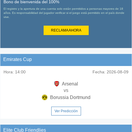
Bono de bienvenida del 100%
El registro y la apertura de una cuenta solo están permitidos a personas mayores de 18
años. Es responsabilidad del jugador verificar si el juego está permitido en el país donde
vive.
RECLAMA AHORA
Emirates Cup
Hora:
14:00
Fecha:
2026-08-09
Arsenal
vs
Borussia Dortmund
Ver Predicción
Elite Club Friendlies