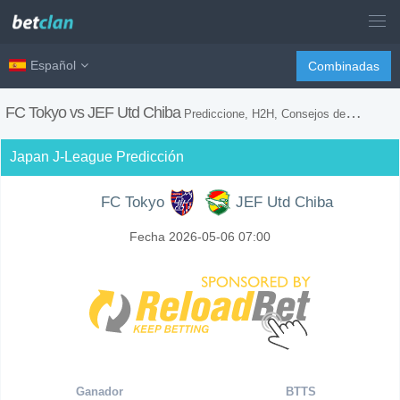
Español
Combinadas
FC Tokyo vs JEF Utd Chiba
Prediccione, H2H, Consejos de Apuestas y Previsión del Partido
Japan J-League Predicción
FC Tokyo
JEF Utd Chiba
Fecha 2026-05-06 07:00
Ganador
BTTS