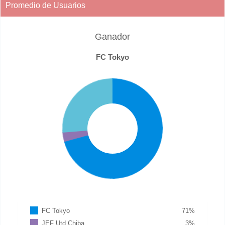
Promedio de Usuarios
Ganador
FC Tokyo
FC Tokyo
71
%
JEF Utd Chiba
3
%