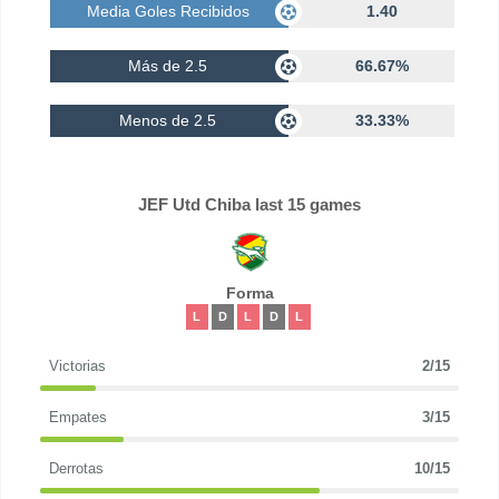
Media Goles Recibidos
1.40
Más de 2.5
66.67%
Menos de 2.5
33.33%
JEF Utd Chiba last 15 games
Forma
L
D
L
D
L
Victorias
2/15
Empates
3/15
Derrotas
10/15