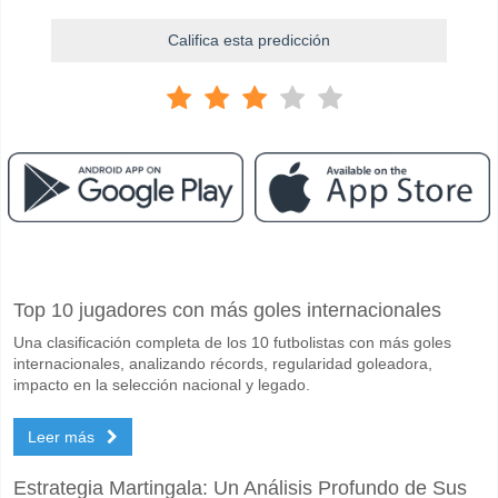
Califica esta predicción
Facebook
Telegram
Instagram
Cuando es el partido entre FC Tokyo v JEF Utd Chiba?
Top 10 jugadores con más goles internacionales
El partido entre FC Tokyo v JEF Utd Chiba 06 May 2026 07:00.
Una clasificación completa de los 10 futbolistas con más goles
Quién es el equipo favorito para ganar entre FC Tokyo
internacionales, analizando récords, regularidad goleadora,
FC Tokyo para el Ganador del partido, con una probabilidad de 68%
impacto en la selección nacional y legado.
Marcarán ambos equipos en el partido FC Tokyo v JEF
Leer más
No para Ambos Equipos Marcan, con un porcentaje de 57%.
Estrategia Martingala: Un Análisis Profundo de Sus