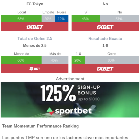
FC Tokyo
No
Local
Empate
Fuera
Sí
No
68%
20%
12%
43%
57%
Total de Goles 2.5
Resultado Exacto
Menos de 2.5
1-0
Menos de
Más de
1-0
Otros
60%
40%
20%
80%
Advertisement
Team Momentum Performance Ranking
Los puntos TMP son uno de los factores clave más importantes