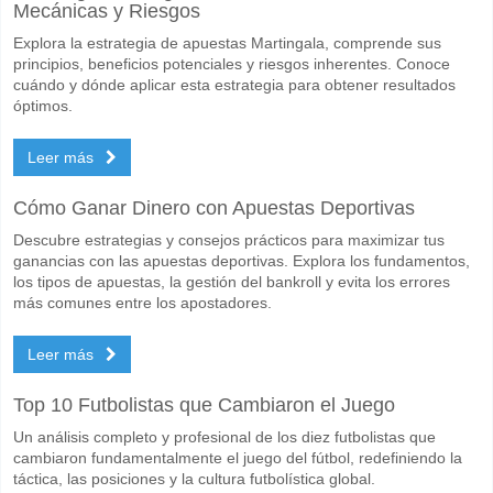
Cuál es el pronóstico de resultado correcto para FC To
Mecánicas y Riesgos
En el lado arriesgado, puede probar el Resultado Correcto de 1-0 que
Explora la estrategia de apuestas Martingala, comprende sus
principios, beneficios potenciales y riesgos inherentes. Conoce
cuándo y dónde aplicar esta estrategia para obtener resultados
óptimos.
Leer más
Cómo Ganar Dinero con Apuestas Deportivas
Descubre estrategias y consejos prácticos para maximizar tus
ganancias con las apuestas deportivas. Explora los fundamentos,
los tipos de apuestas, la gestión del bankroll y evita los errores
más comunes entre los apostadores.
Leer más
Top 10 Futbolistas que Cambiaron el Juego
Un análisis completo y profesional de los diez futbolistas que
cambiaron fundamentalmente el juego del fútbol, redefiniendo la
táctica, las posiciones y la cultura futbolística global.