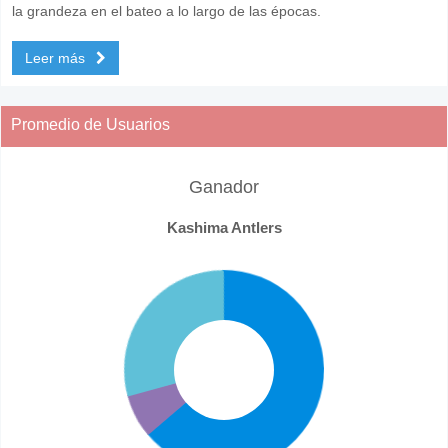
la grandeza en el bateo a lo largo de las épocas.
Leer más
Promedio de Usuarios
Ganador
Kashima Antlers