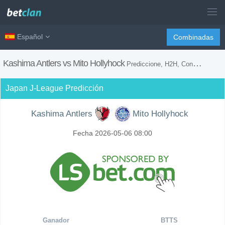
Español
Combinadas
Kashima Antlers vs Mito Hollyhock
Prediccione, H2H, Consejos de Apuestas y Previsión del Partido
Japan J-League Predicción
Kashima Antlers
Mito Hollyhock
Fecha 2026-05-06 08:00
Ganador
BTTS