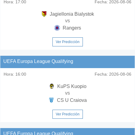
Hora:
17:00
Fecha:
2026-08-06
Jagiellonia Bialystok
vs
Rangers
Ver Predicción
UEFA Europa League Qualifying
Hora:
16:00
Fecha:
2026-08-06
KuPS Kuopio
vs
CS U Craiova
Ver Predicción
UEFA Europa League Qualifying