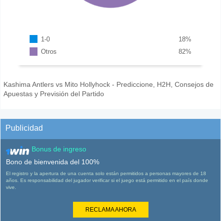
1-0
18
%
Otros
82
%
Kashima Antlers vs Mito Hollyhock - Prediccione, H2H, Consejos de
Apuestas y Previsión del Partido
Publicidad
Bonus de ingreso
Bono de bienvenida del 100%
El registro y la apertura de una cuenta solo están permitidos a personas mayores de 18
años. Es responsabilidad del jugador verificar si el juego está permitido en el país donde
vive.
RECLAMA AHORA