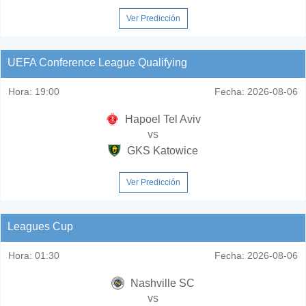
Ver Predicción
UEFA Conference League Qualifying
Hora:
19:00
Fecha:
2026-08-06
Hapoel Tel Aviv
vs
GKS Katowice
Ver Predicción
Leagues Cup
Hora:
01:30
Fecha:
2026-08-06
Nashville SC
vs