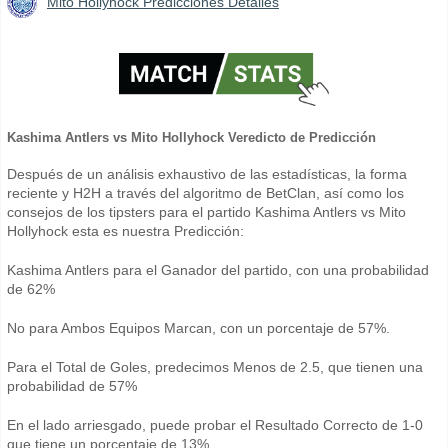
Mito Hollyhock Predicciones Detalles
Kashima Antlers vs Mito Hollyhock Veredicto de Predicción
Después de un análisis exhaustivo de las estadísticas, la forma
reciente y H2H a través del algoritmo de BetClan, así como los
consejos de los tipsters para el partido Kashima Antlers vs Mito
Hollyhock esta es nuestra Predicción:
Kashima Antlers para el Ganador del partido, con una probabilidad
de 62%
No para Ambos Equipos Marcan, con un porcentaje de 57%.
Para el Total de Goles, predecimos Menos de 2.5, que tienen una
probabilidad de 57%
En el lado arriesgado, puede probar el Resultado Correcto de 1-0
que tiene un porcentaje de 13%.