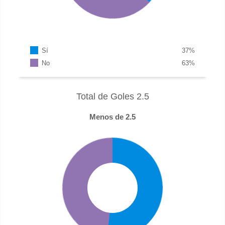
Sí
37
%
No
63
%
Total de Goles 2.5
Menos de 2.5