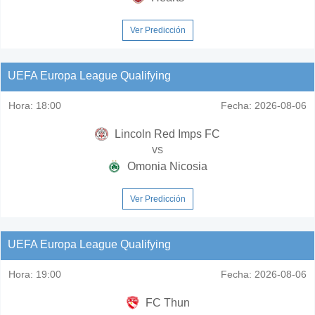
Ver Predicción
UEFA Europa League Qualifying
Hora:
18:00
Fecha:
2026-08-06
Lincoln Red Imps FC
vs
Omonia Nicosia
Ver Predicción
UEFA Europa League Qualifying
Hora:
19:00
Fecha:
2026-08-06
FC Thun