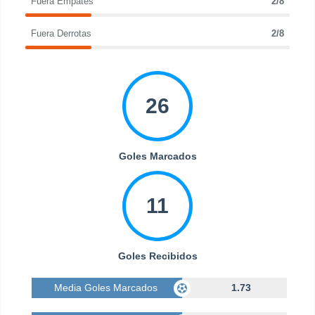
Fuera Empates
2/8
Fuera Derrotas
2/8
26
Goles Marcados
11
Goles Recibidos
Media Goles Marcados
1.73