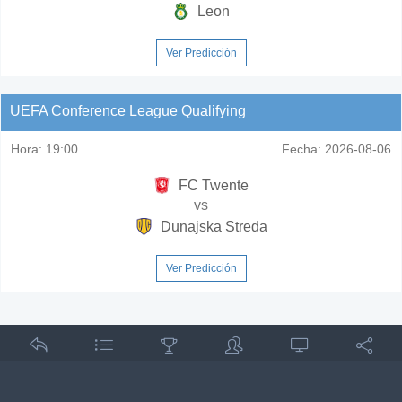
Leon
Ver Predicción
UEFA Conference League Qualifying
Hora:
19:00
Fecha:
2026-08-06
FC Twente
vs
Dunajska Streda
Ver Predicción