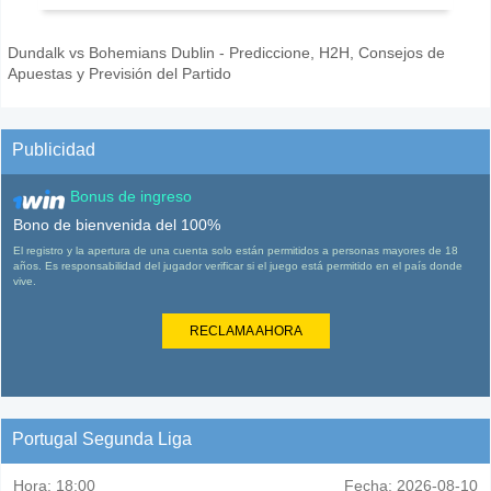
Dundalk vs Bohemians Dublin - Prediccione, H2H, Consejos de
Apuestas y Previsión del Partido
Publicidad
Bonus de ingreso
Bono de bienvenida del 100%
El registro y la apertura de una cuenta solo están permitidos a personas mayores de 18
años. Es responsabilidad del jugador verificar si el juego está permitido en el país donde
vive.
RECLAMA AHORA
Portugal Segunda Liga
Hora:
18:00
Fecha:
2026-08-10