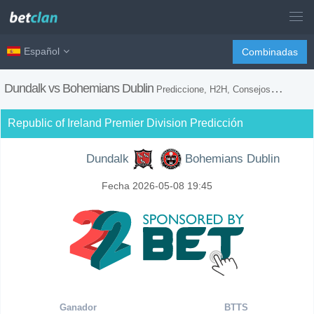
Español
Combinadas
Dundalk vs Bohemians Dublin
Prediccione, H2H, Consejos de Apuestas y Previsión del Partido
Republic of Ireland Premier Division Predicción
Dundalk
Bohemians Dublin
Fecha 2026-05-08 19:45
Ganador
BTTS