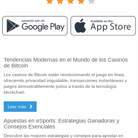
Facebook
Telegram
Instagram
Cuando es el partido entre Dundalk v Bohemians Dubli
Tendencias Modernas en el Mundo de los Casinos
El partido entre Dundalk v Bohemians Dublin 08 May 2026 19:45.
de Bitcoin
Quién es el equipo favorito para ganar entre Dundalk 
Los casinos de Bitcoin están revolucionando el juego en línea,
Un Empate en el partido tiene una probabilidad de 35%.
ofreciendo privacidad inigualable, transacciones instantáneas y
juegos demostrablemente justos a través de la tecnología
Marcarán ambos equipos en el partido Dundalk v Bohe
blockchain.
Sí para Ambos Equipos Marcan, con un porcentaje de 58%.
Leer más
Cuál es el pronóstico de resultado correcto para Dund
Apuestas en eSports: Estrategias Ganadoras y
En el lado arriesgado, puede probar el Resultado Correcto de 2-2 que
Consejos Esenciales
Descubre las mejores estrategias y consejos para apostar en