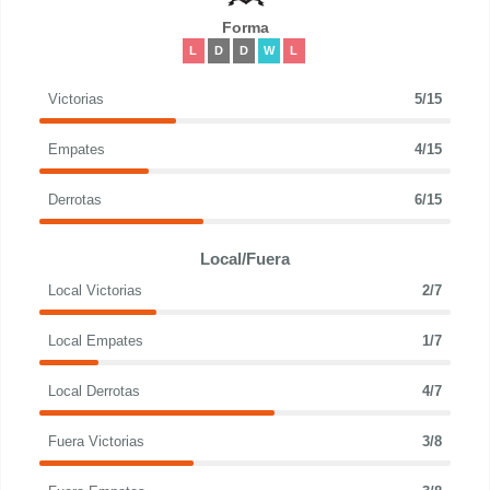
Forma
L
D
D
W
L
Victorias
5/15
Empates
4/15
Derrotas
6/15
Local/Fuera
Local Victorias
2/7
Local Empates
1/7
Local Derrotas
4/7
Fuera Victorias
3/8