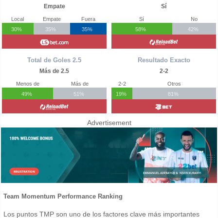
Empate
Sí
Local
Empate
Fuera
Sí
No
30%
35%
35%
58%
42%
Total de Goles 2.5
Resultado Exacto
Más de 2.5
2-2
Menos de
Más de
2-2
Otros
49%
51%
19%
81%
Advertisement
Team Momentum Performance Ranking
Los puntos TMP son uno de los factores clave más importantes