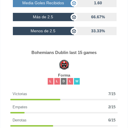
Media Goles Recibidos
1.60
Más de 2.5
66.67%
Menos de 2.5
33.33%
Bohemians Dublin last 15 games
Forma
L
L
D
L
W
Victorias
7/15
Empates
2/15
Derrotas
6/15