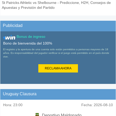
St Patricks Athletic vs Shelbourne - Prediccione, H2H, Consejos de
Apuestas y Previsión del Partido
Publicidad
Bonus de ingreso
Bono de bienvenida del 100%
El registro y la apertura de una cuenta solo están permitidos a personas mayores de 18
años. Es responsabilidad del jugador verificar si el juego está permitido en el país donde
vive.
RECLAMA AHORA
Uruguay Clausura
Hora:
23:00
Fecha:
2026-08-10
Deportivo Maldonado