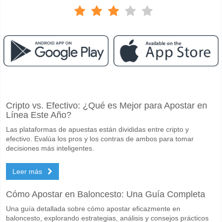
Facebook
Telegram
Instagram
Cuando es el partido entre St Patricks Athletic v Shelb
Cripto vs. Efectivo: ¿Qué es Mejor para Apostar en
El partido entre St Patricks Athletic v Shelbourne 15 May 2026 19:45.
Línea Este Año?
Quién es el equipo favorito para ganar entre St Patricks
Las plataformas de apuestas están divididas entre cripto y
St Patricks Athletic para el Ganador del partido, con una probabilidad
efectivo. Evalúa los pros y los contras de ambos para tomar
decisiones más inteligentes.
Marcarán ambos equipos en el partido St Patricks Athle
Leer más
Sí para Ambos Equipos Marcan, con un porcentaje de 55%.
Cuál es el pronóstico de resultado correcto para St Patr
Cómo Apostar en Baloncesto: Una Guía Completa
En el lado arriesgado, puede probar el Resultado Correcto de 2-1 que
Una guía detallada sobre cómo apostar eficazmente en
baloncesto, explorando estrategias, análisis y consejos prácticos