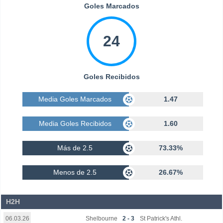
Goles Marcados
24
Goles Recibidos
Media Goles Marcados
1.47
Media Goles Recibidos
1.60
Más de 2.5
73.33%
Menos de 2.5
26.67%
H2H
Shelbourne
2 - 3
St Patrick's Athl.
06.03.26