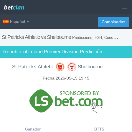
Español
Combinadas
St Patricks Athletic vs Shelbourne
Prediccione, H2H, Consejos de Apuestas y Previsión del Partido
Republic of Ireland Premier Division Predicción
St Patricks Athletic
Shelbourne
Fecha 2026-05-15 19:45
Ganador
BTTS