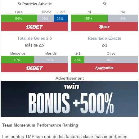
St Patricks Athletic
Sí
Local
Empate
Fuera
Sí
No
54%
25%
21%
55%
45%
Total de Goles 2.5
Resultado Exacto
Más de 2.5
2-1
Menos de
Más de
2-1
Otros
49%
51%
20%
80%
Advertisement
Team Momentum Performance Ranking
Los puntos TMP son uno de los factores clave más importantes