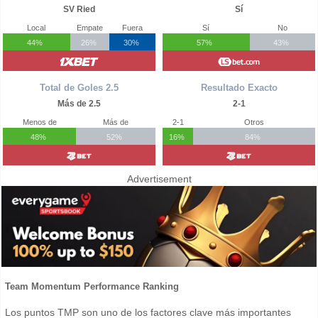
SV Ried
Sí
Local
Empate
Fuera
Sí
No
44%
26%
30%
57%
43%
Total de Goles 2.5
Resultado Exacto
Más de 2.5
2-1
Menos de
Más de
2-1
Otros
48%
52%
16%
84%
Advertisement
Team Momentum Performance Ranking
Los puntos TMP son uno de los factores clave más importantes