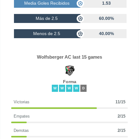
Media Goles Recibidos
1.53
Más de 2.5
60.00%
Menos de 2.5
40.00%
Wolfsberger AC last 15 games
Forma
W
W
W
W
D
Victorias
11/15
Empates
2/15
Derrotas
2/15