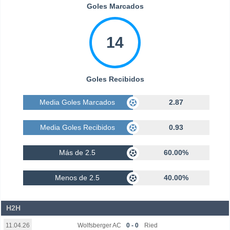
Goles Marcados
14
Goles Recibidos
Media Goles Marcados
2.87
Media Goles Recibidos
0.93
Más de 2.5
60.00%
Menos de 2.5
40.00%
H2H
Wolfsberger AC
0 - 0
Ried
11.04.26