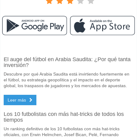
Facebook
Telegram
Instagram
Cuando es el partido entre SV Ried v Wolfsberger AC?
El auge del fútbol en Arabia Saudita: ¿Por qué tanta
El partido entre SV Ried v Wolfsberger AC 09 May 2026 16:00.
inversión?
Quién es el equipo favorito para ganar entre SV Ried v
Descubre por qué Arabia Saudita está invirtiendo fuertemente en
SV Ried para el Ganador del partido, con una probabilidad de 44%
el fútbol, su estrategia geopolítica y el impacto en el deporte
global, los traspasos de jugadores y los mercados de apuestas.
Marcarán ambos equipos en el partido SV Ried v Wolf
Leer más
Sí para Ambos Equipos Marcan, con un porcentaje de 57%.
Cuál es el pronóstico de resultado correcto para SV Ri
Los 10 futbolistas con más hat-tricks de todos los
tiempos
En el lado arriesgado, puede probar el Resultado Correcto de 2-1 que
Un ranking definitivo de los 10 futbolistas con más hat-tricks
oficiales, con Erwin Helmchen, Josef Bican, Pelé, Fernando