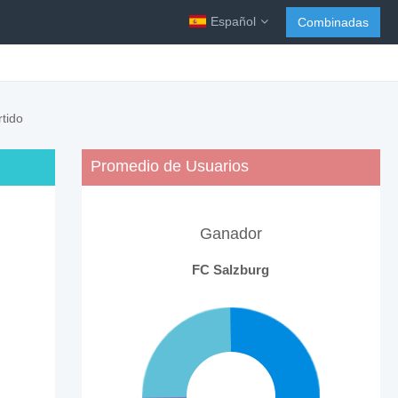
Español
Combinadas
tido
Promedio de Usuarios
Ganador
FC Salzburg