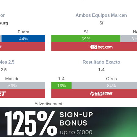
or
Ambos Equipos Marcan
burg
Sí
Fuera
Sí
N
44%
69%
3
les 2.5
Resultado Exacto
2.5
1-4
Más de
1-4
Otros
66%
16%
84%
Advertisement