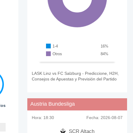
1-4
16
%
Otros
84
%
LASK Linz vs FC Salzburg - Prediccione, H2H,
Consejos de Apuestas y Previsión del Partido
Austria Bundesliga
dos
Hora:
18:30
Fecha:
2026-08-07
SCR Altach