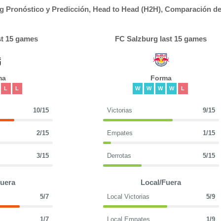
g Pronóstico y Predicción, Head to Head (H2H), Comparación d
st 15 games
FC Salzburg last 15 games
ma
Forma
L
L
W
W
W
W
L
10/15
Victorias
9/15
2/15
Empates
1/15
3/15
Derrotas
5/15
Fuera
Local/Fuera
5/7
Local Victorias
5/9
1/7
Local Empates
1/9