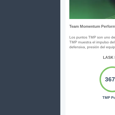
Team Momentum Perform
Los puntos TMP son uno de 
TMP muestra el impulso del 
defensiva, presión del equi
LASK 
367
TMP Po