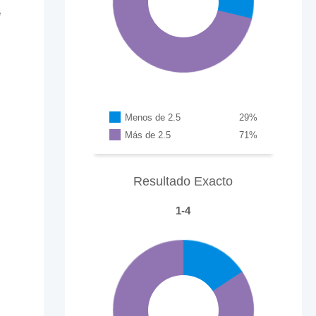
e
Menos de 2.5
29
%
Más de 2.5
71
%
Resultado Exacto
1-4