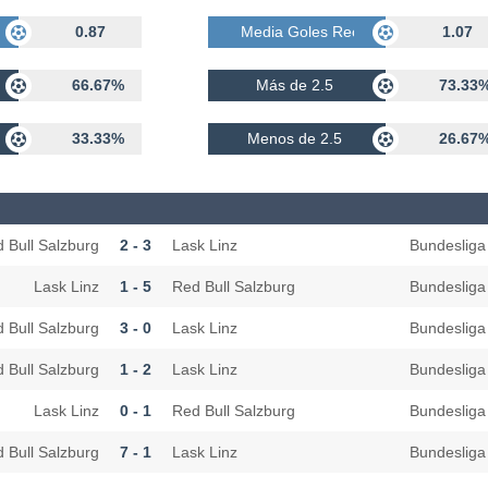
bidos
0.87
Media Goles Recibidos
1.07
66.67%
Más de 2.5
73.33
33.33%
Menos de 2.5
26.67
 Bull Salzburg
2 - 3
Lask Linz
Bundesliga
Lask Linz
1 - 5
Red Bull Salzburg
Bundesliga
 Bull Salzburg
3 - 0
Lask Linz
Bundesliga
 Bull Salzburg
1 - 2
Lask Linz
Bundesliga
Lask Linz
0 - 1
Red Bull Salzburg
Bundesliga
 Bull Salzburg
7 - 1
Lask Linz
Bundesliga