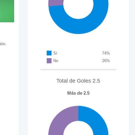
ión.
Sí
74
%
No
26
%
Total de Goles 2.5
Más de 2.5