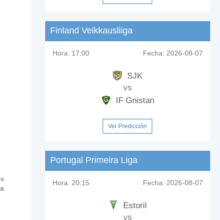
Finland Veikkausliiga
Hora:
17:00
Fecha:
2026-08-07
SJK
vs
IF Gnistan
Ver Predicción
Portugal Primeira Liga
os
Hora:
20:15
Fecha:
2026-08-07
a.
Estoril
vs