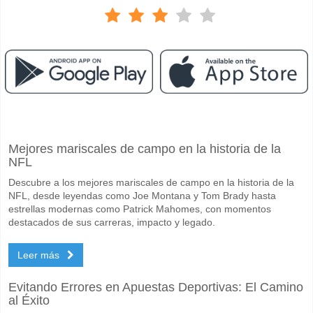
Facebook
Telegram
Instagram
Cuando es el partido entre JEF Utd Chiba v Machida Ze
Mejores mariscales de campo en la historia de la
El partido entre JEF Utd Chiba v Machida Zelvia 10 May 2026 09:00.
NFL
Quién es el equipo favorito para ganar entre JEF Utd C
Descubre a los mejores mariscales de campo en la historia de la
Machida Zelvia para el Ganador del partido, con una probabilidad de
NFL, desde leyendas como Joe Montana y Tom Brady hasta
estrellas modernas como Patrick Mahomes, con momentos
Marcarán ambos equipos en el partido JEF Utd Chiba v
destacados de sus carreras, impacto y legado.
No para Ambos Equipos Marcan, con un porcentaje de 57%.
Leer más
Cuál es el pronóstico de resultado correcto para JEF U
Evitando Errores en Apuestas Deportivas: El Camino
En el lado arriesgado, puede probar el Resultado Correcto de 0-2 que
al Éxito