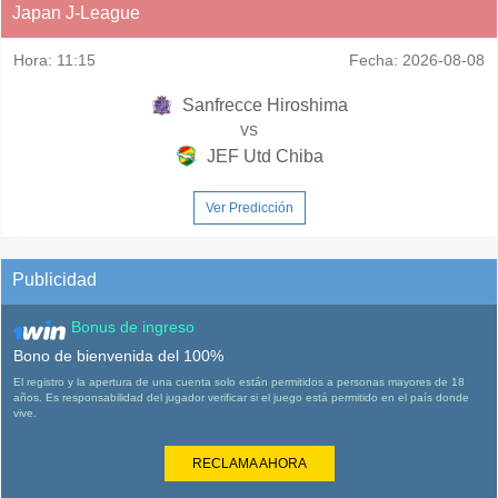
Japan J-League
Hora:
11:15
Fecha:
2026-08-08
Sanfrecce Hiroshima
vs
JEF Utd Chiba
Ver Predicción
Publicidad
Bonus de ingreso
Bono de bienvenida del 100%
El registro y la apertura de una cuenta solo están permitidos a personas mayores de 18
años. Es responsabilidad del jugador verificar si el juego está permitido en el país donde
vive.
RECLAMA AHORA