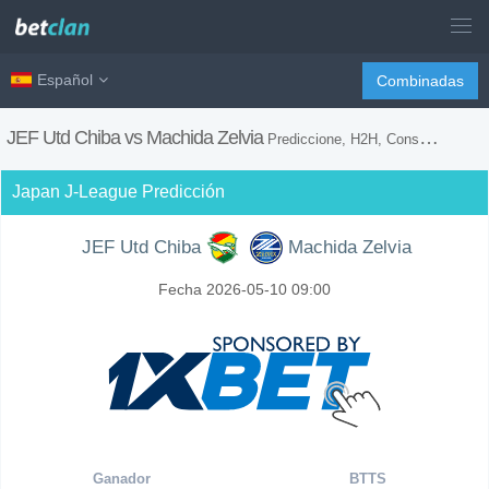
Español
Combinadas
JEF Utd Chiba vs Machida Zelvia
Prediccione, H2H, Consejos de Apuestas y Previsión del Partido
Japan J-League Predicción
JEF Utd Chiba
Machida Zelvia
Fecha 2026-05-10 09:00
Ganador
BTTS