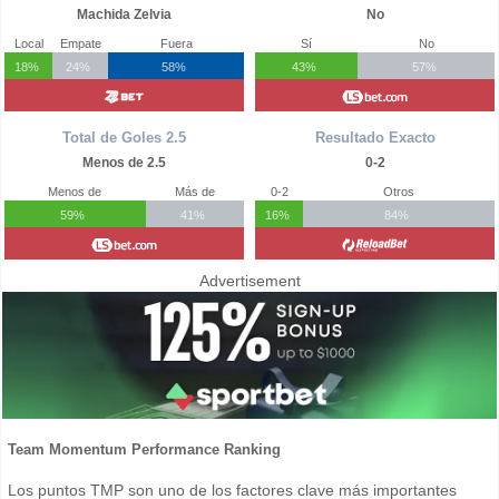
Machida Zelvia
No
Local
Empate
Fuera
Sí
No
18%
24%
58%
43%
57%
Total de Goles 2.5
Resultado Exacto
Menos de 2.5
0-2
Menos de
Más de
0-2
Otros
59%
41%
16%
84%
Advertisement
Team Momentum Performance Ranking
Los puntos TMP son uno de los factores clave más importantes