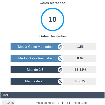
Goles Marcados
10
Goles Recibidos
Media Goles Marcados
1.53
Media Goles Recibidos
0.67
Más de 2.5
33.33%
Menos de 2.5
66.67%
H2H
Machida Zelvia
2 - 1
JEF United Chiba
27.02.26