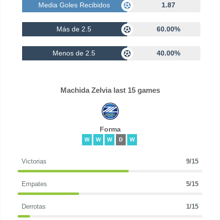
Media Goles Recibidos
1.87
Más de 2.5
60.00%
Menos de 2.5
40.00%
Machida Zelvia last 15 games
Forma
W
W
W
D
W
Victorias
9/15
Empates
5/15
Derrotas
1/15