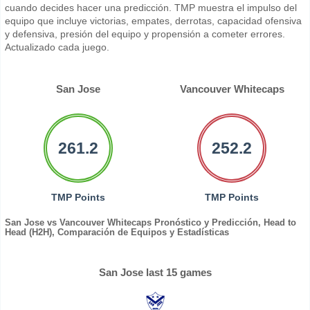
cuando decides hacer una predicción. TMP muestra el impulso del
equipo que incluye victorias, empates, derrotas, capacidad ofensiva
y defensiva, presión del equipo y propensión a cometer errores.
Actualizado cada juego.
San Jose
Vancouver Whitecaps
261.2
252.2
TMP Points
TMP Points
San Jose vs Vancouver Whitecaps Pronóstico y Predicción, Head to
Head (H2H), Comparación de Equipos y Estadísticas
San Jose last 15 games