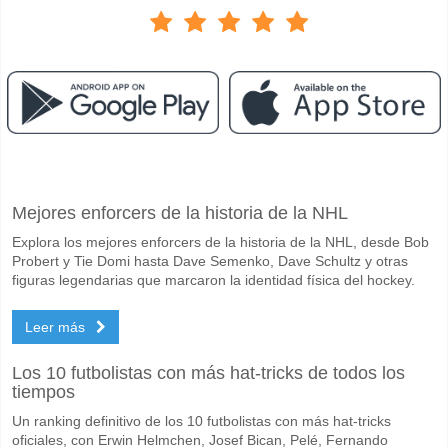
Facebook
Telegram
Instagram
Cuando es el partido entre San Jose v Vancouver Whit
Mejores enforcers de la historia de la NHL
El partido entre San Jose v Vancouver Whitecaps 10 May 2026 03:30.
Explora los mejores enforcers de la historia de la NHL, desde Bob
Quién es el equipo favorito para ganar entre San Jose
Probert y Tie Domi hasta Dave Semenko, Dave Schultz y otras
Vancouver Whitecaps para el Ganador del partido, con una probabili
figuras legendarias que marcaron la identidad física del hockey.
Marcarán ambos equipos en el partido San Jose v Van
Leer más
Sí para Ambos Equipos Marcan, con un porcentaje de 69%.
Los 10 futbolistas con más hat-tricks de todos los
Cuál es el pronóstico de resultado correcto para San 
tiempos
En el lado arriesgado, puede probar el Resultado Correcto de 1-4 que
Un ranking definitivo de los 10 futbolistas con más hat-tricks
oficiales, con Erwin Helmchen, Josef Bican, Pelé, Fernando