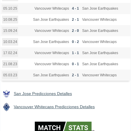
Vancouver Whitecaps
4 - 1
San Jose Earthquakes
05.10.25
San Jose Earthquakes
2 - 1
Vancouver Whitecaps
10.08.25
Vancouver Whitecaps
2 - 0
San Jose Earthquakes
15.09.24
San Jose Earthquakes
0 - 2
Vancouver Whitecaps
10.03.24
Vancouver Whitecaps
1 - 1
San Jose Earthquakes
17.02.24
Vancouver Whitecaps
0 - 1
San Jose Earthquakes
21.08.23
San Jose Earthquakes
2 - 1
Vancouver Whitecaps
05.03.23
San Jose Predicciones Detalles
Vancouver Whitecaps Predicciones Detalles