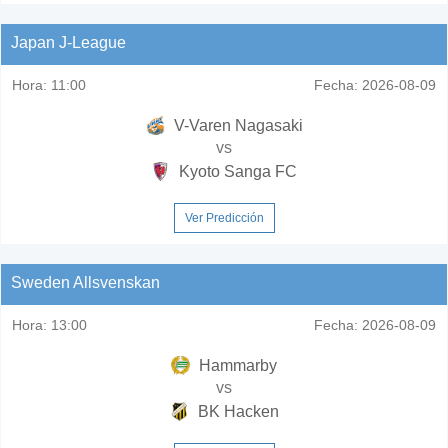
Japan J-League
Hora:
11:00
Fecha:
2026-08-09
V-Varen Nagasaki
vs
Kyoto Sanga FC
Ver Predicción
Sweden Allsvenskan
Hora:
13:00
Fecha:
2026-08-09
Hammarby
vs
BK Hacken