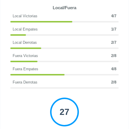
Local/Fuera
Local Victorias
4/7
Local Empates
1/7
Local Derrotas
2/7
Fuera Victorias
2/8
Fuera Empates
4/8
Fuera Derrotas
2/8
27