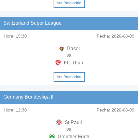
Ver Predicción
Switzerland Super League
Hora:
15:30
Fecha:
2026-08-09
Basel
vs
FC Thun
Ver Predicción
Germany Bundesliga II
Hora:
12:30
Fecha:
2026-08-09
St Pauli
vs
Greuther Furth