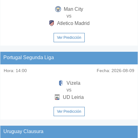
Man City
vs
Atletico Madrid
Ver Predicción
Portugal Segunda Liga
Hora:
14:00
Fecha:
2026-08-09
Vizela
vs
UD Leiria
Ver Predicción
Uruguay Clausura