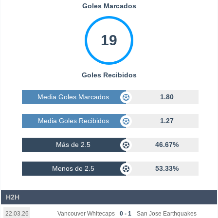
Goles Marcados
19
Goles Recibidos
Media Goles Marcados
1.80
Media Goles Recibidos
1.27
Más de 2.5
46.67%
Menos de 2.5
53.33%
H2H
Vancouver Whitecaps
0 - 1
San Jose Earthquakes
22.03.26