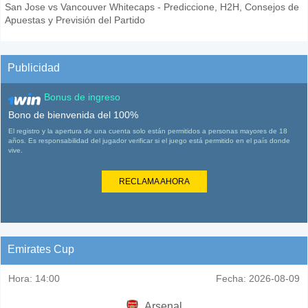
San Jose vs Vancouver Whitecaps - Prediccione, H2H, Consejos de
Apuestas y Previsión del Partido
Publicidad
Bonus de ingreso
Bono de bienvenida del 100%
El registro y la apertura de una cuenta solo están permitidos a personas mayores de 18
años. Es responsabilidad del jugador verificar si el juego está permitido en el país donde
vive.
RECLAMA AHORA
Emirates Cup
Hora:
14:00
Fecha:
2026-08-09
Arsenal