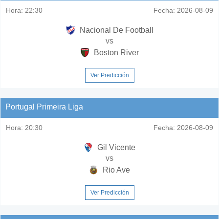
Hora:
22:30
Fecha:
2026-08-09
Nacional De Football
vs
Boston River
Ver Predicción
Portugal Primeira Liga
Hora:
20:30
Fecha:
2026-08-09
Gil Vicente
vs
Rio Ave
Ver Predicción