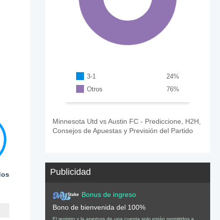
3-1
24
%
Otros
76
%
Minnesota Utd vs Austin FC - Prediccione, H2H,
Consejos de Apuestas y Previsión del Partido
Publicidad
dos
Bonus de ingreso
Bono de bienvenida del 100%
El registro y la apertura de una cuenta solo están permitidos a