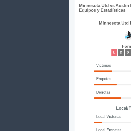
Minnesota Utd vs Austin 
Equipos y Estadísticas
Minnesota Utd 
For
L
D
D
Victorias
Empates
Derrotas
Local/
Local Victorias
Local Empates