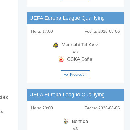
UEFA Europa League Qualifying
Hora:
17:00
Fecha:
2026-08-06
Maccabi Tel Aviv
vs
CSKA Sofia
Ver Predicción
UEFA Europa League Qualifying
cias
Hora:
20:00
Fecha:
2026-08-06
ta
í
Benfica
vs