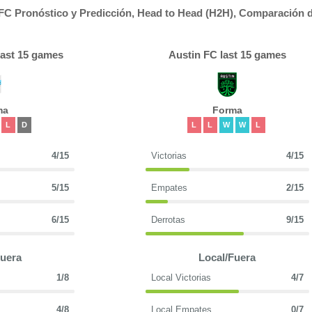
FC Pronóstico y Predicción, Head to Head (H2H), Comparación 
last 15 games
Austin FC last 15 games
ma
Forma
L
D
L
L
W
W
L
4/15
Victorias
4/15
5/15
Empates
2/15
6/15
Derrotas
9/15
Fuera
Local/Fuera
1/8
Local Victorias
4/7
4/8
Local Empates
0/7