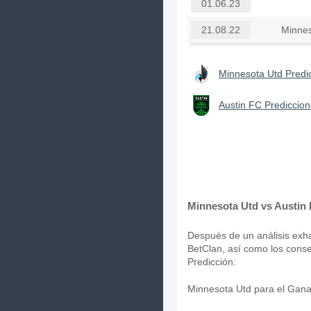
01.06.23
Minnes
21.08.22
Minnesota Utd Predic
Austin FC Prediccion
Minnesota Utd vs Austin 
Después de un análisis exhau
BetClan, así como los consej
Predicción:
Minnesota Utd para el Gana