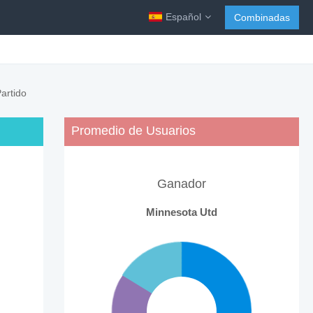
Español
Combinadas
artido
Promedio de Usuarios
Ganador
Minnesota Utd