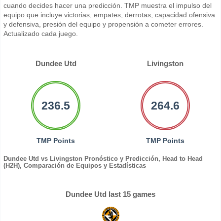
cuando decides hacer una predicción. TMP muestra el impulso del
equipo que incluye victorias, empates, derrotas, capacidad ofensiva
y defensiva, presión del equipo y propensión a cometer errores.
Actualizado cada juego.
Dundee Utd
Livingston
236.5
264.6
TMP Points
TMP Points
Dundee Utd vs Livingston Pronóstico y Predicción, Head to Head
(H2H), Comparación de Equipos y Estadísticas
Dundee Utd last 15 games