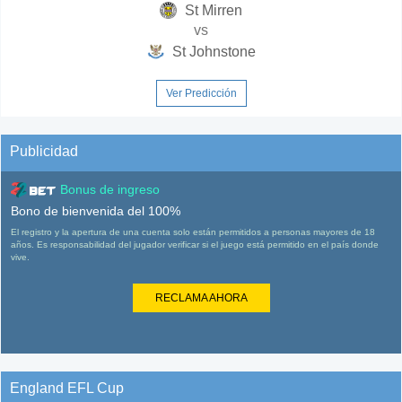
St Mirren
vs
St Johnstone
Ver Predicción
Publicidad
Bonus de ingreso
Bono de bienvenida del 100%
El registro y la apertura de una cuenta solo están permitidos a personas mayores de 18
años. Es responsabilidad del jugador verificar si el juego está permitido en el país donde
vive.
RECLAMA AHORA
England EFL Cup