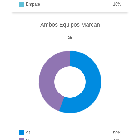
Empate
16
%
Ambos Equipos Marcan
Sí
Sí
56
%