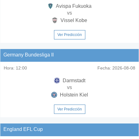
Avispa Fukuoka
vs
Vissel Kobe
Ver Predicción
Germany Bundesliga II
Hora:
12:00
Fecha:
2026-08-08
Darmstadt
vs
Holstein Kiel
Ver Predicción
England EFL Cup