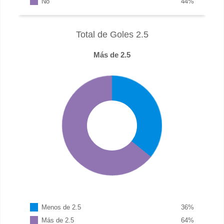
No
44
%
Total de Goles 2.5
Más de 2.5
Menos de 2.5
36
%
Más de 2.5
64
%