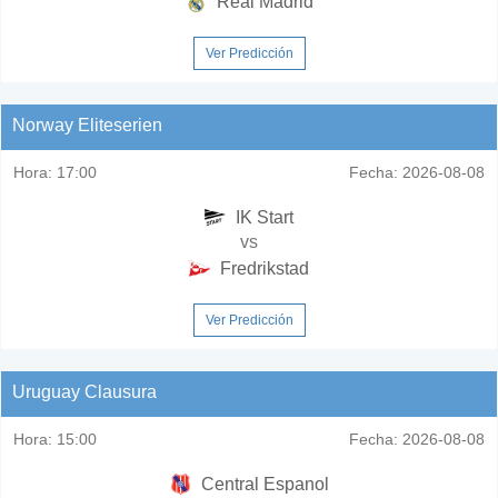
Real Madrid
Ver Predicción
Norway Eliteserien
Hora:
17:00
Fecha:
2026-08-08
IK Start
vs
Fredrikstad
Ver Predicción
Uruguay Clausura
Hora:
15:00
Fecha:
2026-08-08
Central Espanol