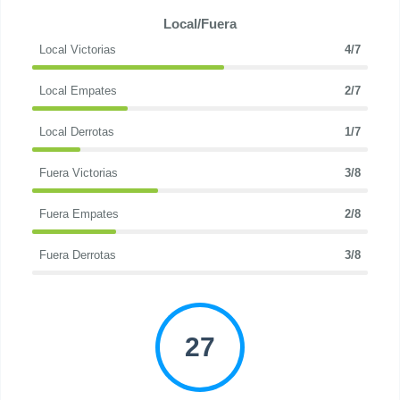
Local/Fuera
Local Victorias
4/7
Local Empates
2/7
Local Derrotas
1/7
Fuera Victorias
3/8
Fuera Empates
2/8
Fuera Derrotas
3/8
27