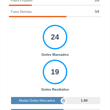
Fuera Empates
2/8
Fuera Derrotas
5/8
24
Goles Marcados
19
Goles Recibidos
Media Goles Marcados
1.60