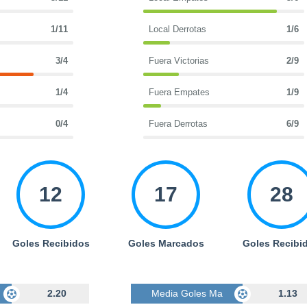
1/11
Local Derrotas
1/6
3/4
Fuera Victorias
2/9
1/4
Fuera Empates
1/9
0/4
Fuera Derrotas
6/9
12
17
28
Goles Recibidos
Goles Marcados
Goles Recibi
cados
2.20
Media Goles Marcados
1.13