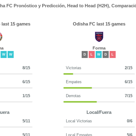
ha FC Pronóstico y Predicción, Head to Head (H2H), Comparaci
 last 15 games
Odisha FC last 15 games
ma
Forma
W
W
D
L
W
D
L
8/15
Victorias
2/15
6/15
Empates
6/15
1/15
Derrotas
7/15
Fuera
Local/Fuera
5/11
Local Victorias
0/6
5/11
Local Empates
5/6