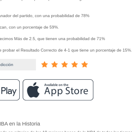
nador del partido, con una probabilidad de 78%
can, con un porcentaje de 59%.
decimos Más de 2.5, que tienen una probabilidad de 71%
e probar el Resultado Correcto de 4-1 que tiene un porcentaje de 15%.
edicción
ram
entre East Bengal Club v Odisha FC?
BA en la Historia
l Club v Odisha FC 28 April 2026 15:00.