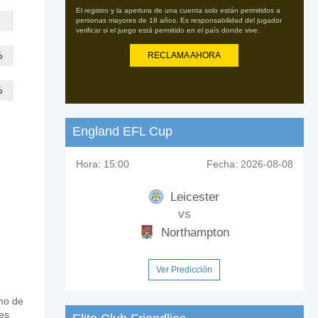
El registro y la apertura de una cuenta solo están permitidos a
personas mayores de 18 años. Es responsabilidad del jugador
verificar si el juego está permitido en el país donde vive.
%
RECLAMA AHORA
%
England EFL Cup
Hora:
15:00
Fecha:
2026-08-08
Leicester
vs
Northampton
Ver Predicción
tmo de
 es