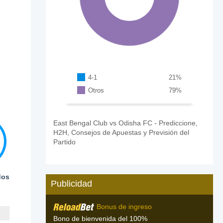
4-1
21
%
Otros
79
%
East Bengal Club vs Odisha FC - Prediccione,
H2H, Consejos de Apuestas y Previsión del
Partido
dos
Publicidad
Bonus de ingreso
Bono de bienvenida del 100%