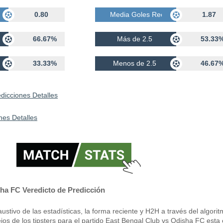
bidos
0.80
Media Goles Recibidos
1.87
66.67%
Más de 2.5
53.33
33.33%
Menos de 2.5
46.67
dicciones Detalles
nes Detalles
ha FC Veredicto de Predicción
stivo de las estadísticas, la forma reciente y H2H a través del algori
jos de los tipsters para el partido East Bengal Club vs Odisha FC esta