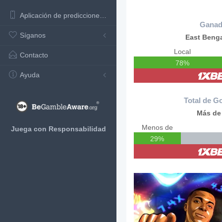
Aplicación de predicciones de fútbol
Ganad
Síganos
East Benga
Local
Contacto
78%
Ayuda
Total de Go
Más de 
Menos de
Juega con Responsabilidad
29%