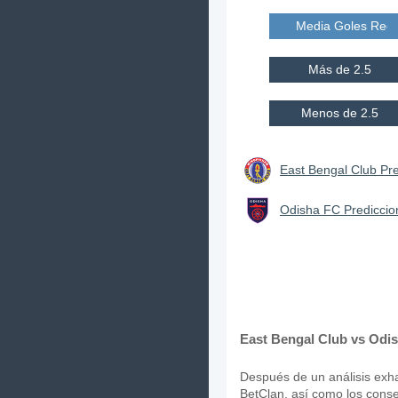
Media Goles Reci
Más de 2.5
Menos de 2.5
East Bengal Club Pre
Odisha FC Prediccio
East Bengal Club vs Odis
Después de un análisis exhau
BetClan, así como los conse