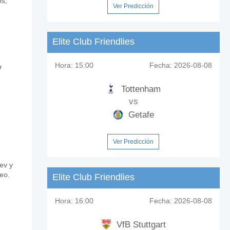
os,
Ver Predicción
Elite Club Friendlies
Hora:
15:00
Fecha:
2026-08-08
y
C?
Tottenham
vs
Getafe
Ver Predicción
ev y
eo.
Elite Club Friendlies
Hora:
16:00
Fecha:
2026-08-08
VfB Stuttgart