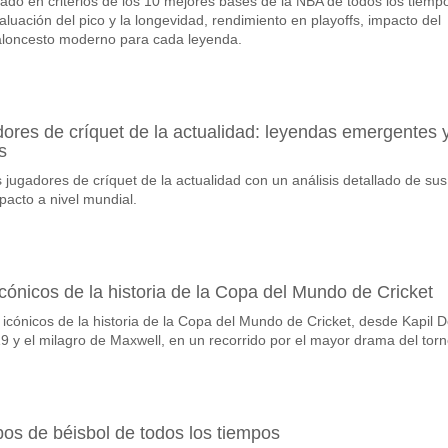
ado en criterios de los 10 mejores bases de la NBA de todos los tiemp
vorito para ganar entre East Bengal Club v Odisha FC?
luación del pico y la longevidad, rendimiento en playoffs, impacto del
nador del partido, con una probabilidad de 78%
baloncesto moderno para cada leyenda.
os en el partido East Bengal Club v Odisha FC?
can, con un porcentaje de 59%.
ores de críquet de la actualidad: leyendas emergentes 
 de resultado correcto para East Bengal Club v Odisha F
s
e probar el Resultado Correcto de 4-1 que tiene un porcentaje de 15%.
jugadores de críquet de la actualidad con un análisis detallado de sus
mpacto a nivel mundial.
nicos de la historia de la Copa del Mundo de Cricket
cónicos de la historia de la Copa del Mundo de Cricket, desde Kapil D
19 y el milagro de Maxwell, en un recorrido por el mayor drama del torn
os de béisbol de todos los tiempos