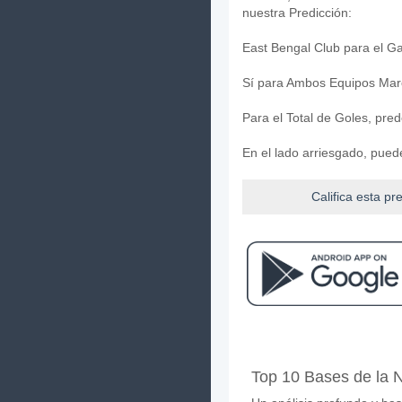
nuestra Predicción:
East Bengal Club para el Ga
Sí para Ambos Equipos Mar
Para el Total de Goles, pre
En el lado arriesgado, pued
Califica esta pr
Facebook
Telegram
Instag
Cuando es el partido 
Top 10 Bases de la N
El partido entre East Benga