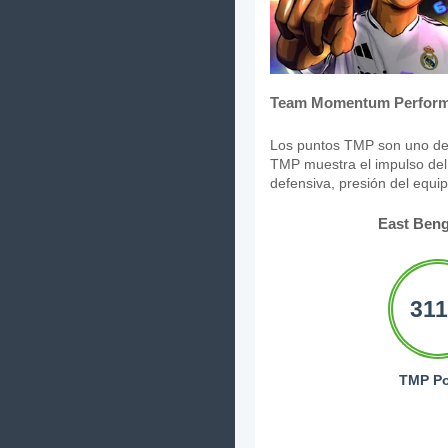
Team Momentum Perform
Los puntos TMP son uno de 
TMP muestra el impulso del 
defensiva, presión del equi
East Beng
311
TMP Po