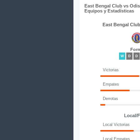
East Bengal Club vs Odis
Equipos y Estadísticas
East Bengal Club
For
W
D
D
Victorias
Empates
Derrotas
Local/
Local Victorias
Local Empates