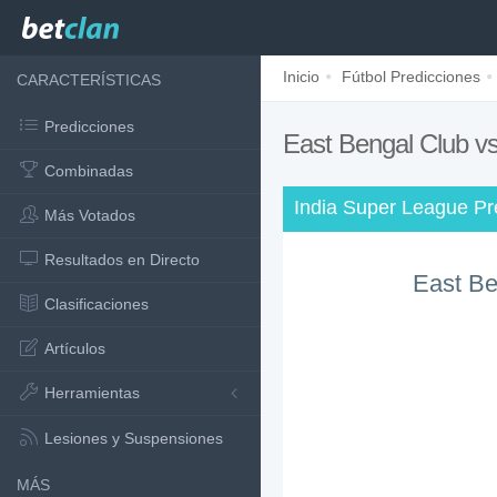
Inicio
Fútbol Predicciones
CARACTERÍSTICAS
Predicciones
East Bengal Club 
Combinadas
India Super League Pr
Más Votados
Resultados en Directo
East Be
Clasificaciones
Artículos
Herramientas
Lesiones y Suspensiones
MÁS