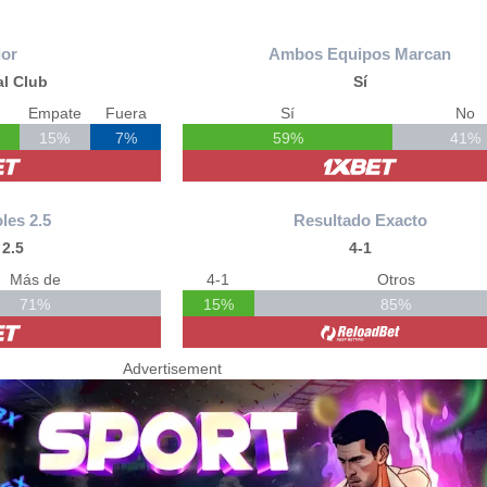
or
Ambos Equipos Marcan
l Club
Sí
Empate
Fuera
Sí
No
15%
7%
59%
41%
les 2.5
Resultado Exacto
2.5
4-1
Más de
4-1
Otros
71%
15%
85%
Advertisement