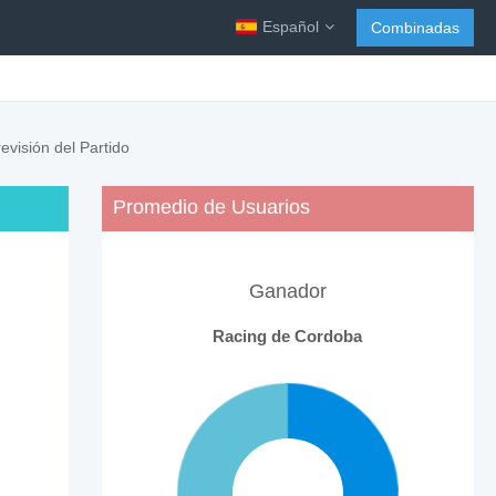
Español
Combinadas
visión del Partido
Promedio de Usuarios
Ganador
Racing de Cordoba