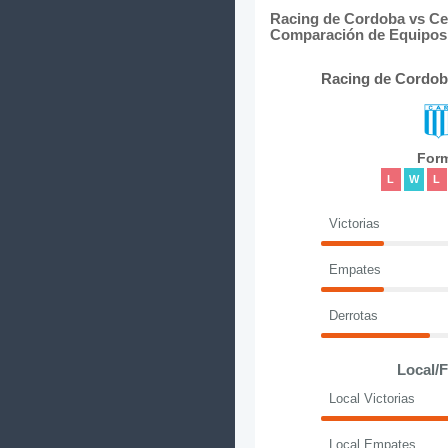
Racing de Cordoba vs Cen
Comparación de Equipos 
Racing de Cordob
For
L
W
L
Victorias
Empates
Derrotas
Local/
Local Victorias
Local Empates