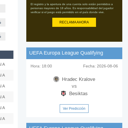
El registro y la apertura de una cuenta solo están permitidos a
personas mayores de 18 años. Es responsabilidad del jugador
verificar si el juego está permitido en el país donde vive.
%
RECLAMA AHORA
%
UEFA Europa League Qualifying
l A
Hora:
18:00
Fecha:
2026-08-06
l A
Hradec Kralove
vs
l A
Besiktas
l A
l A
Ver Predicción
l A