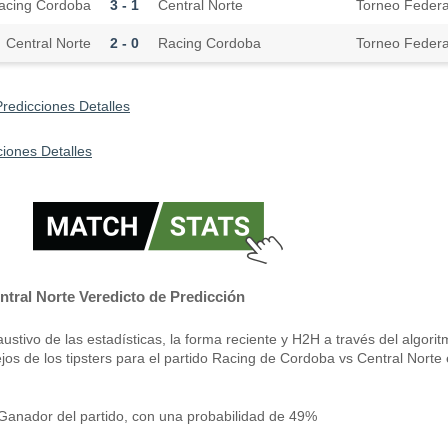
acing Cordoba
3 - 1
Central Norte
Torneo Federa
Central Norte
2 - 0
Racing Cordoba
Torneo Federa
redicciones Detalles
ciones Detalles
tral Norte Veredicto de Predicción
stivo de las estadísticas, la forma reciente y H2H a través del algori
jos de los tipsters para el partido Racing de Cordoba vs Central Norte 
Ganador del partido, con una probabilidad de 49%