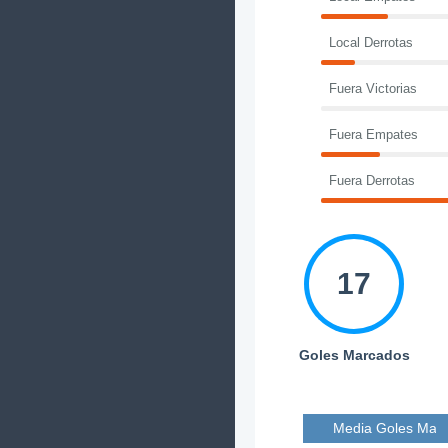
Local Derrotas
Fuera Victorias
Fuera Empates
Fuera Derrotas
17
Goles Marcados
Media Goles Mar