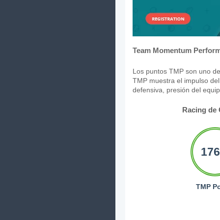
Team Momentum Perform
Los puntos TMP son uno de 
TMP muestra el impulso del 
defensiva, presión del equi
Racing de
176
TMP Po