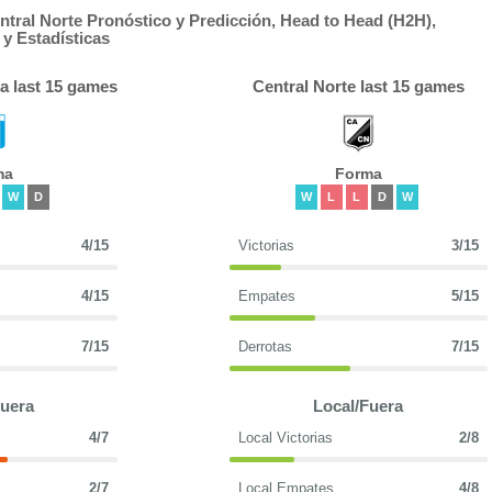
tral Norte Pronóstico y Predicción, Head to Head (H2H),
y Estadísticas
a last 15 games
Central Norte last 15 games
ma
Forma
W
D
W
L
L
D
W
4/15
Victorias
3/15
4/15
Empates
5/15
7/15
Derrotas
7/15
Fuera
Local/Fuera
4/7
Local Victorias
2/8
2/7
Local Empates
4/8